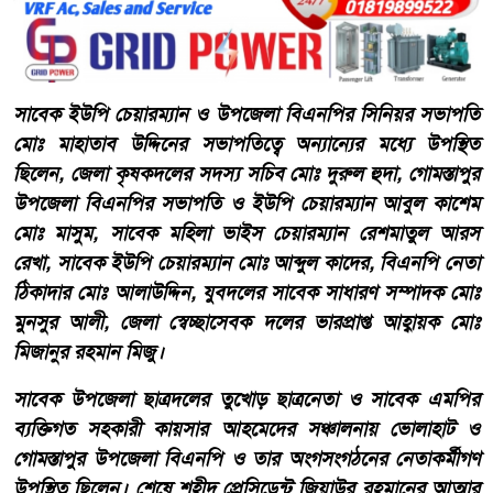
সাবেক ইউপি চেয়ারম্যান ও উপজেলা বিএনপির সিনিয়র সভাপতি
মোঃ মাহাতাব উদ্দিনের সভাপতিত্বে অন্যান্যের মধ্যে উপস্থিত
ছিলেন, জেলা কৃষকদলের সদস্য সচিব মোঃ দুরুল হুদা, গোমস্তাপুর
উপজেলা বিএনপির সভাপতি ও ইউপি চেয়ারম্যান আবুল কাশেম
মোঃ মাসুম, সাবেক মহিলা ভাইস চেয়ারম্যান রেশমাতুল আরস
রেখা, সাবেক ইউপি চেয়ারম্যান মোঃ আব্দুল কাদের, বিএনপি নেতা
ঠিকাদার মোঃ আলাউদ্দিন, যুবদলের সাবেক সাধারণ সম্পাদক মোঃ
মুনসুর আলী, জেলা স্বেচ্ছাসেবক দলের ভারপ্রাপ্ত আহ্বায়ক মোঃ
মিজানুর রহমান মিজু।
সাবেক উপজেলা ছাত্রদলের তুখোড় ছাত্রনেতা ও সাবেক এমপির
ব্যক্তিগত সহকারী কায়সার আহমেদের সঞ্চালনায় ভোলাহাট ও
গোমস্তাপুর উপজেলা বিএনপি ও তার অংগসংগঠনের নেতাকর্মীগণ
উপস্থিত ছিলেন। শেষে শহীদ প্রেসিডেন্ট জিয়াউর রহমানের আত্মার