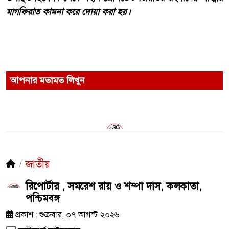
মাগফিরাত কামনা করে দোয়া করা হয়।
আপনার মতামত লিখুন
জাতীয়
রিপোর্টার , সমরেশ রায় ও শম্পা দাস, কলকাতা,
পশ্চিমবঙ্গ
প্রকাশ : শুক্রবার, ০৭ আগস্ট ২০২৬