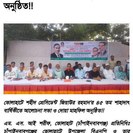
অনুষ্ঠিত!!
ভোলাহাটে শহীদ প্রেসিডেন্ট জিয়াউর রহমান'র ৪৫ তম শাহাদাৎ
বার্ষিকীতে আলোচনা সভা ও দোয়া মাহফিল অনুষ্ঠিত!!
এম. এস. আই শরীফ, ভোলাহাট (চাঁপাইনবাবগঞ্জ) প্রতিনিধিঃ
চাঁপাইনবাবগঞ্জের ভোলাহাটে উপজেলা বিএনপি ও তার