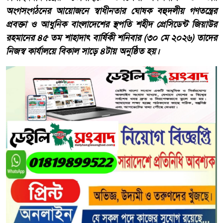
অংগসংগঠনের আয়োজনে স্বাধীনতার ঘোষক বহুদলীয় গণতন্ত্রের
প্রবক্তা ও আধুনিক বাংলাদেশের স্থপতি শহীদ প্রেসিডেন্ট জিয়াউর
রহমানের ৪৫ তম শাহাদাৎ বার্ষিকী শনিবার (৩০ মে ২০২৬) তাদের
নিজস্ব কার্যালয়ে বিকাল সাড়ে ৪টায় অনুষ্ঠিত হয়।