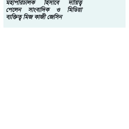
মহাপরিচালক হিসাবে দায়িত্ব
পেলেন সাংবাদিক ও মিডিয়া
ব্যক্তিত্ব মিজ কাজী জেসিন
পুলিশের শীর্ষ কর্তাদের আগাম না জানিয়ে এই সারপ্রাইজ ডিজিট
করেন। থানার পরিকাঠামো, আইনশৃঙ্খলা পরিস্থিতি এবং সাধারণ
মানুষের জন্য পুলিশি পরিষেবার মান সরেজমিনে খতিয়ে দেখতেই
থানায় পৌঁছান।
ওয়ার্ড গঞ্জ থানায় পৌঁছে তিনি মহিলা হেল্প ডেক্স, এফ আই আর
গ্রহণের প্রক্রিয়া, ডিউটি অফিসারের কাজকর্ম এবং থানার দৈনন্দিন
প্রশাসনিক ব্যবস্থা সম্পর্কে বিস্তারিত খোঁজ নেন। থানায় আসা
সাধারণ মানুষের অভিযোগ কিভাবে নথিভুক্ত করা হয় এবং সেই
অভিযোগের ভিত্তিতে কিভাবে ব্যবস্থা নেয়া হয়, সে বিষয়ে পুলিশ