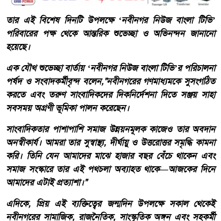
​তার এই বিশেষ দিনটি উপলক্ষে ‘নবীনগর নিউজ বাংলা টিভি’
পরিবারের পক্ষ থেকে আন্তরিক শুভেচ্ছা ও অভিনন্দন জানানো
হয়েছে।
​এক যৌথ শুভেচ্ছা বার্তায় ‘নবীনগর নিউজ বাংলা টিভি’র পরিচালনা
পর্ষদ ও সংবাদকর্মীবৃন্দ বলেন,​"নবীনগরের গণমাধ্যমকে সুসংগঠিত
করতে এবং তরুণ সাংবাদিকদের দিকনির্দেশনা দিতে সঞ্জয় সাহা
সবসময় অগ্রণী ভূমিকা পালন করেছেন।
সাংবাদিকতার পাশাপাশি সমাজ উন্নয়নমূলক কাজেও তার অবদান
অনস্বীকার্য। আমরা তার সুস্বাস্থ্য, দীর্ঘায়ু ও উত্তরোত্তর সমৃদ্ধি কামনা
করি। তিনি যেন আমাদের মাঝে হাজার বছর বেঁচে থাকেন এবং
সমাজ সংস্কারে তার এই পথচলা অব্যাহত থাকে—আজকের দিনে
আমাদের এটাই প্রত্যাশা।"
​এদিকে, প্রিয় এই ব্যক্তিত্বের জন্মদিন উপলক্ষে সকাল থেকেই
নবীনগরের সামাজিক, রাজনৈতিক, সাংস্কৃতিক অঙ্গন এবং সহকর্মী