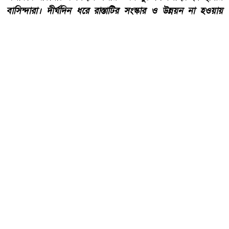
বাসিন্দারা। দীর্ঘদিন ধরে রাস্তাটির সংস্কার ও উন্নয়ন না হওয়ায়
চলাচলের অনুপযোগী হয়ে পড়েছে বলে অভিযোগ এলাকাবাসীর।
আরো পড়ুন
কোরআন ও হাদিসের আলোকে
পবিত্র ঈদে মিলাদুন্নবী (সাঃ) হাফিজ
মাছুম আহমদ দুধরচকী।