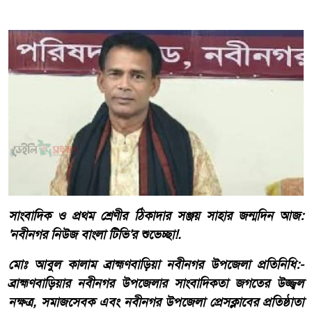
সাংবাদিক ও প্রথম শ্রেণীর ঠিকাদার সঞ্জয় সাহার জন্মদিন আজ:
'নবীনগর নিউজ বাংলা টিভি'র শুভেচ্ছা!.
মোঃ আবুল কালাম ব্রাহ্মণবাড়িয়া নবীনগর উপজেলা প্রতিনিধি:-
ব্রাহ্মণবাড়িয়ার নবীনগর উপজেলার সাংবাদিকতা জগতের উজ্জ্বল
নক্ষত্র, সমাজসেবক এবং নবীনগর উপজেলা প্রেসক্লাবের প্রতিষ্ঠাতা