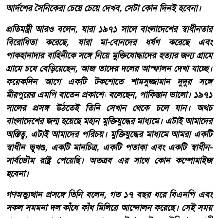
আর্দশের সৈনিকেরা চেয়ে চেয়ে দেখব, সেটা কোন দিনই হবেনা।
প্রতিমন্ত্রী আরও বলেন, যারা ১৯৭১ সালে বাংলাদেশের স্বাধীনতার
বিরোধিতা করেছে, যারা মা-বোনদের ধর্ষণ করেছে এবং
পাকহানাদার বাহিনীকে সঙ্গে নিয়ে মুক্তিযোদ্ধাদের হত্যার জন্য গ্রামে
গ্রামে চষে বেড়িয়েছেন, আজ তাদের দলের আস্ফালন দেখা যাচ্ছে।
কয়েকদিন আগে একটি টকশোতে শামসুজ্জামান দুদুর সঙ্গে
মীরপুরের এমপি বাতেন প্রকাশ্যে বলেছেন, পাকিস্তান ভালো। ১৯৭১
সালের প্রসঙ্গ উঠতেই তিনি সেখান থেকে চলে যান। অথচ
বাংলাদেশের জন্ম হয়েছে মহান মুক্তিযুদ্ধের মাধ্যমে। এটাই আমাদের
অস্তিত্ব, এটাই আমাদের পরিচয়। মুক্তিযুদ্ধের মাধ্যমে আমরা একটি
স্বাধীন ভূখণ্ড, একটি মানচিত্র, একটি পতাকা এবং একটি স্বাধীন-
সার্বভৌম রাষ্ট্র পেয়েছি। অতত্রব এর সাথে কোন কম্পোমাইজ
হবেনা।
গণঅভ্যুত্থান প্রসঙ্গে তিনি বলেন, গত ১৭ বছর ধরে বিএনপি এবং
সকল সমমনা দল কাঁধে কাঁধ মিলিয়ে আন্দোলন করেছে। সেই সময়