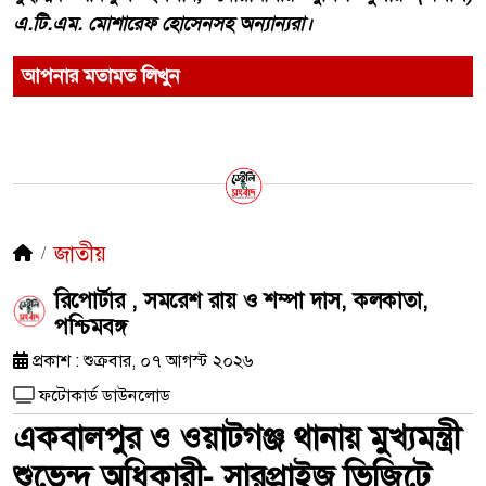
এ.টি.এম. মোশারেফ হোসেনসহ অন্যান্যরা।
আপনার মতামত লিখুন
জাতীয়
রিপোর্টার , সমরেশ রায় ও শম্পা দাস, কলকাতা,
পশ্চিমবঙ্গ
প্রকাশ : শুক্রবার, ০৭ আগস্ট ২০২৬
ফটোকার্ড ডাউনলোড
একবালপুর ও ওয়াটগঞ্জ থানায় মুখ্যমন্ত্রী
শুভেন্দু অধিকারী- সারপ্রাইজ ভিজিটে