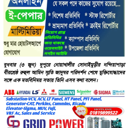
বুধবার (৩ জুন) দুপুরে নোয়াখালীর সোনাইমুড়ীর নন্দিয়াপাড়া
বীরশ্রেষ্ঠ রুহুল আমিন স্মৃতি জাদুঘর পরিদর্শন শেষে মুক্তিযোদ্ধাদের
সঙ্গে এক মতবিনিময় সভায় তিনি এসব কথা বলেন।