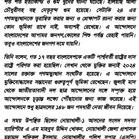
শত শত হত্যাকান্ড ও গুম খুনের ঘটনা ঘটেছে। ইলিয়াছ আলী
চৌধুরীসহ বহু নেতৃবৃন্দ গুম হয়েছে। সেটাকি ২৪ এর
গণঅভ্যুত্থানকে ত্বরান্বিত করার জন্য ও প্রেক্ষাপট রচনা করার জন্য
কোন ভূমিকা রাখে নাই, অব্যশই রেখেছে। এ আন্দোলনে
বাংলাদেশের আপামর জনগণ,কোলের শিশু পর্যন্ত রেহাই পায়নি।
তবুও বাংলাদেশের জনগণ দমে যায়নি।
তিনি বলেন, গত ১৭ বছর বাংলাদেশকে একটি পার্শ্ববর্তী রাষ্ট্রের দাস
রাষ্ট্রে পরিণত করা হয়েছিল। সেখান থেকে মুক্তির জন্যই ২০২৪
সালের রক্তাক্ত গণঅভ্যুত্থান সংঘটিত হয়েছে। এ আন্দোলনে
মুক্তিযোদ্ধাদের সন্তানেরা গুরুত্বপূর্ণ ভূমিকা রেখেছেন। জুলাই মাস
থেকে জাতীয়তাবাদী দল ছাত্র আন্দোলনের সঙ্গে সম্পৃক্ত হয়ে
আন্দোলনকে চূড়ান্ত লক্ষ্যে পৌঁছানোর জন্য কাজ করেছে। এই
আন্দোলনে শুধু ছাত্রদলের ১৪৮ জন পদধারী নেতা জীবন দিয়েছে।
এ সময় উপস্থিত ছিলেন নোয়াখালী-১ আসনের সংসদ সদস্য
ব্যারিস্টার এ এম মাহবুব উদ্দিন খোকন, নোয়াখালী জেলা প্রশাসক
মুহাম্মদ শফিকুল ইসলাম, নোয়াখালীর পুলিশ সুপার (এসপি)