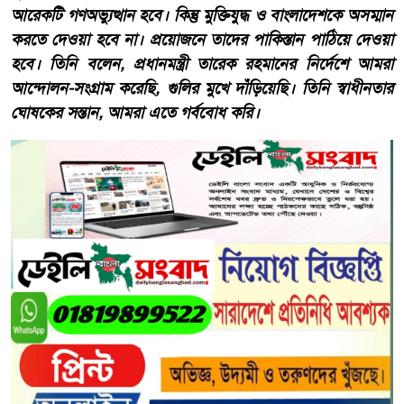
আরেকটি গণঅভ্যুত্থান হবে। কিন্তু মুক্তিযুদ্ধ ও বাংলাদেশকে অসম্মান
করতে দেওয়া হবে না। প্রয়োজনে তাদের পাকিস্তান পাঠিয়ে দেওয়া
হবে। তিনি বলেন, প্রধানমন্ত্রী তারেক রহমানের নির্দেশে আমরা
আন্দোলন-সংগ্রাম করেছি, গুলির মুখে দাঁড়িয়েছি। তিনি স্বাধীনতার
ঘোষকের সন্তান, আমরা এতে গর্ববোধ করি।