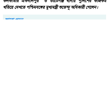
কলকাতার একবালপুর ও ওয়াটগঞ্জ থানায় পুলিশের কাজকর্ম
খতিয়ে দেখতে পশ্চিমবঙ্গের মুখ্যমন্ত্রী শুভেন্দু অধিকারী গেলেন।
আরো পড়ুন
বাংলাদেশ টেলিভিশনের (বিটিভি)
মহাপরিচালক হিসাবে দায়িত্ব
পেলেন সাংবাদিক ও মিডিয়া
ব্যক্তিত্ব মিজ কাজী জেসিন