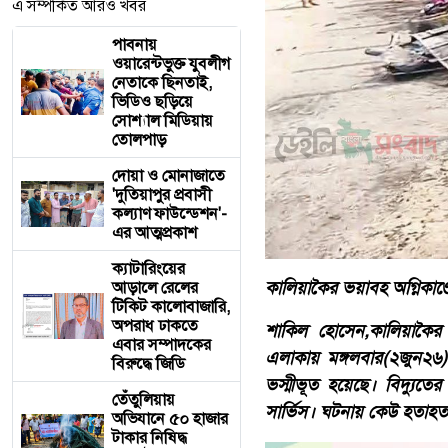
এ সম্পর্কিত আরও খবর
পাবনায়
ওয়ারেন্টভুক্ত যুবলীগ
নেতাকে ছিনতাই,
ভিডিও ছড়িয়ে
সোশ্যাল মিডিয়ায়
তোলপাড়
দোয়া ও মোনাজাতে
'দুতিয়াপুর প্রবাসী
কল্যাণ ফাউন্ডেশন'-
এর আত্মপ্রকাশ
ক্যাটারিংয়ের
কালিয়াকৈর ভয়াবহ অগ্নিকাণ্
আড়ালে রেলের
টিকিট কালোবাজারি,
অপরাধ ঢাকতে
শাকিল হোসেন,কালিয়াকৈর (
এবার সম্পাদকের
এলাকায় মঙ্গলবার(২জুন২৬
বিরুদ্ধে জিডি
ভস্মীভূত হয়েছে। বিদ্যুতে
তেঁতুলিয়ায়
সার্ভিস। ঘটনায় কেউ হতাহত না
অভিযানে ৫০ হাজার
টাকার নিষিদ্ধ