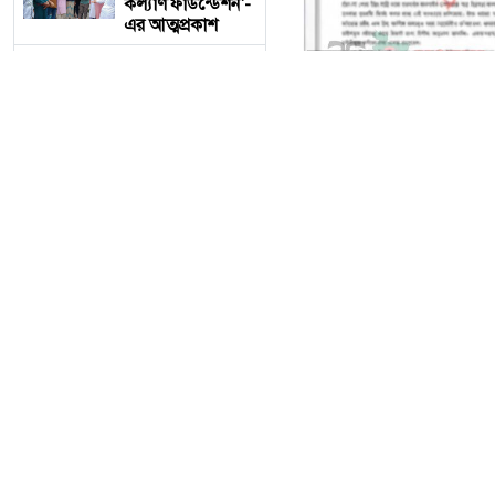
কল্যাণ ফাউন্ডেশন'-
এর আত্মপ্রকাশ
ক্যাটারিংয়ের
আড়ালে রেলের
টিকিট কালোবাজারি,
অপরাধ ঢাকতে
এবার সম্পাদকের
বিরুদ্ধে জিডি
তেঁতুলিয়ায়
ক্যাটারিংয়ের আড়ালে রেলের
অভিযানে ৫০ হাজার
টাকার নিষিদ্ধ
​বিশেষ প্রতিবেদক:- ​বাংলা
কারেন্ট জাল জব্দ,
আগুনে ধ্বংস
হলেও, সেবার আড়ালে গড়ে উঠ
খাবার সরবরাহের দায়িত্বে থাক
একবালপুর ও
কালোবাজারি, আসন বাণিজ্য
ওয়াটগঞ্জ থানায়
মুখ্যমন্ত্রী শুভেন্দু
অধিকারী- সারপ্রাইজ
আরো পড়ুন
ভিজিটে পুলিশের
কাজকর্ম খতিয়ে
তেঁতুলিয়ায় অভিযানে ৫
দেখলেন।
কারেন্ট জাল জব্দ, আগু