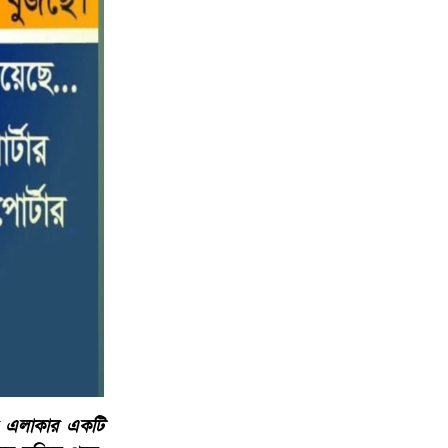
বড় ভাইকে ফাঁসাতে মাকে জবাই, সাড়ে ৪
১০
বছর পর গ্রেপ্তার বোন।
জার এলাকার একটি