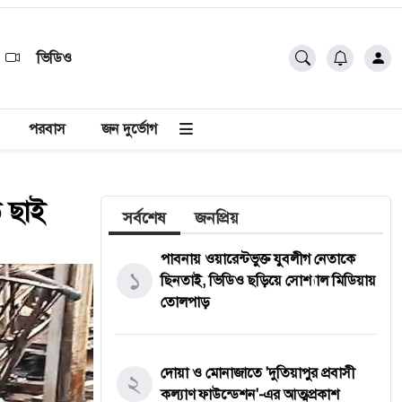
ভিডিও
পরবাস
জন দুর্ভোগ
ে ছাই
সর্বশেষ
জনপ্রিয়
পাবনায় ওয়ারেন্টভুক্ত যুবলীগ নেতাকে
১
ছিনতাই, ভিডিও ছড়িয়ে সোশ্যাল মিডিয়ায়
তোলপাড়
দোয়া ও মোনাজাতে 'দুতিয়াপুর প্রবাসী
২
কল্যাণ ফাউন্ডেশন'-এর আত্মপ্রকাশ