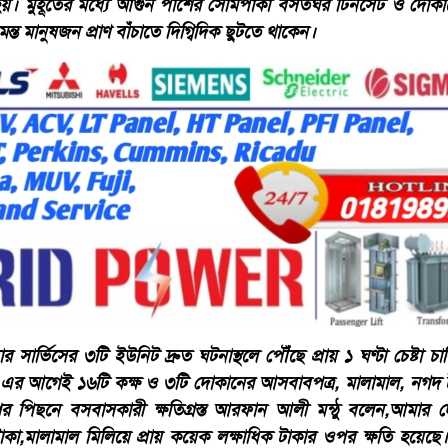
হয়। মুহূর্তের মধ্যে আগুন পাশের সেমিপাকা বসতঘর টিনসেট ও দোক
ন্ত মানুষজন প্রাণ বাঁচাতে দিগ্বিদিক ছুটতে থাকেন।
সার্ভিসের ৩টি ইউনিট দ্রুত ঘটনাস্থলে পৌঁছে প্রায় ১ ঘণ্টা চেষ্টা চ
ে। এর আগেই ১৬টি কক্ষ ও ৩টি দোকানের আসবাবপত্র, মালামাল, নগদ 
ের পিছনে বসবাসকারী ক্ষতিগ্রস্ত আরফান আলী মন্ঠু বলেন,আমার
কা,মালামাল মিলিয়ে প্রায় কয়েক লক্ষাধিক টাকার ওপর ক্ষতি হয়েছে