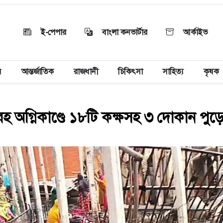
ই-পেপার
বাংলা কনভার্টার
আর্কাইভ
য়
আন্তর্জাতিক
রাজধানী
চিকিৎসা
সাহিত্য
কৃষক
 অগ্নিকাণ্ডে ১৮টি কক্ষসহ ৩ দোকান পুড়