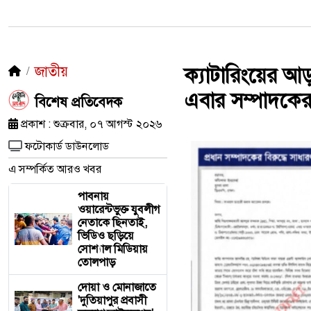
জাতীয়
ক্যাটারিংয়ের আ
এবার সম্পাদকের 
​বিশেষ প্রতিবেদক
প্রকাশ : শুক্রবার, ০৭ আগস্ট ২০২৬
ফটোকার্ড ডাউনলোড
এ সম্পর্কিত আরও খবর
পাবনায়
ওয়ারেন্টভুক্ত যুবলীগ
নেতাকে ছিনতাই,
ভিডিও ছড়িয়ে
সোশ্যাল মিডিয়ায়
তোলপাড়
দোয়া ও মোনাজাতে
'দুতিয়াপুর প্রবাসী