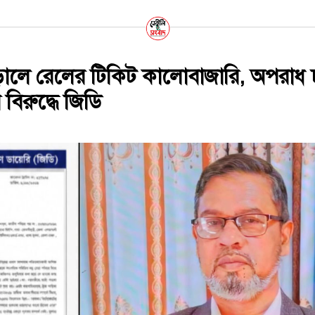
ড়ালে রেলের টিকিট কালোবাজারি, অপরাধ
বিরুদ্ধে জিডি