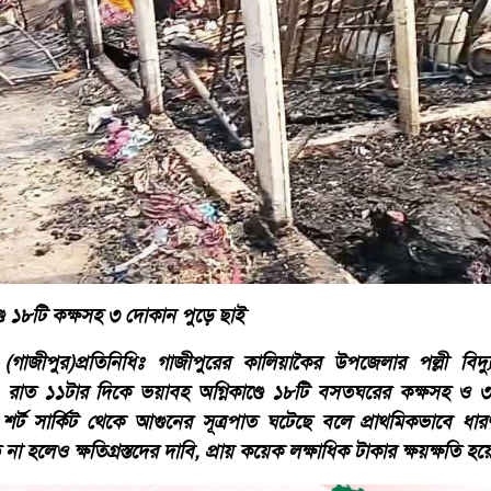
ডে ১৮টি কক্ষসহ ৩ দোকান পুড়ে ছাই
গাজীপুর)প্রতিনিধিঃ গাজীপুরের কালিয়াকৈর উপজেলার পল্লী বিদ্
) রাত ১১টার দিকে ভয়াবহ অগ্নিকাণ্ডে ১৮টি বসতঘরের কক্ষসহ ও 
র শর্ট সার্কিট থেকে আগুনের সূত্রপাত ঘটেছে বলে প্রাথমিকভাবে ধ
 হলেও ক্ষতিগ্রস্তদের দাবি, প্রায় কয়েক লক্ষাধিক টাকার ক্ষয়ক্ষতি হয়