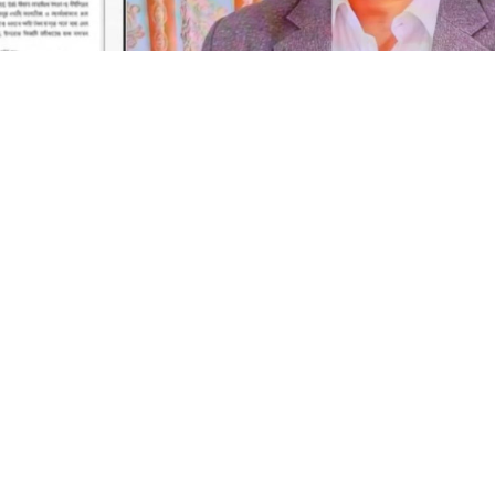
 টিকিট কালোবাজারি, অপরাধ ঢাকতে এবার সম্পাদকের বিরুদ্ধে জিডি
দেশ রেলওয়ের সেবার মান বাড়াতে বেসরকারি খাতে ক্যাটারিং ও অন-বোর্
েছে এক বিশাল অপরাধ চক্র। রেল মন্ত্রণালয়ের অধীনস্থ ‘কালনী এক্
া বেসরকারি প্রতিষ্ঠান ‘সুরুচি ফাস্টফুড অ্যান্ড ক্যাটারারস’-এর বিরু
 ও চাঁদাবাজির গুরুতর অভিযোগ।
০ হাজার টাকার নিষিদ্ধ
নে ধ্বংস