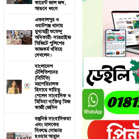
কারেন্ট জাল জব্দ,
আগুনে ধ্বংস
একবালপুর ও
ওয়াটগঞ্জ থানায়
মুখ্যমন্ত্রী শুভেন্দু
অধিকারী- সারপ্রাইজ
ভিজিটে পুলিশের
কাজকর্ম খতিয়ে
দেখলেন।
বাংলাদেশ
টেলিভিশনের
(বিটিভি)
মহাপরিচালক
হিসাবে দায়িত্ব
পেলেন সাংবাদিক ও
মিডিয়া ব্যক্তিত্ব মিজ
কাজী জেসিন
বস্তুনিষ্ঠ সাংবাদিকতা
এবং মাদকের
বিরুদ্ধে সোচ্চার
হওয়ার আহ্বান