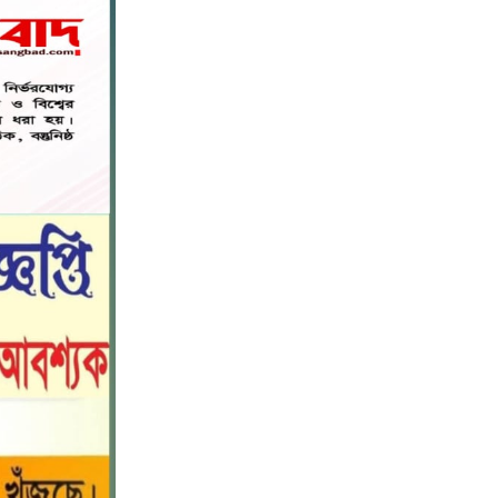
মহাপরিচালক হিসাবে দায়িত্ব পেলেন
৬
সাংবাদিক ও মিডিয়া ব্যক্তিত্ব মিজ কাজী
জেসিন
বস্তুনিষ্ঠ সাংবাদিকতা এবং মাদকের
বিরুদ্ধে সোচ্চার হওয়ার আহ্বান
৭
জানিয়েছেন অধ্যাপক ডা: এস এম রফিকুল
ইসলাম বাচ্চু।
নড়াইলে বিদ্যালয়ের প্রবেশমুখের বেহাল
৮
সড়ক, মানববন্ধনে সংস্কারের দাবি
সরিষাবাড়ীতে প্যানেল চেয়ারম্যান হিসাবে
৯
মোবারক হোসেনের দায়িত্ব গ্রহণ