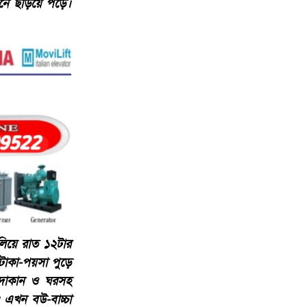
ানে ছড়িয়ে পড়ে।
ালিয়ে রাত ১২টার
টাকা-পয়সা পুড়ে
 দোকান ও ঘরসহ
। এখন বউ-বাচ্চা