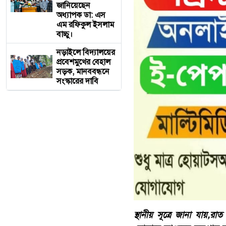
জানিয়েছেন
অধ্যাপক ডা: এস
এম রফিকুল ইসলাম
বাচ্চু।
নড়াইলে বিদ্যালয়ের
প্রবেশমুখের বেহাল
সড়ক, মানববন্ধনে
সংস্কারের দাবি
স্থানীয় সূত্রে জানা যায়,