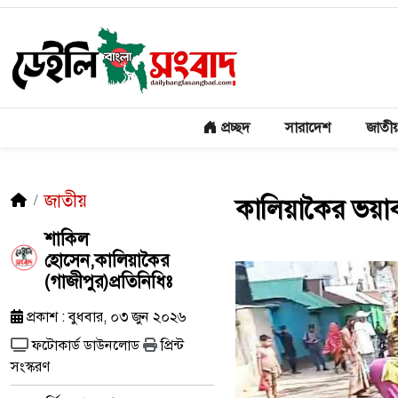
প্রচ্ছদ
সারাদেশ
জাতী
জাতীয়
কালিয়াকৈর ভয়াবহ
শাকিল
হোসেন,কালিয়াকৈর
(গাজীপুর)প্রতিনিধিঃ
প্রকাশ : বুধবার, ০৩ জুন ২০২৬
ফটোকার্ড ডাউনলোড
প্রিন্ট
সংস্করণ