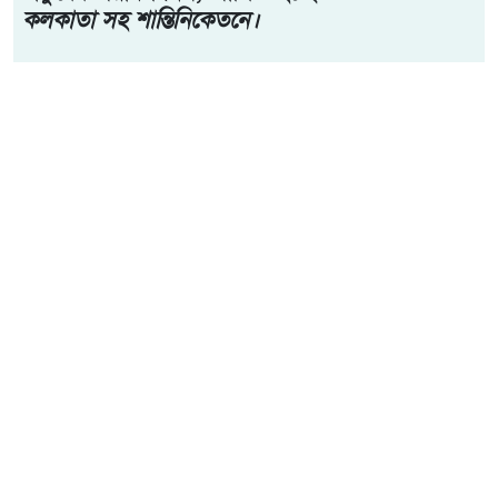
ফোরামের ট্রাস্টি বোর্ডের চেয়ারম্যান আহমেদ আবু জাফর। আগামী
নভেম্বরের মধ্যে সাংবাদিক সুরক্ষা আইন প্রণয়ন করা না হলে
আন্দোলনের মাধ্যমে সরকারকে আইন প্রণয়নে বাধ্য করার হুঁশিয়ারি
দিয়েছেন তিনি।
আরো পড়ুন
২২শে শ্রাবণ কবিগুরু রবীন্দ্রনাথ
ঠাকুরের প্রয়াণ দিবস, পালিত হচ্ছে
কলকাতা সহ শান্তিনিকেতনে।
শনিবার (৮ আগস্ট) কুমিল্লায় সাংবাদিক নির্যাতন প্রতিরোধ কমিটির
নবগঠিত কুমিল্লা জেলা কমিটির পরিচিতি ও আলোচনা সভায় প্রধান
বক্তার বক্তব্যে তিনি এসব কথা বলেন।