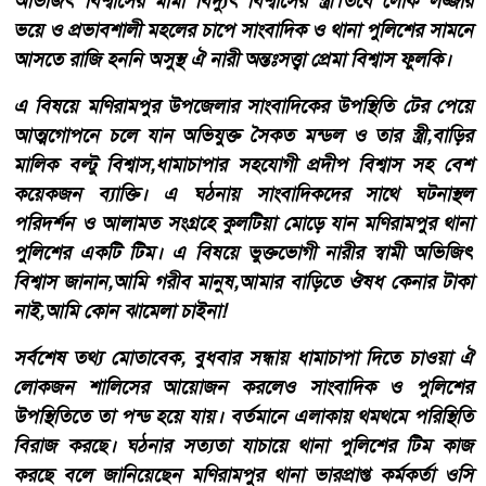
অভিজিৎ বিশ্বাসের মামা বিদ্যুৎ বিশ্বাসের স্ত্রী।তবে লোক লজ্জার
ভয়ে ও প্রভাবশালী মহলের চাপে সাংবাদিক ও থানা পুলিশের সামনে
আসতে রাজি হননি অসুস্থ ঐ নারী অন্তঃসত্ত্বা প্রেমা বিশ্বাস ফুলকি।
‎এ বিষয়ে মণিরামপুর উপজেলার সাংবাদিকের উপস্থিতি টের পেয়ে
আত্মগোপনে চলে যান অভিযুক্ত সৈকত মন্ডল ও তার স্ত্রী,বাড়ির
মালিক বল্টু বিশ্বাস,ধামাচাপার সহযোগী প্রদীপ বিশ্বাস সহ বেশ
কয়েকজন ব্যাক্তি। এ ঘঠনায় সাংবাদিকদের সাথে ঘটনাস্থল
পরিদর্শন ও আলামত সংগ্রহে কুলটিয়া মোড়ে যান মণিরামপুর থানা
পুলিশের একটি টিম। এ বিষয়ে ভুক্তভোগী নারীর স্বামী অভিজিৎ
বিশ্বাস জানান,আমি গরীব মানুষ,আমার বাড়িতে ঔষধ কেনার টাকা
নাই,আমি কোন ঝামেলা চাইনা!
‎সর্বশেষ তথ্য মোতাবেক, বুধবার সন্ধায় ধামাচাপা দিতে চাওয়া ঐ
লোকজন শালিসের আয়োজন করলেও সাংবাদিক ও পুলিশের
উপস্থিতিতে তা পন্ড হয়ে যায়। বর্তমানে এলাকায় থমথমে পরিস্থিতি
বিরাজ করছে। ঘঠনার সত্যতা যাচায়ে থানা পুলিশের টিম কাজ
করছে বলে জানিয়েছেন মণিরামপুর থানা ভারপ্রাপ্ত কর্মকর্তা ওসি