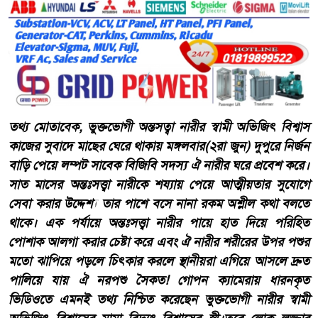
তথ্য মোতাবেক, ভুক্তভোগী অন্তসত্বা নারীর স্বামী অভিজিৎ বিশ্বাস
কাজের সুবাদে মাছের ঘেরে থাকায় মঙ্গলবার(২রা জুন) দুপুরে নির্জন
বাড়ি পেয়ে লম্পট সাবেক বিজিবি সদস্য ঐ নারীর ঘরে প্রবেশ করে।
সাত মাসের অন্তঃসত্ত্বা নারীকে শয্যায় পেয়ে আত্মীয়তার সুযোগে
সেবা করার উদ্দেশ্য তার পাশে বসে নানা রকম অশ্লীল কথা বলতে
থাকে। এক পর্যায়ে অন্তঃসত্ত্বা নারীর পায়ে হাত দিয়ে পরিহিত
পোশাক আলগা করার চেষ্টা করে এবং ঐ নারীর শরীরের উপর পশুর
মতো ঝাপিয়ে পড়লে চিৎকার করলে স্থানীয়রা এগিয়ে আসলে দ্রুত
পালিয়ে যায় ঐ নরপশু সৈকত! গোপন ক্যামেরায় ধারনকৃত
ভিডিওতে এমনই তথ্য নিশ্চিত করেছেন ভুক্তভোগী নারীর স্বামী