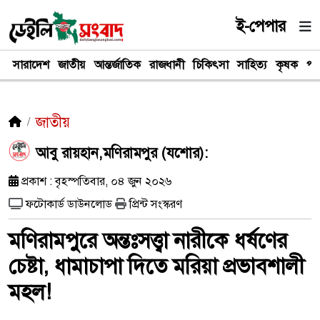
ই-পেপার
সারাদেশ
জাতীয়
আন্তর্জাতিক
রাজধানী
চিকিৎসা
সাহিত্য
কৃষক
পর
জাতীয়
আবু রায়হান,মণিরামপুর (যশোর):
প্রকাশ : বৃহস্পতিবার, ০৪ জুন ২০২৬
ফটোকার্ড ডাউনলোড
প্রিন্ট সংস্করণ
মণিরামপুরে অন্তঃসত্ত্বা নারীকে ধর্ষণের
চেষ্টা, ধামাচাপা দিতে মরিয়া প্রভাবশালী
মহল! ‎