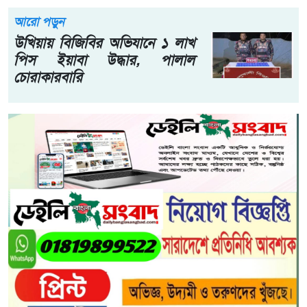
আরো পড়ুন
উখিয়ায় বিজিবির অভিযানে ১ লাখ
পিস ইয়াবা উদ্ধার, পালাল
চোরাকারবারি