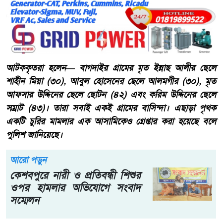
আটককৃতরা হলেন— বাগদাইর গ্রামের মৃত ইন্নাছ আলীর ছেলে
শাহীন মিয়া (৩০), আবুল হোসেনের ছেলে আলমগীর (৩০), মৃত
আফসার উদ্দিনের ছেলে ছোটন (৪২) এবং করিম উদ্দিনের ছেলে
সম্রাট (৪৩)। তারা সবাই একই গ্রামের বাসিন্দা। এছাড়া পৃথক
একটি চুরির মামলার এক আসামিকেও গ্রেপ্তার করা হয়েছে বলে
পুলিশ জানিয়েছে।
আরো পড়ুন
কেশবপুরে নারী ও প্রতিবন্ধী শিশুর
ওপর হামলার অভিযোগে সংবাদ
সম্মেলন