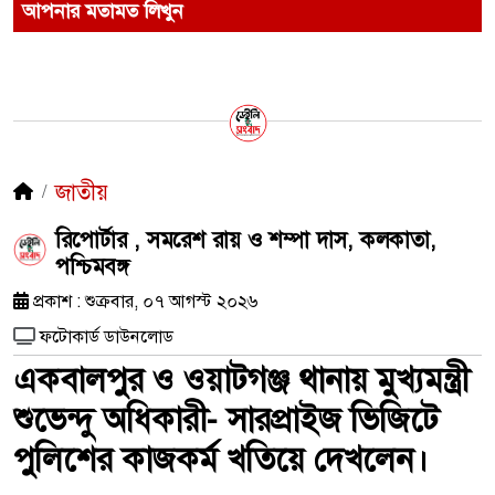
আপনার মতামত লিখুন
জাতীয়
রিপোর্টার , সমরেশ রায় ও শম্পা দাস, কলকাতা,
পশ্চিমবঙ্গ
প্রকাশ : শুক্রবার, ০৭ আগস্ট ২০২৬
ফটোকার্ড ডাউনলোড
একবালপুর ও ওয়াটগঞ্জ থানায় মুখ্যমন্ত্রী
শুভেন্দু অধিকারী- সারপ্রাইজ ভিজিটে
পুলিশের কাজকর্ম খতিয়ে দেখলেন।