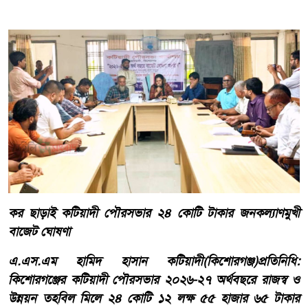
কর ছাড়াই কটিয়াদী পৌরসভার ২৪ কোটি টাকার জনকল্যাণমুখী
বাজেট ঘোষণা
​এ.এস.এম হামিদ হাসান কটিয়াদী(কিশোরগঞ্জ)প্রতিনিধি:
কিশোরগঞ্জের কটিয়াদী পৌরসভার ২০২৬-২৭ অর্থবছরে রাজস্ব ও
উন্নয়ন তহবিল মিলে ২৪ কোটি ১২ লক্ষ ৫৫ হাজার ৬৫ টাকার