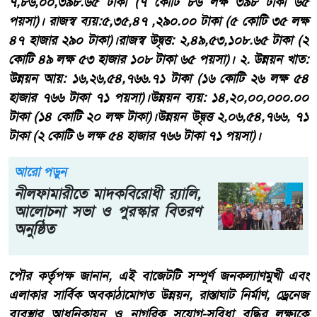
৭,৮৬,০০,৩৯৮.৬৫ টাকা (৭ কোটি ৮৬ লক্ষ ৩৯৮ টাকা ৬৫
পয়সা)। ​রাজস্ব ব্যয়:৫,৩৫,৪৭ ,২৯০.০০ টাকা (৫ কোটি ৩৫ লক্ষ
৪৭ হাজার ২৯০ টাকা)।​রাজস্ব উদ্বৃত্ত: ২,৪৯,৫৩,১০৮.৬৫ টাকা (২
কোটি ৪৯ লক্ষ ৫৩ হাজার ১০৮ টাকা ৬৫ পয়সা)। ​২. উন্নয়ন খাত:​
উন্নয়ন আয়: ১৬,২৬,৫৪,৭৬৬.৭১ টাকা (১৬ কোটি ২৬ লক্ষ ৫৪
হাজার ৭৬৬ টাকা ৭১ পয়সা)।​উন্নয়ন ব্যয়: ১৪,২০,০০,০০০.০০
টাকা (১৪ কোটি ২০ লক্ষ টাকা)।​উন্নয়ন উদ্বৃত্ত ২,০৬,৫৪,৭৬৬, ৭১
টাকা (২ কোটি ৬ লক্ষ ৫৪ হাজার ৭৬৬ টাকা ৭১ পয়সা)।
আরো পড়ুন
নীলফামারীতে মাদকবিরোধী র‍্যালি,
আলোচনা সভা ও পুরস্কার বিতরণ
অনুষ্ঠিত
​পৌর কর্তৃপক্ষ জানান, এই বাজেটটি সম্পূর্ণ জনকল্যাণমুখী এবং
এলাকার সার্বিক অবকাঠামোগত উন্নয়ন, রাস্তাঘাট নির্মাণ, ড্রেনেজ
ব্যবস্থার আধুনিকায়ন ও নাগরিক সুযোগ-সুবিধা বৃদ্ধির লক্ষ্যকে