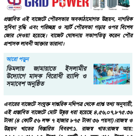
প্রস্তাবিত এই বাজেটে পৌরসভার অবকাঠামোগত উন্নয়ন, নাগরিক
সুবিধা বৃদ্ধি এবং পরিচ্ছন্ন ও স্মার্ট পৌরসভা গড়ার ওপর বিশেষ
জোর দেওয়া হয়েছে। বাজেট ঘোষনায় সভাপতিত্ব করেন পৌর
প্রশাসক লাবনী আক্তার তারানা।
আরো পড়ুন
​ডিমলায় জামায়াতে ইসলামীর
উদ্যোগে মাদক বিরোধী র‍্যালি ও
সমাবেশ অনুষ্ঠিত
এবারের বাজেটে ​সংযুক্ত দাপ্তরিক নথিপত্র থেকে প্রাপ্ত তথ্য অনুযায়ী,
এই প্রস্তাবিত বাজেটে মোট উদ্বৃত্ত ধরা হয়েছে ৪,৫৬,০৭,৮৭৫.৩৬
টাকা (৪ কোটি ৫৬ লক্ষ ৭ হাজার ৮৭৫ টাকা ৩৬ পয়সা)।​রাজস্ব ও
উন্নয়ন খাতের বিস্তারিত বিবরণ:​১. রাজস্ব খাত:​রাজস্ব আয়: