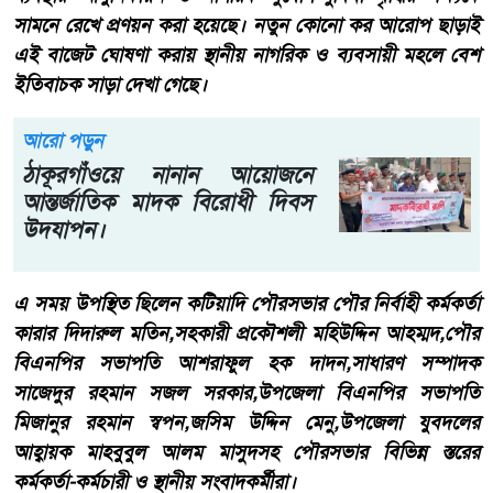
সামনে রেখে প্রণয়ন করা হয়েছে। নতুন কোনো কর আরোপ ছাড়াই
এই বাজেট ঘোষণা করায় স্থানীয় নাগরিক ও ব্যবসায়ী মহলে বেশ
ইতিবাচক সাড়া দেখা গেছে।
আরো পড়ুন
ঠাকূরগাঁওয়ে নানান আয়োজনে
আন্তর্জাতিক মাদক বিরোধী দিবস
উদযাপন।
এ সময় উপস্থিত ছিলেন কটিয়াদি পৌরসভার পৌর নির্বাহী কর্মকর্তা
কারার দিদারুল মতিন,সহকারী প্রকৌশলী মহিউদ্দিন আহম্মদ,পৌর
বিএনপির সভাপতি আশরাফুল হক দাদন,সাধারণ সম্পাদক
সাজেদুর রহমান সজল সরকার,উপজেলা বিএনপির সভাপতি
মিজানুর রহমান স্বপন,জসিম উদ্দিন মেনু,উপজেলা যুবদলের
আহ্বায়ক মাহবুবুল আলম মাসুদসহ পৌরসভার বিভিন্ন স্তরের
কর্মকর্তা-কর্মচারী ও স্থানীয় সংবাদকর্মীরা।