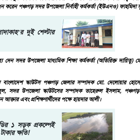
োধন করেন পঞ্চগড় সদর উপজেলা নির্বাহী কর্মকর্তা (ইউএনও) ফাহমিদা 
াদাকাহ’র দুই শেল্টার
য দেন সদর উপজেলা মাধ্যমিক শিক্ষা কর্মকর্তা (অতিরিক্ত দায়িত্ব) 
বাংলাদেশ স্কাউটস পঞ্চগড় জেলার সম্পাদক মো. দেলোয়ার হোসেন
ুল, সদর উপজেলা স্কাউটসের সম্পাদক তাহেরুল ইসলাম, পঞ্চ
 আক্তার এবং প্রশিক্ষণার্থীদের পক্ষে হায়দার আলী।
ির ১ সড়ক প্রকল্পেই
টাকার ক্ষতি!