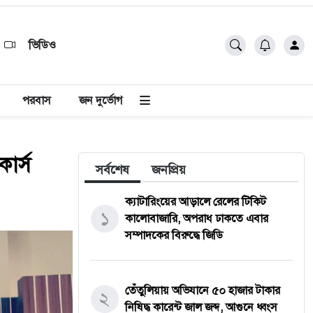
ভিডিও
পরবাস
জন দুর্ভোগ
োর্স
সর্বশেষ
জনপ্রিয়
ক্যাটারিংয়ের আড়ালে রেলের টিকিট
১
কালোবাজারি, অপরাধ ঢাকতে এবার
সম্পাদকের বিরুদ্ধে জিডি
তেঁতুলিয়ায় অভিযানে ৫০ হাজার টাকার
২
নিষিদ্ধ কারেন্ট জাল জব্দ, আগুনে ধ্বংস