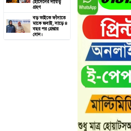
হোসেনের দায়িত্ব
গ্রহণ
বড় ভাইকে ফাঁসাতে
মাকে জবাই, সাড়ে ৪
বছর পর গ্রেপ্তার
বোন।