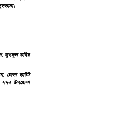
সুলতানা।
মো. লুৎফুল কবির
, জেলা স্কাউট
গড় সদর উপজেলা