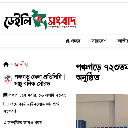
প্রচ্ছদ
সারাদেশ
জাতী
জাতীয়
পঞ্চগড়ে ৭২৩তম স
অনুষ্ঠিত
পঞ্চগড় জেলা প্রতিনিধি |
সঞ্জু বনিক সৌরভ
প্রকাশ : সোমবার, ০৬ জুলাই ২০২৬
ফটোকার্ড ডাউনলোড
প্রিন্ট
সংস্করণ
এ সম্পর্কিত আরও খবর