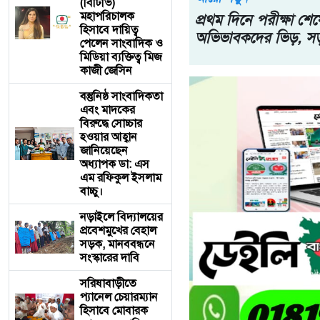
(বিটিভি)
মহাপরিচালক
প্রথম দিনে পরীক্ষা শ
হিসাবে দায়িত্ব
অভিভাবকদের ভিড়, সড়
পেলেন সাংবাদিক ও
মিডিয়া ব্যক্তিত্ব মিজ
কাজী জেসিন
বস্তুনিষ্ঠ সাংবাদিকতা
এবং মাদকের
বিরুদ্ধে সোচ্চার
হওয়ার আহ্বান
জানিয়েছেন
অধ্যাপক ডা: এস
এম রফিকুল ইসলাম
বাচ্চু।
নড়াইলে বিদ্যালয়ের
প্রবেশমুখের বেহাল
সড়ক, মানববন্ধনে
সংস্কারের দাবি
সরিষাবাড়ীতে
প্যানেল চেয়ারম্যান
হিসাবে মোবারক