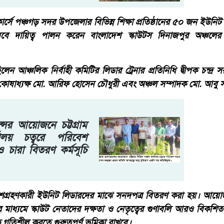
োর্সে পঞ্চগড় সদর উপজেলার বিভিন্ন শিক্ষা প্রতিষ্ঠানের ৫০ জন ইউনিট
েবে দায়িত্ব পালন করেন বাংলাদেশ স্কাউটস দিনাজপুর অঞ্চলে
িলেন আঞ্চলিক নির্বাহী কমিটির লিডার ট্রেনার প্রতিনিধি দ্বীপক চন্দ্র
 কোষাধ্যক্ষ মো. আরিফ হোসেন চৌধুরী এবং অঞ্চল সম্পাদক মো. আবু 
েন্সের আয়োজনে চট্টগ্রাম
যালয় চত্বরে পরিবেশ
চারা বিতরণ কর্মসূচি
ে অংশগ্রহণকারী ইউনিট লিডারদের মাঝে সনদপত্র বিতরণ করা হয়। আয়
 মাধ্যমে স্কাউট নেতাদের দক্ষতা ও নেতৃত্বের গুণাবলি আরও বিকশিত
মকে গতিশীল করতে গুরুত্বপূর্ণ ভূমিকা রাখবে।