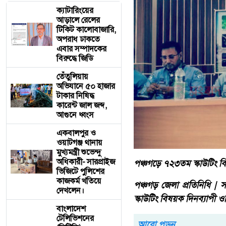
ক্যাটারিংয়ের
আড়ালে রেলের
টিকিট কালোবাজারি,
অপরাধ ঢাকতে
এবার সম্পাদকের
বিরুদ্ধে জিডি
তেঁতুলিয়ায়
অভিযানে ৫০ হাজার
টাকার নিষিদ্ধ
কারেন্ট জাল জব্দ,
আগুনে ধ্বংস
একবালপুর ও
ওয়াটগঞ্জ থানায়
মুখ্যমন্ত্রী শুভেন্দু
অধিকারী- সারপ্রাইজ
পঞ্চগড়ে ৭২৩তম স্কাউটিং বি
ভিজিটে পুলিশের
কাজকর্ম খতিয়ে
পঞ্চগড় জেলা প্রতিনিধি | 
দেখলেন।
স্কাউটিং বিষয়ক দিনব্যাপী ও
বাংলাদেশ
টেলিভিশনের
আরো পড়ুন