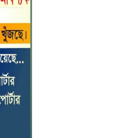
পটুয়াখালীতে কোস্ট গার্ডের বিনামূল্যে
১০
চিকিৎসা সেবা ও ঔষধ বিতরণ