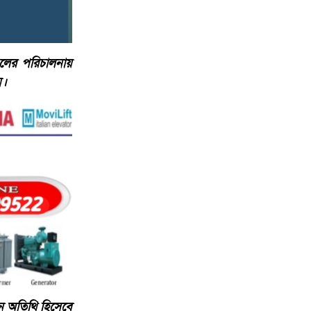
চলের পরিচালনায়
য়।
ান অতিথি হিসেবে