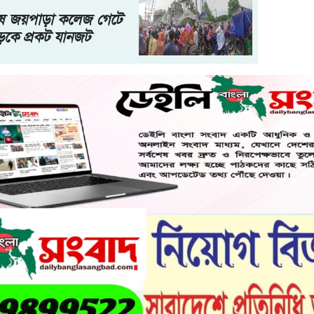
েষে জয়পাড়া কলেজ গেটে
কে প্রকট যানজট