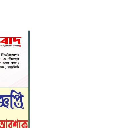
নড়াইলে বিদ্যালয়ের প্রবেশমুখের বেহাল
৬
সড়ক, মানববন্ধনে সংস্কারের দাবি
সরিষাবাড়ীতে প্যানেল চেয়ারম্যান হিসাবে
৭
মোবারক হোসেনের দায়িত্ব গ্রহণ
বড় ভাইকে ফাঁসাতে মাকে জবাই, সাড়ে ৪
৮
বছর পর গ্রেপ্তার বোন।
নীলফামারীতে বাড়ি থেকে বাইসাইকেল
৯
নিয়ে বের হয়ে নিখোঁজ কিশোর