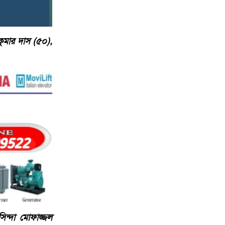
 কুমার দাস (৫০),
সিন্দা মোফাজ্জল