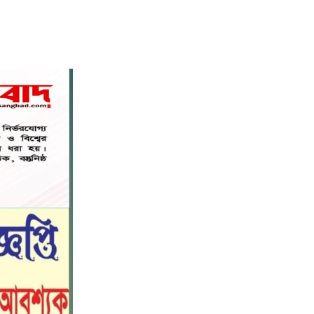
বস্তুনিষ্ঠ সাংবাদিকতা এবং মাদকের
বিরুদ্ধে সোচ্চার হওয়ার আহ্বান
৬
জানিয়েছেন অধ্যাপক ডা: এস এম রফিকুল
ইসলাম বাচ্চু।
নড়াইলে বিদ্যালয়ের প্রবেশমুখের বেহাল
৭
সড়ক, মানববন্ধনে সংস্কারের দাবি
সরিষাবাড়ীতে প্যানেল চেয়ারম্যান হিসাবে
৮
মোবারক হোসেনের দায়িত্ব গ্রহণ
বড় ভাইকে ফাঁসাতে মাকে জবাই, সাড়ে ৪
৯
বছর পর গ্রেপ্তার বোন।