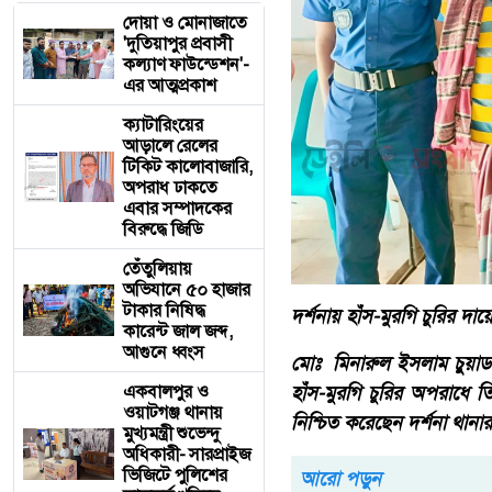
দোয়া ও মোনাজাতে
'দুতিয়াপুর প্রবাসী
কল্যাণ ফাউন্ডেশন'-
এর আত্মপ্রকাশ
ক্যাটারিংয়ের
আড়ালে রেলের
টিকিট কালোবাজারি,
অপরাধ ঢাকতে
এবার সম্পাদকের
বিরুদ্ধে জিডি
তেঁতুলিয়ায়
অভিযানে ৫০ হাজার
টাকার নিষিদ্ধ
দর্শনায় হাঁস-মুরগি চুরির দায়ে 
কারেন্ট জাল জব্দ,
আগুনে ধ্বংস
মোঃ মিনারুল ইসলাম চুুয়াডাঙ্
একবালপুর ও
হাঁস-মুরগি চুরির অপরাধে 
ওয়াটগঞ্জ থানায়
নিশ্চিত করেছেন দর্শনা থানার
মুখ্যমন্ত্রী শুভেন্দু
অধিকারী- সারপ্রাইজ
ভিজিটে পুলিশের
আরো পড়ুন