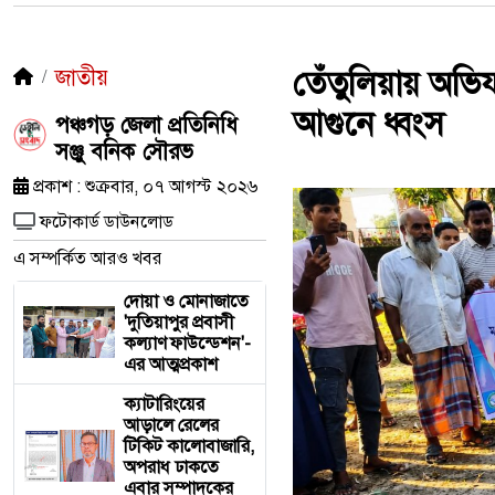
জাতীয়
তেঁতুলিয়ায় অভিয
আগুনে ধ্বংস
পঞ্চগড় জেলা প্রতিনিধি
সঞ্জু বনিক সৌরভ
প্রকাশ : শুক্রবার, ০৭ আগস্ট ২০২৬
ফটোকার্ড ডাউনলোড
এ সম্পর্কিত আরও খবর
দোয়া ও মোনাজাতে
'দুতিয়াপুর প্রবাসী
কল্যাণ ফাউন্ডেশন'-
এর আত্মপ্রকাশ
ক্যাটারিংয়ের
আড়ালে রেলের
টিকিট কালোবাজারি,
অপরাধ ঢাকতে
এবার সম্পাদকের