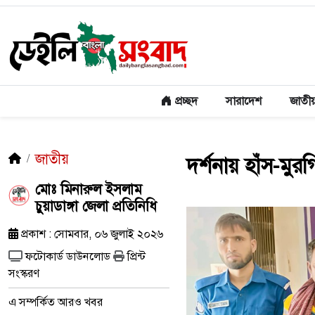
প্রচ্ছদ
সারাদেশ
জাতী
জাতীয়
দর্শনায় হাঁস-মুরগ
মোঃ মিনারুল ইসলাম
চুুয়াডাঙ্গা জেলা প্রতিনিধি
প্রকাশ : সোমবার, ০৬ জুলাই ২০২৬
ফটোকার্ড ডাউনলোড
প্রিন্ট
সংস্করণ
এ সম্পর্কিত আরও খবর