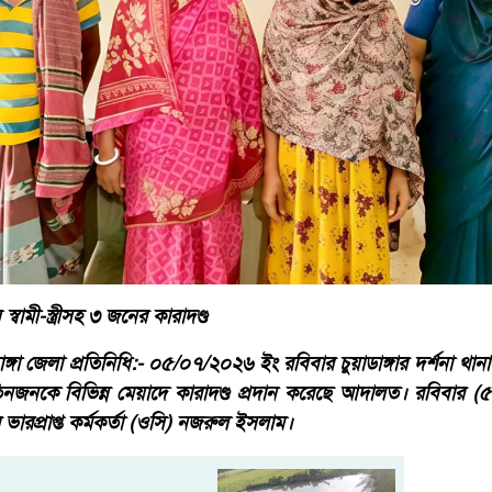
স্বামী-স্ত্রীসহ ৩ জনের কারাদণ্ড
গা জেলা প্রতিনিধি:- ০৫/০৭/২০২৬ ইং রবিবার ​চুয়াডাঙ্গার দর্শনা থানার
তিনজনকে বিভিন্ন মেয়াদে কারাদণ্ড প্রদান করেছে আদালত। রবিবার (
 ভারপ্রাপ্ত কর্মকর্তা (ওসি) নজরুল ইসলাম।