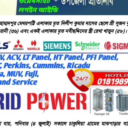
 মোহাম্মদপুর মেথরপট্টি এলাকার মৃত দিলীপ কুমার দাসের ছেলে শ্রী সুজন
া রানী (৩৬) এবং একই এলাকার মৃত নবীছদ্দিনের স্ত্রী রেখা খাতুন (৫৮)।
ানা যায়, শনিবার (৪ জুলাই) সকালে চাকুলিয়া গ্রামের মাঝপাড়ার বা