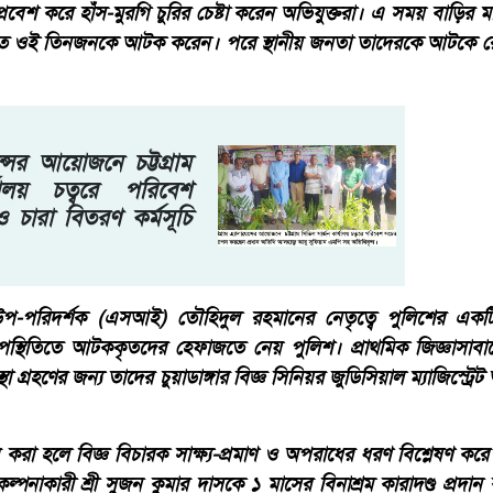
েশ করে হাঁস-মুরগি চুরির চেষ্টা করেন অভিযুক্তরা। এ সময় বাড়ির মা
তে ওই তিনজনকে আটক করেন। পরে স্থানীয় জনতা তাদেরকে আটকে রেখ
েন্সের আয়োজনে চট্টগ্রাম
যালয় চত্বরে পরিবেশ
চারা বিতরণ কর্মসূচি
 উপ-পরিদর্শক (এসআই) তৌহিদুল রহমানের নেতৃত্বে পুলিশের একট
পস্থিতিতে আটককৃতদের হেফাজতে নেয় পুলিশ। প্রাথমিক জিজ্ঞাসাবাদ
থা গ্রহণের জন্য তাদের চুয়াডাঙ্গার বিজ্ঞ সিনিয়র জুডিসিয়াল ম্যাজিস্ট্র
া হলে বিজ্ঞ বিচারক সাক্ষ্য-প্রমাণ ও অপরাধের ধরণ বিশ্লেষণ কর
ল্পনাকারী শ্রী সুজন কুমার দাসকে ১ মাসের বিনাশ্রম কারাদণ্ড প্রদা