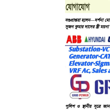
​দণ্ডপ্রাপ্তরা হলেন—দর্শনা
সুজন কুমার দাসের স্ত্রী ময়ন
পুলিশ ও স্থানীয় সূত্রে জ