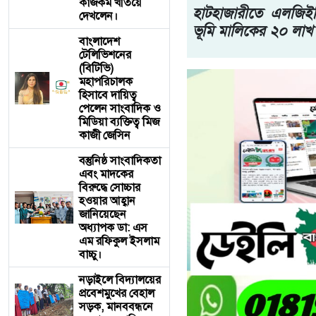
কাজকর্ম খতিয়ে
হাটহাজারীতে এলজিইড
দেখলেন।
ভূমি মালিকের ২০ লাখ 
বাংলাদেশ
টেলিভিশনের
(বিটিভি)
মহাপরিচালক
হিসাবে দায়িত্ব
পেলেন সাংবাদিক ও
মিডিয়া ব্যক্তিত্ব মিজ
কাজী জেসিন
বস্তুনিষ্ঠ সাংবাদিকতা
এবং মাদকের
বিরুদ্ধে সোচ্চার
হওয়ার আহ্বান
জানিয়েছেন
অধ্যাপক ডা: এস
এম রফিকুল ইসলাম
বাচ্চু।
নড়াইলে বিদ্যালয়ের
প্রবেশমুখের বেহাল
সড়ক, মানববন্ধনে