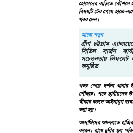
হোসেনের বাড়িতে কৌশলে প্রব
বিষয়টি টের পেয়ে হাতে-না
খবর দেন।
আরো পড়ুন
গ্রীণ চট্টগ্রাম এ্যালায়
সিভিল সার্জন কার্
সচেতনতায় লিফলেট ও 
অনুষ্ঠিত
​খবর পেয়ে দর্শনা থানার
পৌঁছায়। পরে স্থানীয়দের উ
স্বীকার করলে আইনানুগ ব্যবস্
করা হয়।
আসামিদের আদালতে হাজির কর
করেন। রায়ে চুরির মূল পরিক