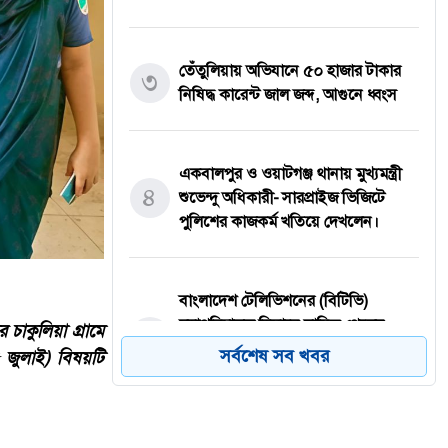
তেঁতুলিয়ায় অভিযানে ৫০ হাজার টাকার
৩
নিষিদ্ধ কারেন্ট জাল জব্দ, আগুনে ধ্বংস
একবালপুর ও ওয়াটগঞ্জ থানায় মুখ্যমন্ত্রী
৪
শুভেন্দু অধিকারী- সারপ্রাইজ ভিজিটে
পুলিশের কাজকর্ম খতিয়ে দেখলেন।
বাংলাদেশ টেলিভিশনের (বিটিভি)
মহাপরিচালক হিসাবে দায়িত্ব পেলেন
 চাকুলিয়া গ্রামে
৫
সাংবাদিক ও মিডিয়া ব্যক্তিত্ব মিজ কাজী
সর্বশেষ সব খবর
৫ জুলাই) বিষয়টি
জেসিন