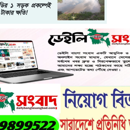
ির ১ সড়ক প্রকল্পেই
টাকার ক্ষতি!