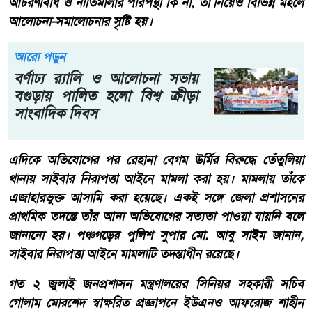
আচরণবিধি ও নীতিমালার পরিপন্থী কি না, তা নিয়েও বিভিন্ন মহলে
আলোচনা-সমালোচনার সৃষ্টি হয়।
আরো পড়ুন
বর্ণাঢ্য র‌্যালি ও আলোচনা সভায়
বগুড়ায় পালিত হলো বিশ্ব ক্রীড়া
সাংবাদিক দিবস
এদিকে অভিযোগের পর রেহানা বেগম উর্মির বিরুদ্ধে তেঁতুলিয়া
থানায় সাইবার নিরাপত্তা আইনে মামলা করা হয়। মামলায় তাঁকে
এজাহারভুক্ত আসামি করা হয়েছে। একই সঙ্গে জেলা প্রশাসনের
প্রাথমিক তদন্তে তাঁর আনা অভিযোগের সত্যতা পাওয়া যায়নি বলে
জানানো হয়। পঞ্চগড়ের পুলিশ সুপার মো. আবু সাইম জানান,
সাইবার নিরাপত্তা আইনে মামলাটি তদন্তাধীন রয়েছে।
গত ২ জুলাই জনপ্রশাসন মন্ত্রণালয়ের সিনিয়র সহকারী সচিব
গোলাম মোরশেদ স্বাক্ষরিত প্রজ্ঞাপনে ইউএনও আফরোজ শাহীন