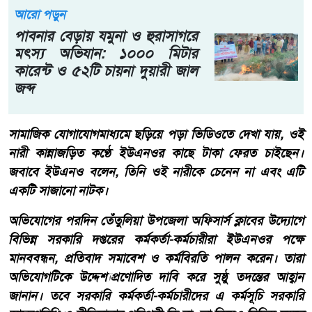
আরো পড়ুন
পাবনার বেড়ায় যমুনা ও হুরাসাগরে
মৎস্য অভিযান: ১০০০ মিটার
কারেন্ট ও ৫২টি চায়না দুয়ারী জাল
জব্দ
সামাজিক যোগাযোগমাধ্যমে ছড়িয়ে পড়া ভিডিওতে দেখা যায়, ওই
নারী কান্নাজড়িত কণ্ঠে ইউএনওর কাছে টাকা ফেরত চাইছেন।
জবাবে ইউএনও বলেন, তিনি ওই নারীকে চেনেন না এবং এটি
একটি সাজানো নাটক।
অভিযোগের পরদিন তেঁতুলিয়া উপজেলা অফিসার্স ক্লাবের উদ্যোগে
বিভিন্ন সরকারি দপ্তরের কর্মকর্তা-কর্মচারীরা ইউএনওর পক্ষে
মানববন্ধন, প্রতিবাদ সমাবেশ ও কর্মবিরতি পালন করেন। তারা
অভিযোগটিকে উদ্দেশ্যপ্রণোদিত দাবি করে সুষ্ঠু তদন্তের আহ্বান
জানান। তবে সরকারি কর্মকর্তা-কর্মচারীদের এ কর্মসূচি সরকারি