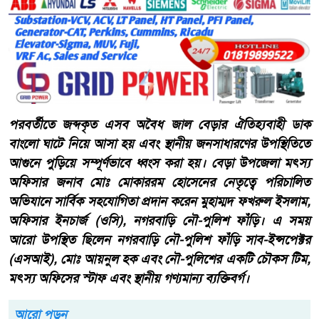
পরবর্তীতে জব্দকৃত এসব অবৈধ জাল বেড়ার ঐতিহ্যবাহী ডাক
বাংলো ঘাটে নিয়ে আসা হয় এবং স্থানীয় জনসাধারণের উপস্থিতিতে
আগুনে পুড়িয়ে সম্পূর্ণভাবে ধ্বংস করা হয়। বেড়া উপজেলা মৎস্য
অফিসার জনাব মোঃ মোকাররম হোসেনের নেতৃত্বে পরিচালিত
অভিযানে সার্বিক সহযোগিতা প্রদান করেন ​মুহাম্মদ ফখরুল ইসলাম,
অফিসার ইনচার্জ (ওসি), নগরবাড়ি নৌ-পুলিশ ফাঁড়ি। এ সময়
আরো উপস্থিত ছিলেন ​নগরবাড়ি নৌ-পুলিশ ফাঁড়ি সাব-ইন্সপেক্টর
(এসআই), মোঃ আয়নুল হক এবং নৌ-পুলিশের একটি চৌকস টিম,
মৎস্য অফিসের স্টাফ এবং স্থানীয় গণ্যমান্য ব্যক্তিবর্গ।
আরো পড়ুন