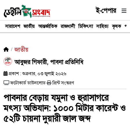
ই-পেপার
সারাদেশ
জাতীয়
আন্তর্জাতিক
রাজধানী
চিকিৎসা
সাহিত্য
কৃষক
পর
জাতীয়
​আবুজর গিফারী, পাবনা প্রতিনিধি
প্রকাশ : শুক্রবার, ০৩ জুলাই ২০২৬
ফটোকার্ড ডাউনলোড
প্রিন্ট সংস্করণ
পাবনার বেড়ায় যমুনা ও হুরাসাগরে
মৎস্য অভিযান: ১০০০ মিটার কারেন্ট ও
৫২টি চায়না দুয়ারী জাল জব্দ