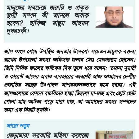
মানুষের সবচেয়ে জরুরি ও প্রকৃত
স্থায়ী সম্পদ কী জানলে অবাক
হবেন? হাফিজ মাছুম আহমদ
দুধরচকী।
​জাল ধ্বংস শেষে উপস্থিত জনতার উদ্দেশ্যে সচেতনতামূলক বক্তব্য
রাখেন উপজেলা মৎস্য অফিসার জনাব মোঃ মোকাররম হোসেন।
তিনি নিষিদ্ধ জালের ক্ষতিকর দিক তুলে ধরে বলেন: ​"চায়না দুয়ারী
ও কারেন্ট জালের অবাধ ব্যবহারের কারণেই আজ আমাদের দেশীয়
প্রজাতির মাছের উৎপাদন আশঙ্কাজনকভাবে কমে যাচ্ছে। এই
জালগুলোতে কোনো বাচবিচার ছাড়া ডিম্বালা মা-মাছ এবং ছোট ছোট
পোনা মাছ আটকা পড়ে মারা যায়, যা আমাদের মৎস্য সম্পদের
জন্য এক বিরাট হুমকি।
আরো পড়ুন
ভেড়ামারা সরকারি মহিলা কলেজে