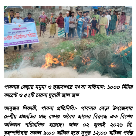
পাবনার বেড়ায় যমুনা ও হুরাসাগরে মৎস্য অভিযান: ১০০০ মিটার
কারেন্ট ও ৫২টি চায়না দুয়ারী জাল জব্দ
​আবুজর গিফারী, পাবনা প্রতিনিধি:- পাবনার বেড়া উপজেলায়
দেশীয় প্রজাতির মাছ রক্ষায় অবৈধ জালের বিরুদ্ধে এক বিশেষ
অভিযান পরিচালিত হয়েছে। আজ ০২ জুলাই ২০২৬ খ্রি.
বৃহস্পতিবার সকাল ৯:০০ ঘটিকা হতে দুপুর ১২:০০ ঘটিকা পর্যন্ত