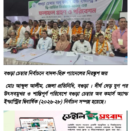
বগুড়া চেম্বার নির্বাচনে বাদল-হিরু প্যানেলের নিরঙ্কুশ জয়
মোঃ আব্দুল আলীম, জেলা প্রতিনিধি, বগুড়া । দীর্ঘ দেড় যুগ পর
উৎসবমুখর ও শান্তিপূর্ণ পরিবেশে বগুড়া চেম্বার অব কমার্স অ্যান্ড
ইন্ডাস্ট্রির দ্বিবার্ষিক (২০২৬-২৮) নির্বাচন সম্পন্ন হয়েছে।