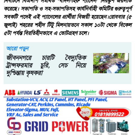
নির্বাচনে বিএনপি সমর্থিত ‘বাদল-হিরু প্যানেল’ নিরঙ্কুশ জয়লাভ
করেছে। সভাপতি ও সহ-সভাপতিসহ কার্যনির্বাহী কমিটির গুরুত্বপূর্ণ
সবকটি পদেই এই প্যানেলের প্রার্থীরা বিজয়ী হয়েছেন।রোববার (৫
জুলাই) শহরের শহীদ টিটু মিলনায়তনে সকাল ১০টা থেকে বিকেল
৫টা পর্যন্ত বিরতিহীনভাবে এ ভোটগ্রহণ চলে।
আরো পড়ুন
জীবননগরে চারটি বৈদ্যুতিক
ট্রান্সফরমার চুরি, সেচ নিয়ে
দুশ্চিন্তায় কৃষকরা