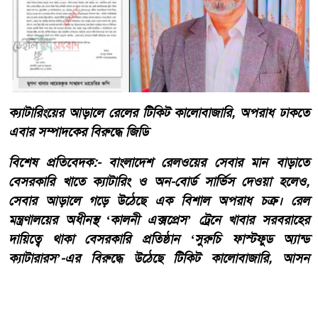
ক্যাটারিংয়ের আড়ালে রেলের টিকিট কালোবাজারি, অপরাধ ঢাকতে
এবার সম্পাদকের বিরুদ্ধে জিডি
​বিশেষ প্রতিবেদক:- ​বাংলাদেশ রেলওয়ের সেবার মান বাড়াতে
বেসরকারি খাতে ক্যাটারিং ও অন-বোর্ড সার্ভিস দেওয়া হলেও,
সেবার আড়ালে গড়ে উঠেছে এক বিশাল অপরাধ চক্র। রেল
মন্ত্রণালয়ের অধীনস্থ ‘কালনী এক্সপ্রেস’ ট্রেনে খাবার সরবরাহের
দায়িত্বে থাকা বেসরকারি প্রতিষ্ঠান ‘সুরুচি ফাস্টফুড অ্যান্ড
ক্যাটারারস’-এর বিরুদ্ধে উঠেছে টিকিট কালোবাজারি, আসন
বাণিজ্য ও চাঁদাবাজির গুরুতর অভিযোগ।
আরো পড়ুন