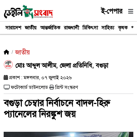
ই-পেপার
সারাদেশ
জাতীয়
আন্তর্জাতিক
রাজধানী
চিকিৎসা
সাহিত্য
কৃষক
পর
জাতীয়
মোঃ আব্দুল আলীম, জেলা প্রতিনিধি, বগুড়া
প্রকাশ : মঙ্গলবার, ০৭ জুলাই ২০২৬
ফটোকার্ড ডাউনলোড
প্রিন্ট সংস্করণ
বগুড়া চেম্বার নির্বাচনে বাদল-হিরু
প্যানেলের নিরঙ্কুশ জয়