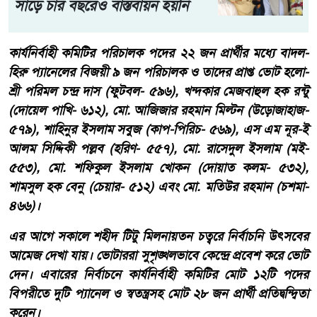
সাড়ে চার বছরেও বাস্তবায়ন হয়নি
কার্যনির্বাহী কমিটির পরিচালক পদের ২২ জন প্রার্থীর মধ্যে বাদল-
হিরু প্যানেলের বিজয়ী ৯ জন পরিচালক ও তাদের প্রাপ্ত ভোট হলো-
শ্রী পরিমল চন্দ্র দাস (ফুটবল- ৫৯৬), খন্দকার মেজবাহুল হক রন্টু
(দোয়েল পাখি- ৬১২), মো. আজিজার রহমান মিল্টন (উড়োজাহাজ-
৫৭৯), শাহিনুর ইসলাম সবুজ (কাপ-পিরিচ- ৫৬৯), এস এম নূর-ই
আলম সিদ্দিকী পল্লব (হরিণ- ৫৫৭), মো. রাসেদুল ইসলাম (মই-
৫৫৩), মো. শফিকুল ইসলাম খোকন (দোয়াত কলম- ৫৩২),
শামসুল হক বেনু (চেয়ার- ৫১২) এবং মো. মতিউর রহমান (চশমা-
৪৬৬)।
এর আগে সকালে শহীদ টিটু মিলনায়তন চত্বরে নির্বাচনি উৎসবের
আমেজ দেখা যায়। ভোটাররা সুশৃঙ্খলভাবে কেন্দ্রে প্রবেশ করে ভোট
দেন। এবারের নির্বাচনে কার্যনির্বাহী কমিটির মোট ১২টি পদের
বিপরীতে দুটি প্যানেল ও স্বতন্ত্রসহ মোট ২৮ জন প্রার্থী প্রতিদ্বন্দ্বিতা
করেন।