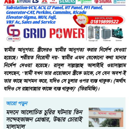
স্বামীর আনুগত্য. স্ত্রীদেরও স্বামীর আনুগত্য করার নির্দেশ দেওয়া
হয়েছে। শরীয়ত বিরোধী নয়- স্বামীর এমন যেকোনো কথা মানার
নির্দেশ দেওয়া হয়েছে। রাসূল সাল্লাল্লাহু আলাইহি ওয়াসাল্লাম
বলেছেন, ‘স্বামী যখন তার প্রয়োজনে স্ত্রীকে ডাকে, সে যেন অবশ্যই
তার কাছে আগমন করে, যদিও সে চুলার ওপর ব্যস্ত থাকুক। (অর্থাৎ
যদিও সে রান্নাবান্নার কাজে ব্যস্ত থাকুক)’ (তিরমিজি)।
আরো পড়ুন
মদনে আলোচিত চুরির ঘটনায় তিন
সন্দেহভাজন গ্রেপ্তার, উদ্ধার চোরাই
মালামাল