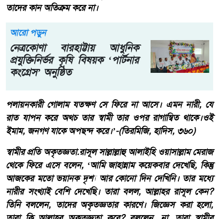
তাদের কান অতিক্রম করে না।
আরো পড়ুন
নেত্রকোণা বারহাট্টায় আধুনিক
প্রযুক্তিনির্ভর কৃষি বিষয়ক ‘পার্টনার
কংগ্রেস’ অনুষ্ঠিত
পলায়নকারী গোলাম যতক্ষণ সে ফিরে না আসে। এমন নারী, যে
রাত যাপন করে অথচ তার স্বামী তার ওপর রাগান্বিত থাকে।ওই
ইমাম, জনগণ যাকে অপছন্দ করে।’-(তিরমিজি, হাদিস, ৩৬০)
স্বামীর প্রতি অকৃতজ্ঞতা.রাসূল সাল্লাল্লাহু আলাইহি ওয়াসাল্লাম মেরাজ
থেকে ফিরে এসে বলেন, ‘আমি জাহান্নাম কয়েকবার দেখেছি, কিন্তু
আজকের মতো ভয়ানক দৃশ্য আর কোনো দিন দেখিনি। তার মধ্যে
নারীর সংখ্যাই বেশি দেখেছি। তারা বলল, আল্লাহর রাসূল কেন?
তিনি বললেন, তাদের অকৃতজ্ঞতার কারণে। জিজ্ঞেস করা হলো,
তারা কি আল্লাহর অকৃতজ্ঞতা করে? বললেন, না, তারা স্বামীর