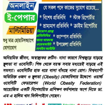
অনিয়মিত জীবন, অস্বাস্থ্যকর রুটিন- নানা কারণে বিশ্বজুড়ে বাড়ছে
স্থূলতা বা ওবেসিটি। শিশু থেকে বয়স্ক সবার মধ্যয়েই বাড়ছে এই
সমস্যা। ওবেসিটির হাত ধরে বাসা বাঁধছে নানা রোগ। বিশ্বব্যাপী
অতিরিক্ত ওজন ও স্থূলতা (Obesity) মোকাবিলার উদ্দেশ্যে ওয়ার্ল্ড
ওবেসিটি ফেডারেশন (World Obesity Federation)
আয়োজিত একটি বিশেষায়িত প্রশিক্ষণ কর্মশালায় অংশ নিতে ডা.
এম এ হালিম খান ফিলিপাইনে গেছেন।