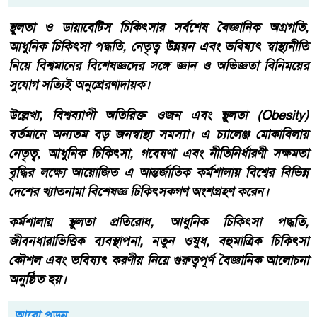
স্থূলতা ও ডায়াবেটিস চিকিৎসার সর্বশেষ বৈজ্ঞানিক অগ্রগতি,
আধুনিক চিকিৎসা পদ্ধতি, নেতৃত্ব উন্নয়ন এবং ভবিষ্যৎ স্বাস্থ্যনীতি
নিয়ে বিশ্বমানের বিশেষজ্ঞদের সঙ্গে জ্ঞান ও অভিজ্ঞতা বিনিময়ের
সুযোগ সত্যিই অনুপ্রেরণাদায়ক।
উল্লেখ্য, বিশ্বব্যাপী অতিরিক্ত ওজন এবং স্থুলতা (Obesity)
বর্তমানে অন্যতম বড় জনস্বাস্থ্য সমস্যা। এ চ্যালেঞ্জ মোকাবিলায়
নেতৃত্ব, আধুনিক চিকিৎসা, গবেষণা এবং নীতিনির্ধারণী সক্ষমতা
বৃদ্ধির লক্ষ্যে আয়োজিত এ আন্তর্জাতিক কর্মশালায় বিশ্বের বিভিন্ন
দেশের খ্যাতনামা বিশেষজ্ঞ চিকিৎসকগণ অংশগ্রহণ করেন।
কর্মশালায় স্থুলতা প্রতিরোধ, আধুনিক চিকিৎসা পদ্ধতি,
জীবনধারাভিত্তিক ব্যবস্থাপনা, নতুন ওষুধ, বহুমাত্রিক চিকিৎসা
কৌশল এবং ভবিষ্যৎ করণীয় নিয়ে গুরুত্বপূর্ণ বৈজ্ঞানিক আলোচনা
অনুষ্ঠিত হয়।
আরো পড়ুন