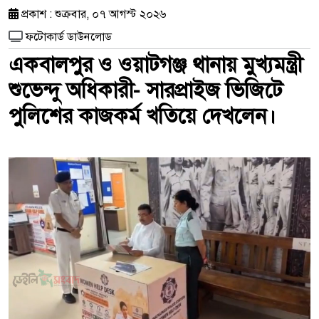
প্রকাশ : শুক্রবার, ০৭ আগস্ট ২০২৬
ফটোকার্ড ডাউনলোড
একবালপুর ও ওয়াটগঞ্জ থানায় মুখ্যমন্ত্রী
শুভেন্দু অধিকারী- সারপ্রাইজ ভিজিটে
পুলিশের কাজকর্ম খতিয়ে দেখলেন।