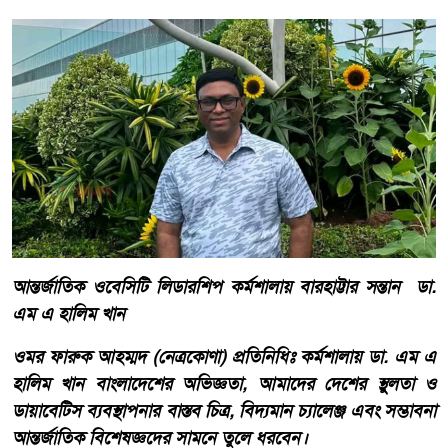
আন্তর্জাতিক ওবেসিটি লিডারশিপ কর্মশালায় বারহাট্টার সন্তান ডা.
এম এ হালিম খান
ওমর ফারুক আহম্মদ (নেত্রকোণা) প্রতিনিধিঃ কর্মশালায় ডা. এম এ
হালিম খান বাংলাদেশের অভিজ্ঞতা, আমাদের দেশের স্থুলতা ও
ডায়াবেটিস ব্যবস্থাপনার বাস্তব চিত্র, বিদ্যমান চ্যালেঞ্জ এবং সম্ভাবনা
আন্তর্জাতিক বিশেষজ্ঞদের সামনে তুলে ধরবেন।