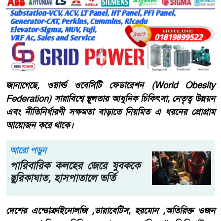
জানাগেছে, ওয়ার্ল্ড ওবেসিটি ফেডারেশন (World Obesity
Federation) সারাবিশ্বে স্থূলতার আধুনিক চিকিৎসা, নেতৃত্ব উন্নয়ন
এবং নীতিনির্ধারণী সক্ষমতা বাড়াতে নিয়মিত এ ধরনের প্রোগ্রাম
আয়োজন করে থাকে।
আরো পড়ুন
পারিবারিক কলহের জেরে যুবককে
ছুরিকাঘাত, হাসপাতালে ভর্তি
দেশের এন্ডোক্রাইনোলজি ,ডায়াবেটিস, হরমোন ,অতিরিক্ত ওজন