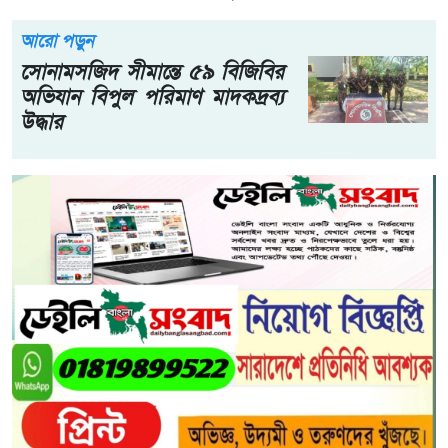
আরো পড়ুন
​সোনামসজিদ সীমান্তে ৫৯ বিজিবির
অভিযান বিপুল পরিমাণ মাদকদ্রব্য
উদ্ধার