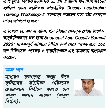
এবং স্থুলতা বিষয়ক চিকিৎসক ডা. এম এ হালিম খান ফিলিপাইনের
ম্যানিলা শহরে অনুষ্ঠিতব্য আন্তর্জাতিক Obesity Leadership
Training Workshop-এ অংশগ্রহণ করেছেন বলে তাঁর ফেসবুক
পেজে জানানো হয়েছে।
এ বিষয়ে ডা. এম এ হালিম খান নিজের ফেসবুক পেজে লিখেন-
আনুষ্ঠানিকভাবে শুরু হলো Southeast Asia Obesity Summit
2026। দক্ষিণ-পূর্ব এশিয়ার বিভিন্ন দেশ থেকে আগত প্রায় ৩০০
জন চিকিৎসক, গবেষক ও স্বাস্থ্যবিশেষজ্ঞ এই সম্মেলনে অংশগ্রহণ
করছেন।
আরো পড়ুন
সাধারণ জনগণের আস্থা নিয়ে
জুনিয়াদহ ইউনিয়ন পরিষদের
চেয়ারম্যান নির্বাচন করতে চান
আবুল কালাম আজাদ (আবুল
বিশ্বাস)।