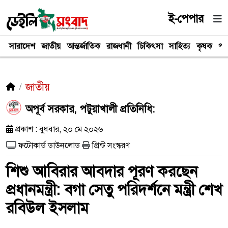
ই-পেপার
সারাদেশ
জাতীয়
আন্তর্জাতিক
রাজধানী
চিকিৎসা
সাহিত্য
কৃষক
পর
জাতীয়
অপূর্ব সরকার, পটুয়াখালী প্রতিনিধি:
প্রকাশ : বুধবার, ২০ মে ২০২৬
ফটোকার্ড ডাউনলোড
প্রিন্ট সংস্করণ
শিশু আবিরার আবদার পূরণ করছেন
প্রধানমন্ত্রী: বগা সেতু পরিদর্শনে মন্ত্রী শেখ
রবিউল ইসলাম