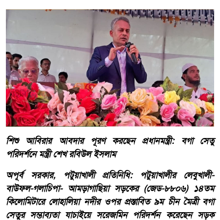
শিশু আবিরার আবদার পূরণ করছেন প্রধানমন্ত্রী: বগা সেতু
পরিদর্শনে মন্ত্রী শেখ রবিউল ইসলাম
অপূর্ব সরকার, পটুয়াখালী প্রতিনিধি: পটুয়াখালীর লেবুখালী-
বাউফল-গলাচিপা- আমড়াগাছিয়া সড়কের (জেড-৮৮০৬) ১৪তম
কিলোমিটারে লোহালিয়া নদীর ওপর প্রস্তাবিত ৯ম চীন মৈত্রী বগা
সেতুর সম্ভাব্যতা যাচাইয়ে সরেজমিন পরিদর্শন করেছেন সড়ক