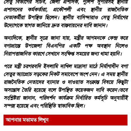
সেতু বিভাগের সচিব, জেলা প্রশাসক, পুলিশ সুপারসহ স্থানীয়
প্রশাসনের কর্মকর্তারা, প্রকৌশলী এবং স্থানীয় রাজনৈতিক
নেতাকর্মীরা উপস্থিত ছিলেন। স্থানীয় বাসিন্দারাও সেতু নির্মাণের
উদ্যোগকে স্বাগত জানিয়ে দ্রুত বাস্তবায়নের দাবি জানান।
অন্যদিকে, স্থানীয় সূত্রে জানা যায়, মন্ত্রীর আগমনকে কেন্দ্র করে
বগাপ্রান্তে উপজেলা বিএনপির একটি পক্ষ অবস্থান নিলেও
নিরাপত্তাজনিত কারণে সেখানে সংক্ষিপ্ত সময়ের জন্য থামা হয়নি।
পরে মন্ত্রী চরগরবদি ইসলামি দাখিল মাদ্রাসা মাঠে নির্মাণাধীন বগা
সেতুর অ্যাপ্রোচ সড়কের নিকট সমাবেশে অংশ নেন। এ সময় স্থানীয়
রাজনৈতিক নেতাদের ব্যানার ও দাওয়াত সংক্রান্ত বিষয়ে কিছুটা
অসন্তোষ তৈরি হয়েছে বলে উপস্থিত কয়েকজন দাবি করেন।তবে
সংশ্লিষ্টরা জানান, পরিদর্শন কার্যক্রম নির্ধারিত কর্মসূচি অনুযায়ীই
সম্পন্ন হয়েছে এবং পরিস্থিতি স্বাভাবিক ছিল।
আপনার মতামত লিখুন