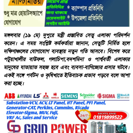
মঙ্গলবার (১৯ মে) দুপুরে মন্ত্রী প্রস্তাবিত সেতু এলাকা পরিদর্শন
করেন। এ সময় সংশ্লিষ্ট কর্মকর্তারা জানান, সেতুটি নির্মিত হলে
দক্ষিণাঞ্চলের যোগাযোগ ব্যবস্থায় নতুন গতি আসবে। বিশেষ করে
পটুয়াখালীর বাউফল, গলাচিপা,বদশমিনা ও পার্শ্ববর্তী এলাকার
মানুষের যাতায়াত সহজ হবে এবং ব্যবসা-বাণিজ্যের প্রসার ঘটবে।
একই সঙ্গে পর্যটন ও কৃষিখাতে ইতিবাচক প্রভাব পড়বে বলে আশা
করা হচ্ছে।