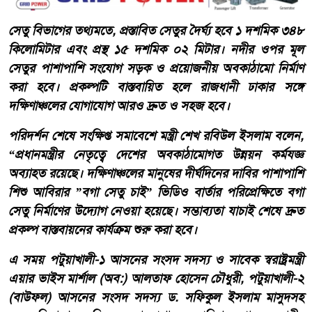
সেতু বিভাগের তথ্যমতে, প্রস্তাবিত সেতুর দৈর্ঘ্য হবে ১ দশমিক ৩৪৮
কিলোমিটার এবং প্রস্থ ১৫ দশমিক ০২ মিটার। নদীর ওপর মূল
সেতুর পাশাপাশি সংযোগ সড়ক ও প্রয়োজনীয় অবকাঠামো নির্মাণ
করা হবে। প্রকল্পটি বাস্তবায়িত হলে রাজধানী ঢাকার সঙ্গে
দক্ষিণাঞ্চলের যোগাযোগ আরও দ্রুত ও সহজ হবে।
পরিদর্শন শেষে সংক্ষিপ্ত সমাবেশে মন্ত্রী শেখ রবিউল ইসলাম বলেন,
“প্রধানমন্ত্রীর নেতৃত্বে দেশের অবকাঠামোগত উন্নয়ন কর্মযজ্ঞ
অব্যাহত রয়েছে। দক্ষিণাঞ্চলের মানুষের দীর্ঘদিনের দাবির পাশাপাশি
শিশু আবিরার ‌”বগা সেতু চাই” ভিডিও বার্তার পরিপ্রেক্ষিতে বগা
সেতু নির্মাণের উদ্যোগ নেওয়া হয়েছে। সম্ভাব্যতা যাচাই শেষে দ্রুত
প্রকল্প বাস্তবায়নের কার্যক্রম শুরু করা হবে।
এ সময় পটুয়াখালী-১ আসনের সংসদ সদস্য ও সাবেক স্বরাষ্ট্রমন্ত্রী
এয়ার ভাইস মার্শাল (অব:) আলতাফ হোসেন চৌধুরী, পটুয়াখালী-২
(বাউফল) আসনের সংসদ সদস্য ড. সফিকুল ইসলাম মাসুদসহ