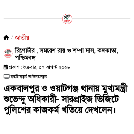
জাতীয়
রিপোর্টার , সমরেশ রায় ও শম্পা দাস, কলকাতা,
পশ্চিমবঙ্গ
প্রকাশ : শুক্রবার, ০৭ আগস্ট ২০২৬
ফটোকার্ড ডাউনলোড
একবালপুর ও ওয়াটগঞ্জ থানায় মুখ্যমন্ত্রী
শুভেন্দু অধিকারী- সারপ্রাইজ ভিজিটে
পুলিশের কাজকর্ম খতিয়ে দেখলেন।