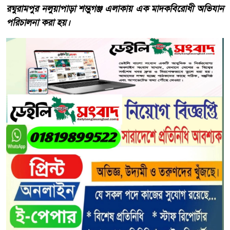
রঘুরামপুর নলুয়াপাড়া শম্ভুগঞ্জ এলাকায় এক মাদকবিরোধী অভিযান
পরিচালনা করা হয়।