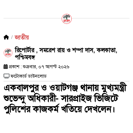
জাতীয়
রিপোর্টার , সমরেশ রায় ও শম্পা দাস, কলকাতা,
পশ্চিমবঙ্গ
প্রকাশ : শুক্রবার, ০৭ আগস্ট ২০২৬
ফটোকার্ড ডাউনলোড
একবালপুর ও ওয়াটগঞ্জ থানায় মুখ্যমন্ত্রী
শুভেন্দু অধিকারী- সারপ্রাইজ ভিজিটে
পুলিশের কাজকর্ম খতিয়ে দেখলেন।