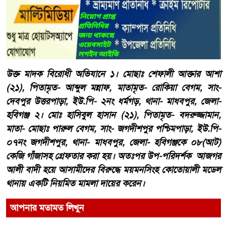
উক্ত মাদক বিরোধী অভিযানে ১। মোছাঃ শেফালী আক্তার আশা
(২১), পিতামৃত- আব্দুল মন্নাফ, মাতামৃত- রোকিয়া বেগম, সাং-
দেবপুর উত্তরপাড়া, ইউ.পি- ২নং ধর্মগড়, থানা- মাধবপুর, জেলা-
হবিগঞ্জ ২। মোঃ হাসিবুল হাসান (২১), পিতামৃত- বদরুজ্জামান,
মাতা- মোছাঃ পারুল বেগম, সাং- জগদীশপুর পশ্চিমপাড়া, ইউ.পি-
০৭নং জগদীশপুর, থানা- মাধবপুর, জেলা- হবিগঞ্জকে ০৮(আট)
কেজি গাঁজাসহ গ্রেফতার করা হয়। অতঃপর উপ-পরিদর্শক আজগর
আলী বাদী হয়ে আসামীদের বিরুদ্ধে ময়মনসিংহ কোতোয়ালী মডেল
থানায় একটি নিয়মিত মামলা দায়ের করেন।
আপনার মতামত লিখুন