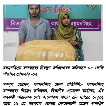
ময়মনসিংহে মাদকদ্রব্য নিয়ন্ত্রণ অধিদপ্তরের অভিযানে ০৮ কেজি
গাঁজাসহ গ্রেফতার -০২
মকবুল হোসেন, ময়মনসিংহ জেলা প্রতিনিধি:- ময়মনসিংহ
মাদকদ্রব্য নিয়ন্ত্রণ অধিদপ্তর, বিভাগীয় গোয়েন্দা কার্যালয়, এঁর
সহকারী পরিচালক মোঃ কাওসারুল হাসান রনি স্যারের নেতৃত্বে
আজ ১৯ মে মঙ্গলবার জেলার কোতোয়ালী মডেল থানাধীন