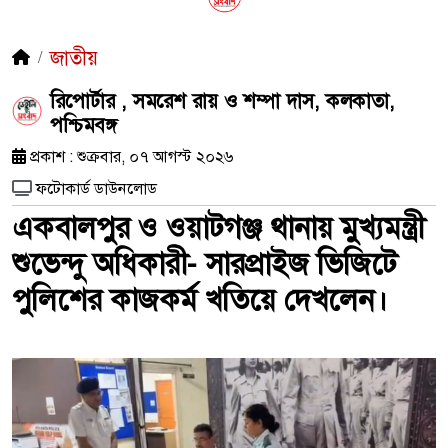
জাতীয়
রিপোর্টার , সমরেশ রায় ও শম্পা দাস, কলকাতা,
পশ্চিমবঙ্গ
প্রকাশ : শুক্রবার, ০৭ আগস্ট ২০২৬
ফটোকার্ড ডাউনলোড
একবালপুর ও ওয়াটগঞ্জ থানায় মুখ্যমন্ত্রী
শুভেন্দু অধিকারী- সারপ্রাইজ ভিজিটে
পুলিশের কাজকর্ম খতিয়ে দেখলেন।