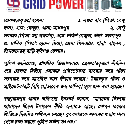
গ্রেফতারকৃতরা হলেন: ১. সঞ্জয় দাস (পিতা: সেতু
দাস), গ্রাম: বেজুরা, থানা: মাধবপুর ২. সেন্টু
সরকার (পিতা: মধু সরকার), গ্রাম: দক্ষিণ বেজুরা, থানা: মাধবপুর
৩. মানিক (পিতা: হারুন মিয়া), গ্রাম: খিলবামৈ, থানা: বাহুবল ,
তিনজনেরই বাড়ি হবিগঞ্জ জেলায়।
পুলিশ জানিয়েছে, প্রাথমিক জিজ্ঞাসাবাদে গ্রেফতারকৃতরা দীর্ঘদিন
ধরে জেলার বিভিন্ন এলাকায় প্রাইভেটকার ব্যবহার করে গাঁজা
সরবরাহ করে আসছিল বলে স্বীকার করেছে। উদ্ধারকৃত গাঁজা ও
প্রাইভেটকারটি বিধি মোতাবেক জব্দ তালিকা মূলে জব্দ করা হয়েছে।
বাঞ্ছারামপুর থানার অফিসার ইনচার্জ জানান, "মাদকের বিরুদ্ধে
আমাদের জিরো টলারেন্স নীতি অব্যাহত আছে। গোপন তথ্যের
ভিত্তিতে নিয়মিত অভিযান চলছে। যুবসমাজকে মাদকের ভয়াল থাবা
থেকে রক্ষা করতে পুলিশ সর্বদা তৎপর।"