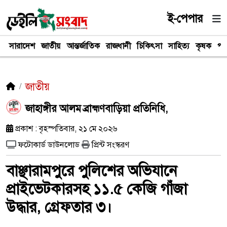
ই-পেপার
সারাদেশ
জাতীয়
আন্তর্জাতিক
রাজধানী
চিকিৎসা
সাহিত্য
কৃষক
পর
জাতীয়
জাহাঙ্গীর আলম ব্রাহ্মণবাড়িয়া প্রতিনিধি,
প্রকাশ : বৃহস্পতিবার, ২১ মে ২০২৬
ফটোকার্ড ডাউনলোড
প্রিন্ট সংস্করণ
বাঞ্ছারামপুরে পুলিশের অভিযানে
প্রাইভেটকারসহ ১১.৫ কেজি গাঁজা
উদ্ধার, গ্রেফতার ৩।