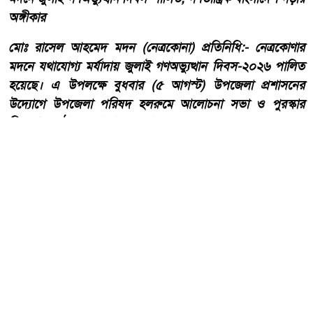
অঙ্গীকার
মোঃ রাসেল আহমেদ মদন (নেত্রকোনা) প্রতিনিধি:- নেত্রকোণার
মদনে যথাযোগ্য মর্যাদায় জুলাই গণঅভ্যুত্থান দিবস-২০২৬ পালিত
হয়েছে। এ উপলক্ষে বুধবার (৫ আগস্ট) উপজেলা প্রশাসনের
উদ্যোগে উপজেলা পরিষদ হলরুমে আলোচনা সভা ও পুরস্কার
বিতরণ অনুষ্ঠানের আয়োজন করা হয়।
আরো পড়ুন
হাওড়ার লিলুয়ায় মনসা কলোনিতে
অবৈধ মদ ও বিয়ার উদ্ধার আটক
টারজেন।