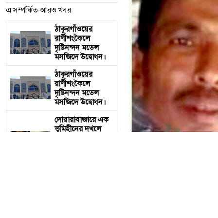
এ সম্পর্কিত আরও খবর
ঠাকূরগাঁওয়ের
রাণীশংকৈলে
দৃষ্টিনন্দন মডেল
মসজিদে উদ্বোধন।
ঠাকূরগাঁওয়ের
রাণীশংকৈলে
দৃষ্টিনন্দন মডেল
মসজিদে উদ্বোধন।
দোয়ারাবাজারে এক
ভূমিহীনের দখলে
থাকা সরকারী জায়গা
প্রভাবশালীচক্র
স্টাম্পের মাধ্যমে
জোরপূর্বক দখল
গলায় আঘাত,
এমসিতে ‘ইনজুরি’
নেই; জামিনের পর
দোয়ারাবাজারে এক ভূমিহীনের
বাদীকে হুমকির