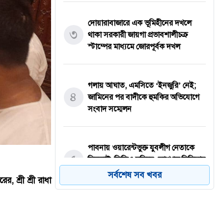
দোয়ারাবাজারে এক ভূমিহীনের দখলে
৩
থাকা সরকারী জায়গা প্রভাবশালীচক্র
স্টাম্পের মাধ্যমে জোরপূর্বক দখল
গলায় আঘাত, এমসিতে ‘ইনজুরি’ নেই;
৪
জামিনের পর বাদীকে হুমকির অভিযোগে
সংবাদ সম্মেলন
পাবনায় ওয়ারেন্টভুক্ত যুবলীগ নেতাকে
৫
ছিনতাই, ভিডিও ছড়িয়ে সোশ্যাল মিডিয়ায়
তোলপাড়
সর্বশেষ সব খবর
 শ্রী শ্রী রাধা
দোয়া ও মোনাজাতে 'দুতিয়াপুর প্রবাসী
৬