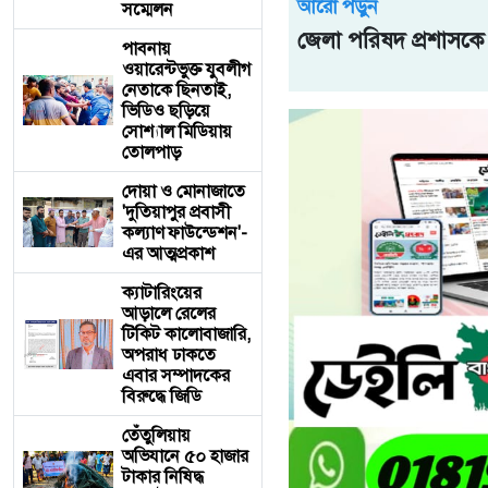
আরো পড়ুন
সম্মেলন
জেলা পরিষদ প্রশাসকে 
পাবনায়
ওয়ারেন্টভুক্ত যুবলীগ
নেতাকে ছিনতাই,
ভিডিও ছড়িয়ে
সোশ্যাল মিডিয়ায়
তোলপাড়
দোয়া ও মোনাজাতে
'দুতিয়াপুর প্রবাসী
কল্যাণ ফাউন্ডেশন'-
এর আত্মপ্রকাশ
ক্যাটারিংয়ের
আড়ালে রেলের
টিকিট কালোবাজারি,
অপরাধ ঢাকতে
এবার সম্পাদকের
বিরুদ্ধে জিডি
তেঁতুলিয়ায়
অভিযানে ৫০ হাজার
টাকার নিষিদ্ধ