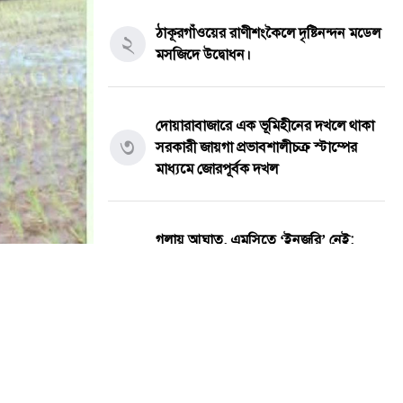
ঠাকূরগাঁওয়ের রাণীশংকৈলে দৃষ্টিনন্দন মডেল
২
মসজিদে উদ্বোধন।
দোয়ারাবাজারে এক ভূমিহীনের দখলে থাকা
৩
সরকারী জায়গা প্রভাবশালীচক্র স্টাম্পের
মাধ্যমে জোরপূর্বক দখল
গলায় আঘাত, এমসিতে ‘ইনজুরি’ নেই;
৪
জামিনের পর বাদীকে হুমকির অভিযোগে
সংবাদ সম্মেলন
পাবনায় ওয়ারেন্টভুক্ত যুবলীগ নেতাকে
৫
ছিনতাই, ভিডিও ছড়িয়ে সোশ্যাল মিডিয়ায়
র্বক দখল
তোলপাড়