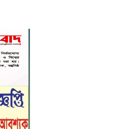
কল্যাণ ফাউন্ডেশন'-এর আত্মপ্রকাশ
ক্যাটারিংয়ের আড়ালে রেলের টিকিট
৭
কালোবাজারি, অপরাধ ঢাকতে এবার
সম্পাদকের বিরুদ্ধে জিডি
তেঁতুলিয়ায় অভিযানে ৫০ হাজার টাকার
৮
নিষিদ্ধ কারেন্ট জাল জব্দ, আগুনে ধ্বংস
একবালপুর ও ওয়াটগঞ্জ থানায় মুখ্যমন্ত্রী
৯
শুভেন্দু অধিকারী- সারপ্রাইজ ভিজিটে
পুলিশের কাজকর্ম খতিয়ে দেখলেন।
বাংলাদেশ টেলিভিশনের (বিটিভি)