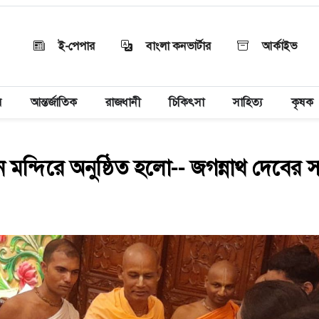
ই-পেপার
বাংলা কনভার্টার
আর্কাইভ
য়
আন্তর্জাতিক
রাজধানী
চিকিৎসা
সাহিত্য
কৃষক
ন্দিরে অনুষ্ঠিত হলো-- জগন্নাথ দেবের স