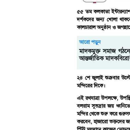
৫৫ তম কলকাতা ইন্টারন্যাশন
দর্শকদের জন্য খোলা থাকবে 
কালচারাল অনুষ্ঠান ও জগন্ন
আরো পড়ুন
মাদকমুক্ত সমাজ গঠনের
আন্তর্জাতিক মাদকবির
২৪ শে জুলাই শুক্রবার উল্টো
মন্দিরের দিকে।
এই রথযাত্রা উপলক্ষে, উপস্থ
বলরাম সুভদ্রার জয় ধ্বন
মন্দির থেকে শুরু করে গুরুসদ
করবেন, হাজারো ভক্তদের জয
স্টিট ময়দানে কাজের তোড়