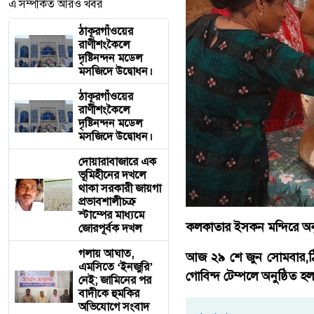
এ সম্পর্কিত আরও খবর
ঠাকূরগাঁওয়ের
রাণীশংকৈলে
দৃষ্টিনন্দন মডেল
মসজিদে উদ্বোধন।
ঠাকূরগাঁওয়ের
রাণীশংকৈলে
দৃষ্টিনন্দন মডেল
মসজিদে উদ্বোধন।
দোয়ারাবাজারে এক
ভূমিহীনের দখলে
থাকা সরকারী জায়গা
প্রভাবশালীচক্র
স্টাম্পের মাধ্যমে
কলকাতার ইসকন মন্দিরে অনুষ
জোরপূর্বক দখল
গলায় আঘাত,
আজ ২৯ শে জুন সোমবার,ঠিক ব
এমসিতে ‘ইনজুরি’
গোবিন্দ টেম্পলে অনুষ্ঠিত হল
নেই; জামিনের পর
বাদীকে হুমকির
অভিযোগে সংবাদ