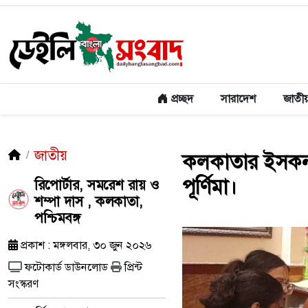
প্রচ্ছদ
সারাদেশ
জাতী
জাতীয়
কলকাতার ইসকন ম
পূর্ণিমা।
রিপোর্টার, সমরেশ রায় ও
শম্পা দাস , কলকাতা,
পশ্চিমবঙ্গ
প্রকাশ : মঙ্গলবার, ৩০ জুন ২০২৬
ফটোকার্ড ডাউনলোড
প্রিন্ট
সংস্করণ