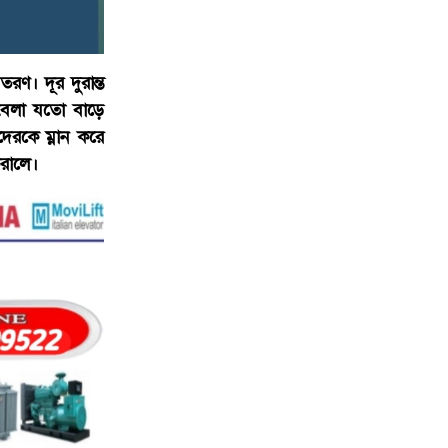
রণ। দূর দুরান্ত
বেলা যতো বাড়ে
েরকে ম্নান করে
করালে।