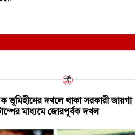
ক ভূমিহীনের দখলে থাকা সরকারী জায়গা
্টাম্পের মাধ্যমে জোরপূর্বক দখল