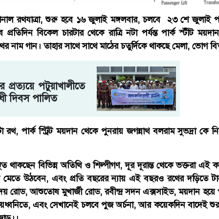
াল রথযাত্রা, শুরু হবে ১৬ জুলাই মঙ্গলবার, চলবে ২৩ শে জুলাই পর্
প্রতিদিন বিকেল চারটার থেকে রাত্রি নটা পর্যন্ত পার্ক স্টীট ময়দান
াথের নাম গান। তাহার সাথে সাথে মাঠের চতুর্দিকে থাকছে মেলা, ভোগ 
 প্রত্যয়ে পটুয়াখালীতে
োধী দিবস পালিত
 রথ, পার্ক স্ট্রিট ময়দান থেকে পুনরায় জগন্নাথ বলরাম সুভদ্রা কে ন
িত থাকছেন বিভিন্ন অতিথি ও শিল্পীগণ, দূর দূরান্ত থেকে ভক্তরা এই ক
িতে মেতে উঠবেন, এবং প্রতি বছরের ন্যায় এই বছরও রথের দড়িতে 
য় রোড, আশুতোষ মুখার্জী রোড, রবীন্দ্র সদন এক্সসাইড, ময়দান হয়ে পার্
়ধ্বনিতে, এবং সেখানেই চলবে পুজ অর্চনা, আর কয়েকদিন বাদেই শুর
জোড়।।