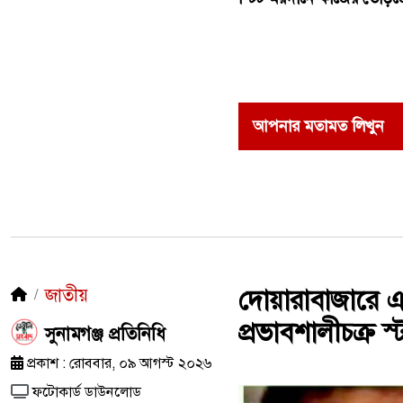
আপনার মতামত লিখুন
জাতীয়
দোয়ারাবাজারে এ
প্রভাবশালীচক্র স
সুনামগঞ্জ প্রতিনিধি
প্রকাশ : রোববার, ০৯ আগস্ট ২০২৬
ফটোকার্ড ডাউনলোড