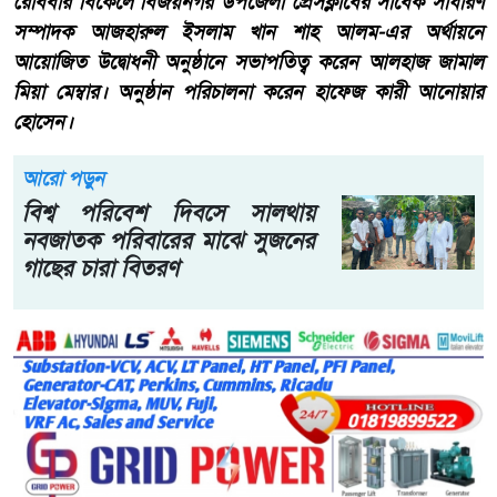
রোববার বিকেলে বিজয়নগর উপজেলা প্রেসক্লাবের সাবেক সাধারণ
সম্পাদক আজহারুল ইসলাম খান শাহ আলম-এর অর্থায়নে
আয়োজিত উদ্বোধনী অনুষ্ঠানে সভাপতিত্ব করেন আলহাজ জামাল
মিয়া মেম্বার। অনুষ্ঠান পরিচালনা করেন হাফেজ কারী আনোয়ার
হোসেন।
আরো পড়ুন
বিশ্ব পরিবেশ দিবসে সালথায়
নবজাতক পরিবারের মাঝে সুজনের
গাছের চারা বিতরণ