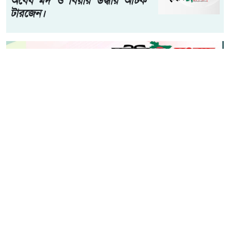
মোঃ রাসেল আহমেদ মদন (নেত্রকোনা) প্রতিনিধি:- নেত্রকোণার
মদনে যথাযোগ্য মর্যাদায় জুলাই গণঅভ্যুত্থান দিবস-২০২৬ পালিত
হয়েছে। এ উপলক্ষে বুধবার (৫ আগস্ট) উপজেলা প্রশাসনের
উদ্যোগে উপজেলা পরিষদ হলরুমে আলোচনা সভা ও পুরস্কার
বিতরণ অনুষ্ঠানের আয়োজন করা হয়।
আরো পড়ুন
হাওড়ার লিলুয়ায় মনসা কলোনিতে
অবৈধ মদ ও বিয়ার উদ্ধার আটক
টারজেন।