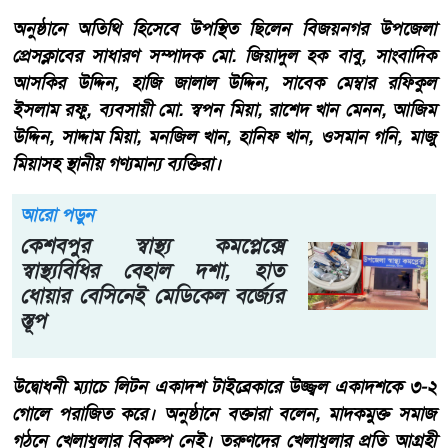
অনুষ্ঠানে অতিথি হিসেবে উপস্থিত ছিলেন বিজয়নগর উপজেলা
প্রেসক্লাবের সাধারণ সম্পাদক মো. জিয়াদুল হক বাবু, সাংবাদিক
আসকির উদ্দিন, হাজি জালাল উদ্দিন, সাবেক মেম্বার রফিকুল
ইসলাম রফু, ব্যবসায়ী মো. স্বপন মিয়া, রাশেদ খান মেনন, আজিম
উদ্দিন, সাদ্দাম মিয়া, মনজিল খান, হানিফ খান, ওসমান গনি, মাজু
মিয়াসহ স্থানীয় গণ্যমান্য ব্যক্তিরা।
আরো পড়ুন
কেশবপুর স্বাস্থ্য কমপ্লেক্সে
স্বাস্থ্যবিধির বেহাল দশা, হাত
ধোয়ার বেসিনেই মেডিকেল বর্জ্যের
স্তূপ
উদ্বোধনী ম্যাচে লিটন একাদশ টাইব্রেকারে উজ্জ্বল একাদশকে ৩-২
গোলে পরাজিত করে। অনুষ্ঠানে বক্তারা বলেন, মাদকমুক্ত সমাজ
গঠনে খেলাধুলার বিকল্প নেই। তরুণদের খেলাধুলার প্রতি আগ্রহী