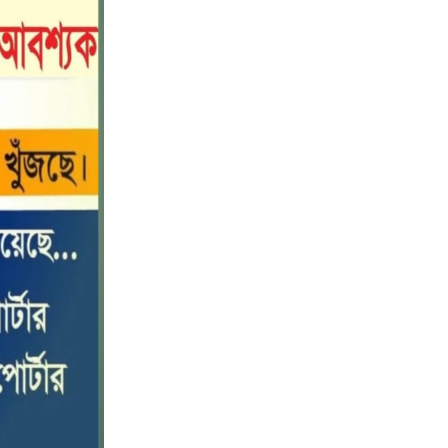
বড় ভাইকে ফাঁসাতে মাকে জবাই, সাড়ে ৪
১০
বছর পর গ্রেপ্তার বোন।