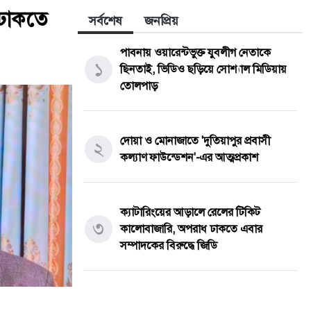
 ঢাকতে
সর্বশেষ
জনপ্রিয়
পাবনায় ওয়ারেন্টভুক্ত যুবলীগ নেতাকে
১
ছিনতাই, ভিডিও ছড়িয়ে সোশ্যাল মিডিয়ায়
তোলপাড়
দোয়া ও মোনাজাতে 'দুতিয়াপুর প্রবাসী
২
কল্যাণ ফাউন্ডেশন'-এর আত্মপ্রকাশ
ক্যাটারিংয়ের আড়ালে রেলের টিকিট
৩
কালোবাজারি, অপরাধ ঢাকতে এবার
সম্পাদকের বিরুদ্ধে জিডি
তেঁতুলিয়ায় অভিযানে ৫০ হাজার টাকার
৪