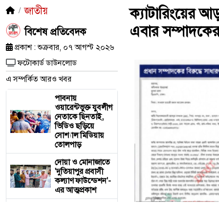
জাতীয়
ক্যাটারিংয়ের আ
এবার সম্পাদকের 
​বিশেষ প্রতিবেদক
প্রকাশ : শুক্রবার, ০৭ আগস্ট ২০২৬
ফটোকার্ড ডাউনলোড
এ সম্পর্কিত আরও খবর
পাবনায়
ওয়ারেন্টভুক্ত যুবলীগ
নেতাকে ছিনতাই,
ভিডিও ছড়িয়ে
সোশ্যাল মিডিয়ায়
তোলপাড়
দোয়া ও মোনাজাতে
'দুতিয়াপুর প্রবাসী
কল্যাণ ফাউন্ডেশন'-
এর আত্মপ্রকাশ
ক্যাটারিংয়ের
আড়ালে রেলের