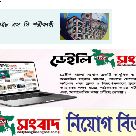
,
চ এস সি পরীক্ষার্থী