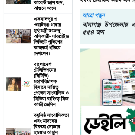
সদস্য রেজাউল করিম বাদশা
কারেন্ট জাল জব্দ,
আগুনে ধ্বংস
আরো পড়ুন
একবালপুর ও
বালাগঞ্জ উপজেলায় এই
ওয়াটগঞ্জ থানায়
মুখ্যমন্ত্রী শুভেন্দু
৫৫৪ জন
অধিকারী- সারপ্রাইজ
ভিজিটে পুলিশের
কাজকর্ম খতিয়ে
দেখলেন।
বাংলাদেশ
টেলিভিশনের
(বিটিভি)
মহাপরিচালক
হিসাবে দায়িত্ব
পেলেন সাংবাদিক ও
মিডিয়া ব্যক্তিত্ব মিজ
কাজী জেসিন
বস্তুনিষ্ঠ সাংবাদিকতা
এবং মাদকের
বিরুদ্ধে সোচ্চার
হওয়ার আহ্বান