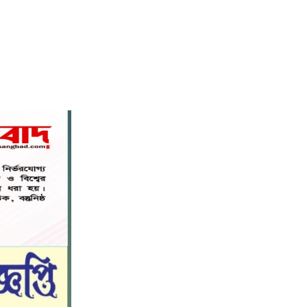
মহাপরিচালক হিসাবে দায়িত্ব পেলেন
৬
সাংবাদিক ও মিডিয়া ব্যক্তিত্ব মিজ কাজী
জেসিন
বস্তুনিষ্ঠ সাংবাদিকতা এবং মাদকের
বিরুদ্ধে সোচ্চার হওয়ার আহ্বান
৭
জানিয়েছেন অধ্যাপক ডা: এস এম রফিকুল
ইসলাম বাচ্চু।
নড়াইলে বিদ্যালয়ের প্রবেশমুখের বেহাল
৮
সড়ক, মানববন্ধনে সংস্কারের দাবি
সরিষাবাড়ীতে প্যানেল চেয়ারম্যান হিসাবে
৯
মোবারক হোসেনের দায়িত্ব গ্রহণ