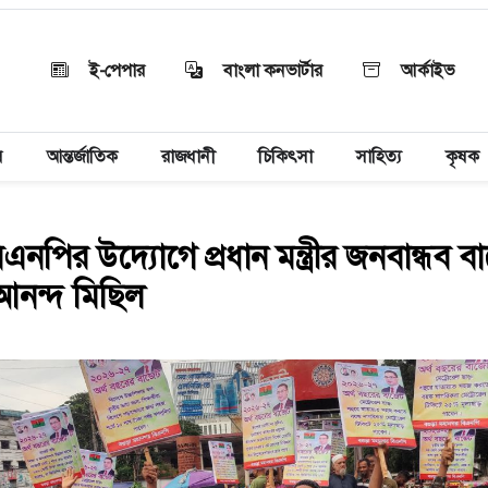
ই-পেপার
বাংলা কনভার্টার
আর্কাইভ
য়
আন্তর্জাতিক
রাজধানী
চিকিৎসা
সাহিত্য
কৃষক
এনপির উদ্যোগে প্রধান মন্ত্রীর জনবান্ধব 
 আনন্দ মিছিল