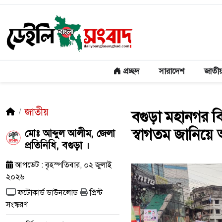
প্রচ্ছদ
সারাদেশ
জাতী
জাতীয়
বগুড়া মহানগর বি
স্বাগতম জানিয়ে
মোঃ আব্দুল আলীম, জেলা
প্রতিনিধি, বগুড়া ।
আপডেট : বৃহস্পতিবার, ০২ জুলাই
২০২৬
ফটোকার্ড ডাউনলোড
প্রিন্ট
সংস্করণ