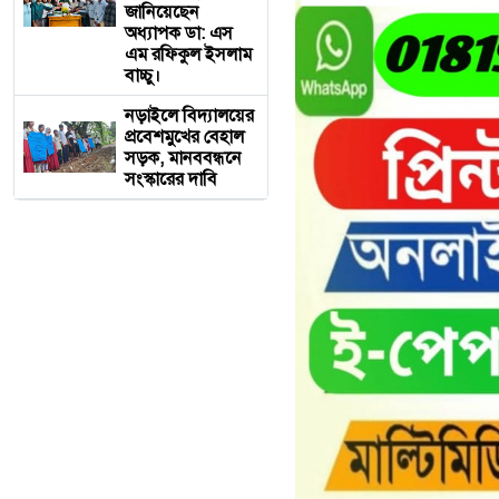
জানিয়েছেন
অধ্যাপক ডা: এস
এম রফিকুল ইসলাম
বাচ্চু।
নড়াইলে বিদ্যালয়ের
প্রবেশমুখের বেহাল
সড়ক, মানববন্ধনে
সংস্কারের দাবি