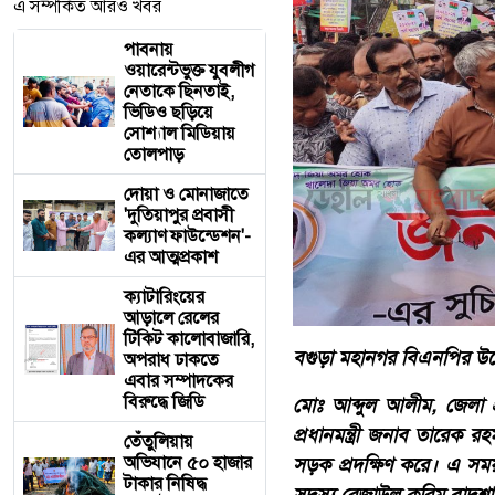
এ সম্পর্কিত আরও খবর
পাবনায়
ওয়ারেন্টভুক্ত যুবলীগ
নেতাকে ছিনতাই,
ভিডিও ছড়িয়ে
সোশ্যাল মিডিয়ায়
তোলপাড়
দোয়া ও মোনাজাতে
'দুতিয়াপুর প্রবাসী
কল্যাণ ফাউন্ডেশন'-
এর আত্মপ্রকাশ
ক্যাটারিংয়ের
আড়ালে রেলের
টিকিট কালোবাজারি,
বগুড়া মহানগর বিএনপির উদ্যো
অপরাধ ঢাকতে
এবার সম্পাদকের
বিরুদ্ধে জিডি
মোঃ আব্দুল আলীম, জেলা প্
প্রধানমন্ত্রী জনাব তারেক র
তেঁতুলিয়ায়
অভিযানে ৫০ হাজার
সড়ক প্রদক্ষিণ করে। এ স
টাকার নিষিদ্ধ