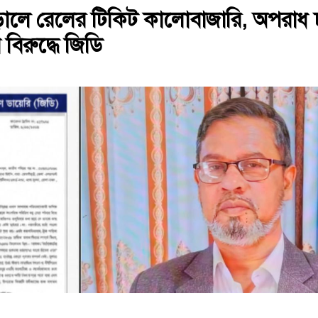
ড়ালে রেলের টিকিট কালোবাজারি, অপরাধ
বিরুদ্ধে জিডি