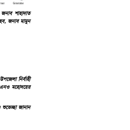
ো জনাব শাহাদাত
েব, জনাব মামুন
পজেলা নির্বাহী
 ইউএনও মহোদয়ের
শুভেচ্ছা জানান