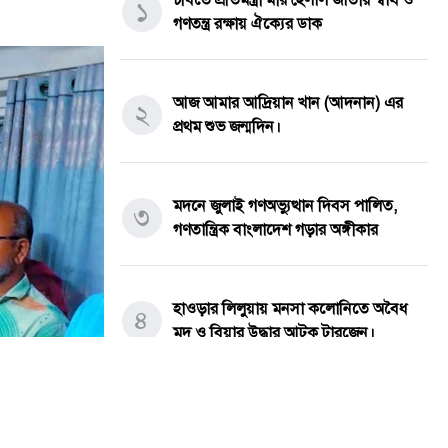
১
গণতন্ত্র রক্ষায় ঐক্যের ডাক
আজ আমার আদ্রিয়ান খান (আদনান) এর
২
প্রথম শুভ জন্মদিন।
মদনে জুলাই গণঅভ্যুত্থান দিবস পালিত,
৩
গণতান্ত্রিক বাংলাদেশ গড়ার অঙ্গীকার
হাওড়ার লিলুয়ায় মনসা কলোনিতে অবৈধ
৪
মদ ও বিয়ার উদ্ধার আটক টারজেন।
পীরগাছায় চলাচলের পথ বন্ধ: অবরুদ্ধ
৫
পরিবারের পাশে প্রশাসনের হস্তক্ষেপের দাবি