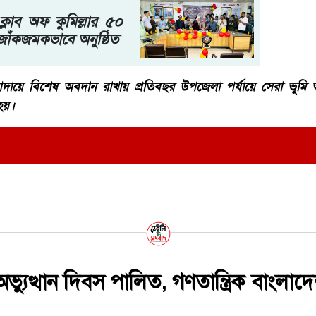
ট ক্লাব অফ কুমিল্লার ৫০
ষর" জাঁকজমকভাবে অনুষ্ঠিত
ব আদায়ে বিশেষ অবদান রাখায় প্রতিবছর উপজেলা পর্যায়ে সেরা ভূম
হয়।
্যুত্থান দিবস পালিত, গণতান্ত্রিক বাংলাদ