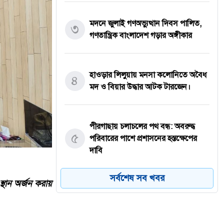
মদনে জুলাই গণঅভ্যুত্থান দিবস পালিত,
৩
গণতান্ত্রিক বাংলাদেশ গড়ার অঙ্গীকার
হাওড়ার লিলুয়ায় মনসা কলোনিতে অবৈধ
৪
মদ ও বিয়ার উদ্ধার আটক টারজেন।
পীরগাছায় চলাচলের পথ বন্ধ: অবরুদ্ধ
৫
পরিবারের পাশে প্রশাসনের হস্তক্ষেপের
দাবি
সর্বশেষ সব খবর
্থান অর্জন করায়
যশোরের কেশবপুরে যথাযোগ্য মর্যাদায়
৬
পালিত হয়েছে ‘জুলাই গণঅভ্যুত্থান
দিবস-২০২৬’