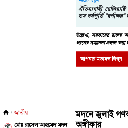
আরো পড়ুন
ঐতিহ্যবাহী রোটার‍্যাক্
তম বর্ষপুর্তি "স্বর্ণাক্
উল্লেখ্য, সরকারের রাজস্
ধরনের সম্মাননা প্রদান করা 
আপনার মতামত লিখুন
জাতীয়
মদনে জুলাই গণঅভ
অঙ্গীকার
মোঃ রাসেল আহমেদ মদন