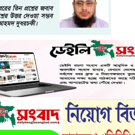
র তিন প্রশ্নের জবাব
নের উত্তর দেওয়া সম্ভব
 আহমদ দুধরচকী।