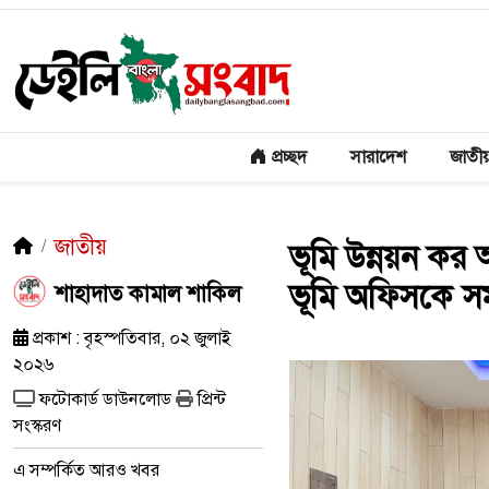
প্রচ্ছদ
সারাদেশ
জাতী
জাতীয়
ভূমি উন্নয়ন কর
ভূমি অফিসকে সম্
শাহাদাত কামাল শাকিল
প্রকাশ : বৃহস্পতিবার, ০২ জুলাই
২০২৬
ফটোকার্ড ডাউনলোড
প্রিন্ট
সংস্করণ
এ সম্পর্কিত আরও খবর