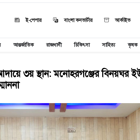
ই-পেপার
বাংলা কনভার্টার
আর্কাইভ
য়
আন্তর্জাতিক
রাজধানী
চিকিৎসা
সাহিত্য
কৃষক
 আদায়ে ৩য় স্থান: মনোহরগঞ্জের বিনয়ঘর 
মাননা