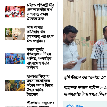
চবিতে প্রতিমন্ত্রী মীর
হেলাল জাতীয় স্বার্থ
ও গণতন্ত্র রক্ষায়
ঐক্যের ডাক
আজ আমার
আদ্রিয়ান খান
(আদনান) এর প্রথম
শুভ জন্মদিন।
মদনে জুলাই
গণঅভ্যুত্থান দিবস
পালিত, গণতান্ত্রিক
বাংলাদেশ গড়ার
অঙ্গীকার
হাওড়ার লিলুয়ায়
ভূমি উন্নয়ন কর আদায়ে ৩য় 
মনসা কলোনিতে
অবৈধ মদ ও বিয়ার
শাহাদাত কামাল শাকিল :- ২০২
উদ্ধার আটক
মনোহরগঞ্জ উপজেলার বিনয়ঘর
টারজেন।
পীরগাছায় চলাচলের
আরো পড়ুন