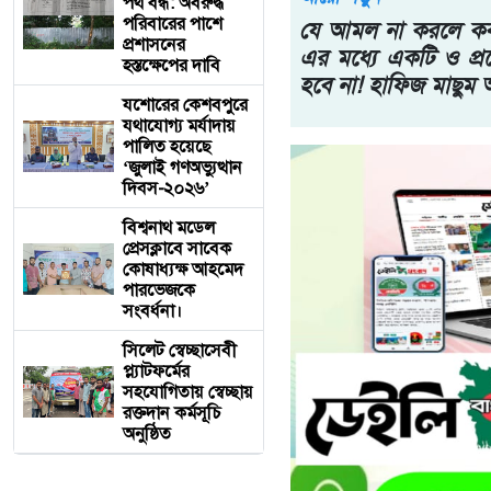
পথ বন্ধ: অবরুদ্ধ
পরিবারের পাশে
যে আমল না করলে কবরে
প্রশাসনের
এর মধ্যে একটি ও প্রশ্
হস্তক্ষেপের দাবি
হবে না! হাফিজ মাছুম
যশোরের কেশবপুরে
যথাযোগ্য মর্যাদায়
পালিত হয়েছে
‘জুলাই গণঅভ্যুত্থান
দিবস-২০২৬’
বিশ্বনাথ মডেল
প্রেসক্লাবে সাবেক
কোষাধ্যক্ষ আহমেদ
পারভেজকে
সংবর্ধনা।
সিলেট স্বেচ্ছাসেবী
প্ল্যাটফর্মের
সহযোগিতায় স্বেচ্ছায়
রক্তদান কর্মসূচি
অনুষ্ঠিত