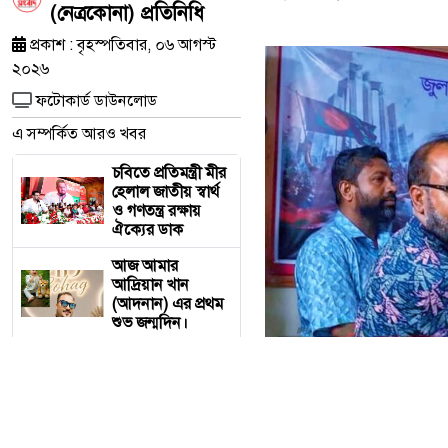
(নেত্রকোনা) প্রতিনিধি
প্রকাশ : বৃহস্পতিবার, ০৬ আগস্ট
২০২৬
ফটোকার্ড ডাউনলোড
এ সম্পর্কিত আরও খবর
চবিতে প্রতিমন্ত্রী মীর
হেলাল জাতীয় স্বার্থ
ও গণতন্ত্র রক্ষায়
ঐক্যের ডাক
আজ আমার
আদ্রিয়ান খান
(আদনান) এর প্রথম
শুভ জন্মদিন।
মদনে জুলাই
গণঅভ্যুত্থান দিবস
পালিত, গণতান্ত্রিক
বাংলাদেশ গড়ার
অঙ্গীকার