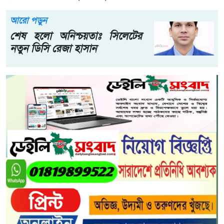
আরো পড়ুন
শেষ হলো অনিশ্চয়তাঃ সিলেটের
নতুন ডিসি রেজা হাসান