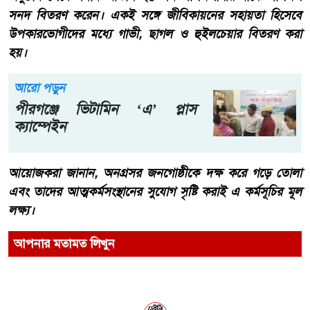
সনদ বিতরণ করেন। একই সঙ্গে জীবিকায়নের সহায়তা হিসেবে
উপকারভোগীদের মধ্যে গাভী, ছাগল ও হুইলচেয়ার বিতরণ করা
হয়।
আরো পড়ুন
পীরগঞ্জে ভিটামিন ‘এ’ প্লাস
ক্যাম্পেইন
আয়োজকরা জানান, অনগ্রসর জনগোষ্ঠীকে দক্ষ করে গড়ে তোলা
এবং তাদের আত্মকর্মসংস্থানের সুযোগ সৃষ্টি করাই এ কর্মসূচির মূল
লক্ষ্য।
আপনার মতামত লিখুন