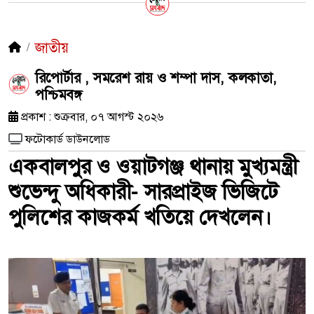
জাতীয়
রিপোর্টার , সমরেশ রায় ও শম্পা দাস, কলকাতা,
পশ্চিমবঙ্গ
প্রকাশ : শুক্রবার, ০৭ আগস্ট ২০২৬
ফটোকার্ড ডাউনলোড
একবালপুর ও ওয়াটগঞ্জ থানায় মুখ্যমন্ত্রী
শুভেন্দু অধিকারী- সারপ্রাইজ ভিজিটে
পুলিশের কাজকর্ম খতিয়ে দেখলেন।