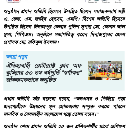
অনুষ্ঠানে প্রধান অতিথি হিসেবে উপস্থিত ছিলেন সমাজকল্যাণ মন্ত্রী
এ. জেড. এম. জাহিদ হোসেন, এমপি। বিশেষ অতিথি হিসেবে
উপস্থিত ছিলেন দিনাজপুর জেলার পুলিশ সুপার মো. জেদান আল
মুসা, পিপিএম। অনুষ্ঠানে সভাপতিত্ব করেন দিনাজপুরের জেলা
প্রশাসক মো. রফিকুল ইসলাম।
আরো পড়ুন
ঐতিহ্যবাহী রোটার‍্যাক্ট ক্লাব অফ
কুমিল্লার ৫০ তম বর্ষপুর্তি "স্বর্ণাক্ষর"
জাঁকজমকভাবে অনুষ্ঠিত
প্রধান অতিথি তাঁর বক্তব্যে বলেন, “অনগ্রসর ও পিছিয়ে পড়া
জনগোষ্ঠীকে উন্নয়নের মূল স্রোতধারায় সম্পৃক্ত করতে পারলে
মানবিক ও বৈষম্যহীন বাংলাদেশ গড়ে তোলা সম্ভব।”
অনুষ্ঠান শেষে প্রধান অতিথি ২৫ জন প্রশিক্ষণার্থীর মাঝে প্রশিক্ষণ