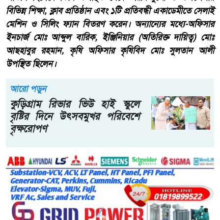
বিভিন্ন শিক্ষা, ক্লাব প্রতিষ্ঠান এবং ১টি প্রতিবন্ধী একাডেমীতে সেলাই
মেশিন ও সিলিং ফ্যান বিতরণ করেন। অন্যান্যের মধ্যে-অফিসার
ইনচার্জ মোঃ আব্দুল বারিক, ইঞ্জিনিয়ার (অতিরিক্ত দায়িত্ব) মোঃ
আছহাবুর রহমান, কৃষি অফিসার কৃষিবিদ মোঃ সুলতান আলী
উপস্থিত ছিলেন।
আরো পড়ুন
কুড়িগ্রাম রিভার ভিউ হাই স্কুলে
বৃষ্টির দিনে উৎসবমুখর পরিবেশে
বৃক্ষরোপণ