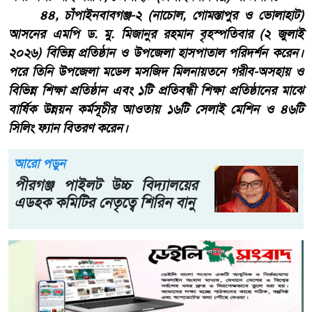
৪৪, চাঁপাইনবাবগঞ্জ-২ (নাচোল, গোমস্তাপুর ও ভোলাহাট)
আসনের এমপি ড. মু. মিজানুর রহমান বৃহস্পতিবার (২ জুলাই
২০২৬) বিভিন্ন প্রতিষ্ঠান ও উপজেলা হাসপাতাল পরিদর্শন করেন।
পরে তিনি উপজেলা মডেল মসজিদ মিলনায়তনে গরীব-অসহায় ও
বিভিন্ন শিক্ষা প্রতিষ্ঠান এবং ১টি প্রতিবন্ধী শিক্ষা প্রতিষ্ঠানের মাঝে
বার্ষিক উন্নয়ন কর্মসূচীর আওতায় ১৬টি সেলাই মেশিন ও ৪৬টি
সিলিং ফ্যান বিতরণ করেন।
আরো পড়ুন
পীরগঞ্জ পাইলট উচ্চ বিদ্যালয়ের
এডহক কমিটির নেতৃত্বে শিরিন বানু