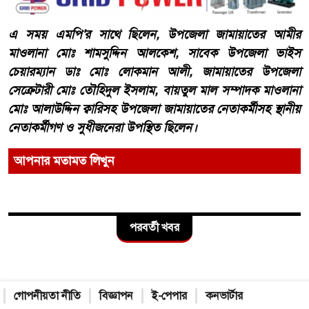
এ সময় এমপি'র সাথে ছিলেন, উপজেলা জামায়াতের আমীর
মাওলানা মোঃ শামসুদ্দিন আলকেশ, সাবেক উপজেলা ভাইস
চেয়ারম্যান ডাঃ মোঃ লোকমান আলী, জামায়াতের উপজেলা
সেক্রেটারী মোঃ তৌহিদুল ইসলাম, বায়তুল মাল সম্পাদক মাওলানা
মোঃ আলাউদ্দিন ক্বারিসহ উপজেলা জামায়াতের নেতাকর্মীসহ স্থানীয়
নেতাকর্মীগণ ও সুধীজনেরা উপস্থিত ছিলেন।
আপনার মতামত লিখুন
পরবর্তী খবর
গোপনীয়তা নীতি
বিজ্ঞাপন
ই-পেপার
কনভার্টার