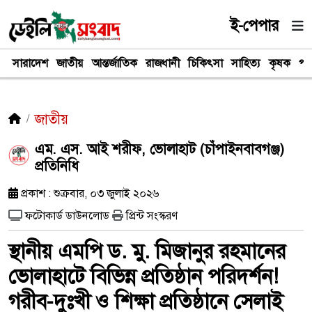
ই-পেপার
সারাদেশ
জাতীয়
আন্তর্জাতিক
রাজধানী
চিকিৎসা
সাহিত্য
কৃষক
পর
জাতীয়
এম. এস. আই শরীফ, ভোলাহাট (চাঁপাইনবাবগঞ্জ)
প্রতিনিধি
প্রকাশ : শুক্রবার, ০৩ জুলাই ২০২৬
ফটোকার্ড ডাউনলোড
প্রিন্ট সংস্করণ
স্থানীয় এমপি ড. মু. মিজানুর রহমানের
ভোলাহাটে বিভিন্ন প্রতিষ্ঠান পরিদর্শন!
গরীব-দুঃখী ও শিক্ষা প্রতিষ্ঠানে সেলাই