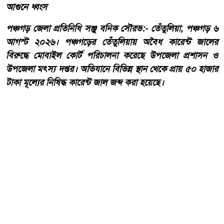
আগুনে ধ্বংস
পঞ্চগড় জেলা প্রতিনিধি সঞ্জু বনিক সৌরভ:- তেঁতুলিয়া, পঞ্চগড় ৬
আগস্ট ২০২৬। পঞ্চগড়ের তেঁতুলিয়ায় অবৈধ কারেন্ট জালের
বিরুদ্ধে মোবাইল কোর্ট পরিচালনা করেছে উপজেলা প্রশাসন ও
উপজেলা মৎস্য দপ্তর। অভিযানে বিভিন্ন স্থান থেকে প্রায় ৫০ হাজার
টাকা মূল্যের নিষিদ্ধ কারেন্ট জাল জব্দ করা হয়েছে।
আরো পড়ুন
একবালপুর ও ওয়াটগঞ্জ থানায়
মুখ্যমন্ত্রী শুভেন্দু অধিকারী-
সারপ্রাইজ ভিজিটে পুলিশের
কাজকর্ম খতিয়ে দেখলেন।