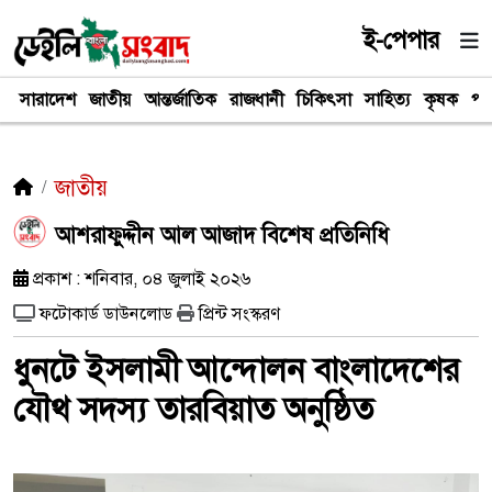
ই-পেপার
সারাদেশ
জাতীয়
আন্তর্জাতিক
রাজধানী
চিকিৎসা
সাহিত্য
কৃষক
পর
জাতীয়
আশরাফুদ্দীন আল আজাদ বিশেষ প্রতিনিধি
প্রকাশ : শনিবার, ০৪ জুলাই ২০২৬
ফটোকার্ড ডাউনলোড
প্রিন্ট সংস্করণ
ধুনটে ইসলামী আন্দোলন বাংলাদেশের
যৌথ সদস্য তারবিয়াত অনুষ্ঠিত