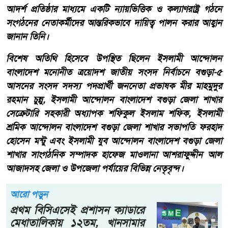
আদর্শ প্রতিষ্ঠার মাধ্যমে একটি ন্যায়ভিত্তিক ও কল্যাণরাষ্ট্র গঠনে
সংগঠনের নেতাকর্মীদের আন্তরিকভাবে দায়িত্ব পালন করার আহ্বান
জানান তিনি।
বিশেষ অতিথি হিসেবে উপস্থিত ছিলেন ইসলামী আন্দোলন
বাংলাদেশ মনোনীত ত্রয়োদশ জাতীয় সংসদ নির্বাচনে বগুড়া-৫
আসনের সংসদ সদস্য পদপ্রার্থী জননেতা প্রভাষক মীর মাহমুদুর
রহমান চুন্নু, ইসলামী আন্দোলন বাংলাদেশ বগুড়া জেলা শাখার
সেক্রেটারি সহকারী অধ্যাপক শফিকুল ইসলাম শফিক, ইসলামী
শ্রমিক আন্দোলন বাংলাদেশ বগুড়া জেলা শাখার সভাপতি ফরহাদ
হোসেন মন্টু এবং ইসলামী যুব আন্দোলন বাংলাদেশ বগুড়া জেলা
শাখার সাংগঠনিক সম্পাদক হাফেজ মাওলানা আশরাফুদ্দীন আল
আজাদসহ জেলা ও উপজেলা পর্যায়ের বিভিন্ন নেতৃবৃন্দ।
আরো পড়ুন
প্রথম বিসিএসেই প্রশাসন ক্যাডারে
মেধাতালিকায় ১২তম, খানসামার