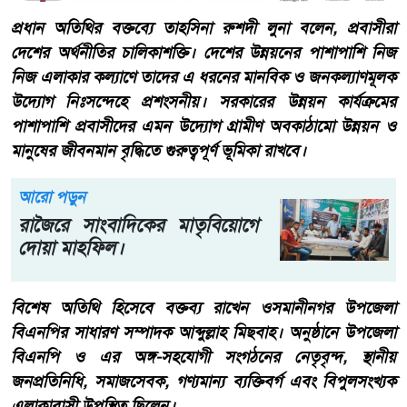
প্রধান অতিথির বক্তব্যে তাহসিনা রুশদী লুনা বলেন, প্রবাসীরা
দেশের অর্থনীতির চালিকাশক্তি। দেশের উন্নয়নের পাশাপাশি নিজ
নিজ এলাকার কল্যাণে তাদের এ ধরনের মানবিক ও জনকল্যাণমূলক
উদ্যোগ নিঃসন্দেহে প্রশংসনীয়। সরকারের উন্নয়ন কার্যক্রমের
পাশাপাশি প্রবাসীদের এমন উদ্যোগ গ্রামীণ অবকাঠামো উন্নয়ন ও
মানুষের জীবনমান বৃদ্ধিতে গুরুত্বপূর্ণ ভূমিকা রাখবে।
আরো পড়ুন
রাজৈরে সাংবাদিকের মাতৃবিয়োগে
দোয়া মাহফিল।
বিশেষ অতিথি হিসেবে বক্তব্য রাখেন ওসমানীনগর উপজেলা
বিএনপির সাধারণ সম্পাদক আব্দুল্লাহ মিছবাহ। অনুষ্ঠানে উপজেলা
বিএনপি ও এর অঙ্গ-সহযোগী সংগঠনের নেতৃবৃন্দ, স্থানীয়
জনপ্রতিনিধি, সমাজসেবক, গণ্যমান্য ব্যক্তিবর্গ এবং বিপুলসংখ্যক
এলাকাবাসী উপস্থিত ছিলেন।