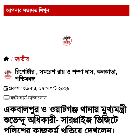
আপনার মতামত লিখুন
জাতীয়
রিপোর্টার , সমরেশ রায় ও শম্পা দাস, কলকাতা,
পশ্চিমবঙ্গ
প্রকাশ : শুক্রবার, ০৭ আগস্ট ২০২৬
ফটোকার্ড ডাউনলোড
একবালপুর ও ওয়াটগঞ্জ থানায় মুখ্যমন্ত্রী
শুভেন্দু অধিকারী- সারপ্রাইজ ভিজিটে
পুলিশের কাজকর্ম খতিয়ে দেখলেন।