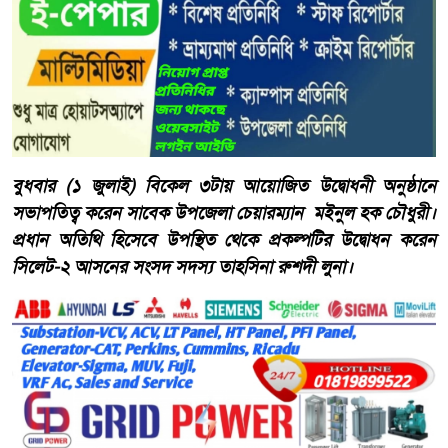
বুধবার (১ জুলাই) বিকেল ৩টায় আয়োজিত উদ্বোধনী অনুষ্ঠানে
সভাপতিত্ব করেন সাবেক উপজেলা চেয়ারম্যান মইনুল হক চৌধুরী।
প্রধান অতিথি হিসেবে উপস্থিত থেকে প্রকল্পটির উদ্বোধন করেন
সিলেট-২ আসনের সংসদ সদস্য তাহসিনা রুশদী লুনা।