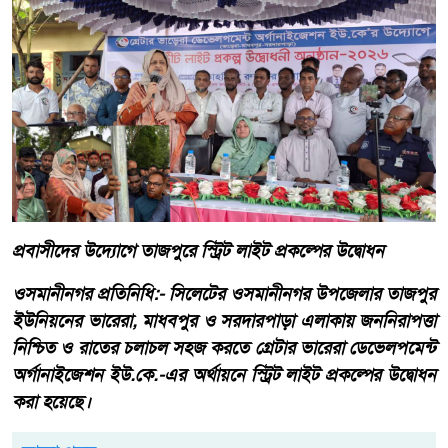
প্রবাসীদের উদ্যোগে তাজপুরে স্ট্রিট লাইট প্রকল্পের উদ্বোধন
ওসমানীনগর প্রতিনিধি:- সিলেটের ওসমানীনগর উপজেলার তাজপুর
ইউনিয়নের ভারেরা, মাধবপুর ও সরদারপাড়া এলাকায় জননিরাপত্তা
নিশ্চিত ও রাতের চলাচল সহজ করতে গ্রেটার ভারেরা ডেভেলপমেন্ট
অর্গানাইজেশন ইউ.কে.-এর অর্থায়নে স্ট্রিট লাইট প্রকল্পের উদ্বোধন
করা হয়েছে।