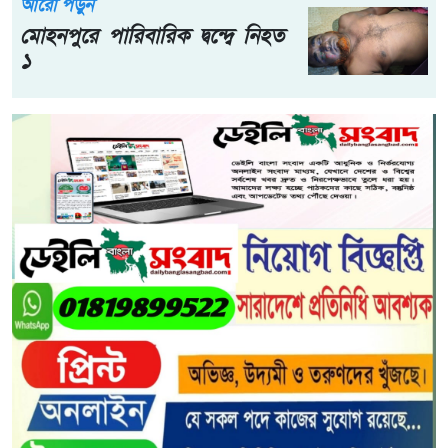
আরো পড়ুন
মোহনপুরে পারিবারিক দ্বন্দ্বে নিহত
১