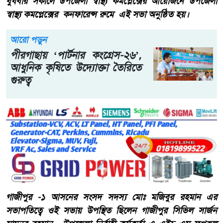
বুধবার সকালে উপজেলা স্বাস্থ্য কমপ্লেক্সের আয়োজনে উপজেলা
স্বাস্থ্য কমপ্লেক্সের কনফারেন্স রুমে এই সভা অনুষ্ঠিত হয়।
আরো পড়ুন
পীরগাছায় ‘পার্টনার কংগ্রেস-২৬’,
আধুনিক কৃষিতে উদ্যোক্তা তৈরিতে
গুরুত্ব
গাজীপুর -১ আসনের সংসদ সদস্য মোঃ মজিবুর রহমান এর
সভাপতিত্বে ওই সভায় উপস্থিত ছিলেন গাজীপুর সিভিল সার্জন