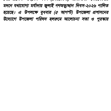
মদনে যথাযোগ্য মর্যাদায় জুলাই গণঅভ্যুত্থান দিবস-২০২৬ পালিত
হয়েছে। এ উপলক্ষে বুধবার (৫ আগস্ট) উপজেলা প্রশাসনের
উদ্যোগে উপজেলা পরিষদ হলরুমে আলোচনা সভা ও পুরস্কার
বিতরণ অনুষ্ঠানের আয়োজন করা হয়।
আরো পড়ুন
হাওড়ার লিলুয়ায় মনসা কলোনিতে
অবৈধ মদ ও বিয়ার উদ্ধার আটক
টারজেন।