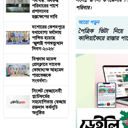
সংলগ্ন রূপসা উপজেলার শি
পথ বন্ধ: অবরুদ্ধ
পরিবারের পাশে
পরিবার।
প্রশাসনের
হস্তক্ষেপের দাবি
আরো পড়ুন
যশোরের কেশবপুরে
পৈত্রিক ভিটা নিয়ে
যথাযোগ্য মর্যাদায়
কালিয়াকৈরে রাস্তার প
পালিত হয়েছে
‘জুলাই গণঅভ্যুত্থান
দিবস-২০২৬’
বিশ্বনাথ মডেল
প্রেসক্লাবে সাবেক
কোষাধ্যক্ষ আহমেদ
পারভেজকে
সংবর্ধনা।
সিলেট স্বেচ্ছাসেবী
প্ল্যাটফর্মের
সহযোগিতায় স্বেচ্ছায়
রক্তদান কর্মসূচি
অনুষ্ঠিত