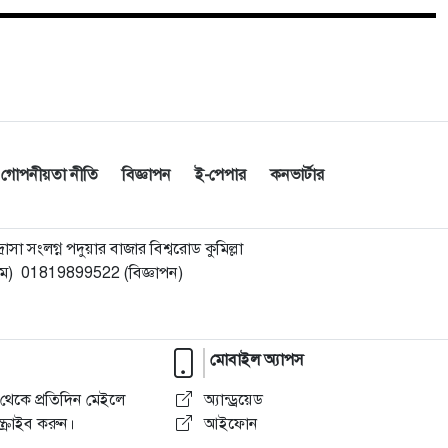
গোপনীয়তা নীতি
বিজ্ঞাপন
ই-পেপার
কনভার্টার
া সংলগ্ন পদুয়ার বাজার বিশ্বরোড কুমিল্লা
) 01819899522 (বিজ্ঞাপন)
মোবাইল অ্যাপস
থেকে প্রতিদিন মেইলে
অ্যান্ড্রয়েড
্রাইব করুন।
আইফোন