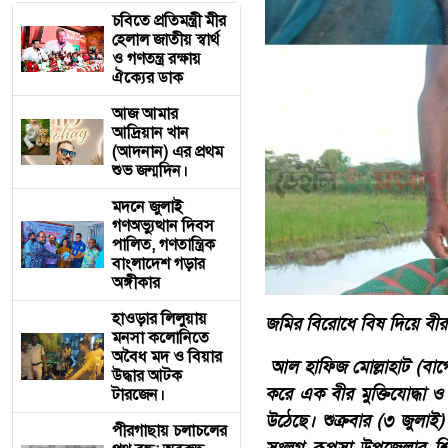
চবিতে প্রতিমন্ত্রী মীর
হেলাল জাতীয় স্বার্থ
ও গণতন্ত্র রক্ষায়
ঐক্যের ডাক
আজ আমার
আদ্রিয়ান খান
(আদনান) এর প্রথম
শুভ জন্মদিন।
মদনে জুলাই
গণঅভ্যুত্থান দিবস
পালিত, গণতান্ত্রিক
বাংলাদেশ গড়ার
অঙ্গীকার
হাওড়ার লিলুয়ায়
জমির বিরোধে বিষ দিয়ে বীর
মনসা কলোনিতে
অবৈধ মদ ও বিয়ার
আল হাফিজ মোল্লাহাট (বাগেরহ
উদ্ধার আটক
করে এক বীর মুক্তিযোদ্ধা 
টারজেন।
উঠেছে। শুক্রবার (৩ জুলাই)
পীরগাছায় চলাচলের