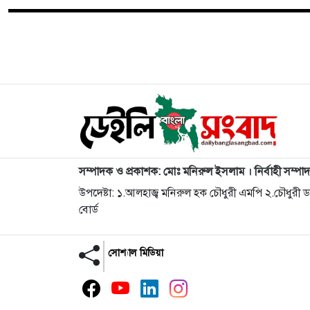
সম্পাদক ও প্রকাশক: মোঃ মনিরুল ইসলাম । নির্বাহী সম্পা
উপদেষ্টা: ১.আলহাজ্ব মনিরুল হক চৌধুরী এমপি ২.চৌধুরী
বোর্ড
সোশ্যাল মিডিয়া