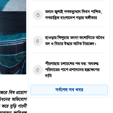
মদনে জুলাই গণঅভ্যুত্থান দিবস পালিত,
৩
গণতান্ত্রিক বাংলাদেশ গড়ার অঙ্গীকার
হাওড়ার লিলুয়ায় মনসা কলোনিতে অবৈধ
৪
মদ ও বিয়ার উদ্ধার আটক টারজেন।
পীরগাছায় চলাচলের পথ বন্ধ: অবরুদ্ধ
৫
পরিবারের পাশে প্রশাসনের হস্তক্ষেপের
দাবি
সর্বশেষ সব খবর
েরে বিষ প্রয়োগ
যশোরের কেশবপুরে যথাযোগ্য মর্যাদায়
 নিধনের অভিযোগ
৬
পালিত হয়েছে ‘জুলাই গণঅভ্যুত্থান
করে বুড়ি গাংনী
দিবস-২০২৬’