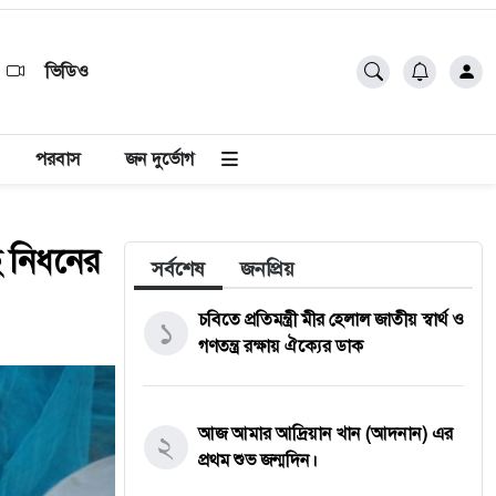
ভিডিও
পরবাস
জন দুর্ভোগ
ছ নিধনের
সর্বশেষ
জনপ্রিয়
চবিতে প্রতিমন্ত্রী মীর হেলাল জাতীয় স্বার্থ ও
১
গণতন্ত্র রক্ষায় ঐক্যের ডাক
আজ আমার আদ্রিয়ান খান (আদনান) এর
২
প্রথম শুভ জন্মদিন।