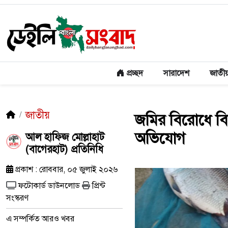
প্রচ্ছদ
সারাদেশ
জাতী
জাতীয়
জমির বিরোধে বিষ
অভিযোগ
আল হাফিজ মোল্লাহাট
(বাগেরহাট) প্রতিনিধি
প্রকাশ : রোববার, ০৫ জুলাই ২০২৬
ফটোকার্ড ডাউনলোড
প্রিন্ট
সংস্করণ
এ সম্পর্কিত আরও খবর