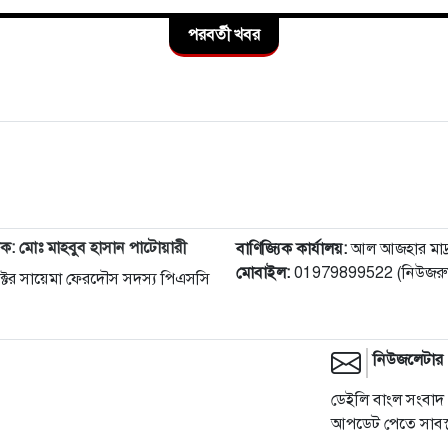
পরবর্তী খবর
দক: মোঃ মাহবুব হাসান পাটোয়ারী
বাণিজ্যিক কার্যালয়:
আল আজহার মাদ্রাস
মোবাইল:
01979899522 (নিউজরুম
 ডক্টর সায়েমা ফেরদৌস সদস্য পিএসসি
নিউজলেটার
ডেইলি বাংল সংবাদ 
আপডেট পেতে সাবস্ক