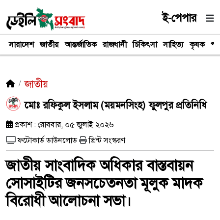
ই-পেপার
সারাদেশ
জাতীয়
আন্তর্জাতিক
রাজধানী
চিকিৎসা
সাহিত্য
কৃষক
পর
জাতীয়
​মোঃ রফিকুল ইসলাম (ময়মনসিংহ) ফুুলপুর প্রতিনিধি
প্রকাশ : রোববার, ০৫ জুলাই ২০২৬
ফটোকার্ড ডাউনলোড
প্রিন্ট সংস্করণ
জাতীয় সাংবাদিক অধিকার বাস্তবায়ন
সোসাইটির জনসচেতনতা মূলুক মাদক
বিরোধী আলোচনা সভা।