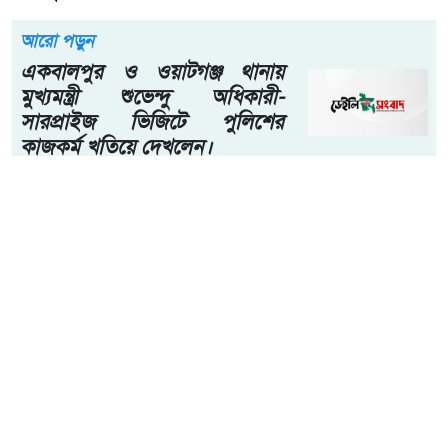
আরো পড়ুন
একবালপুর ও ওয়াটগঞ্জ থানায়
মুখ্যমন্ত্রী শুভেন্দু অধিকারী-
সারপ্রাইজ ভিজিটে পুলিশের
কাজকর্ম খতিয়ে দেখলেন।