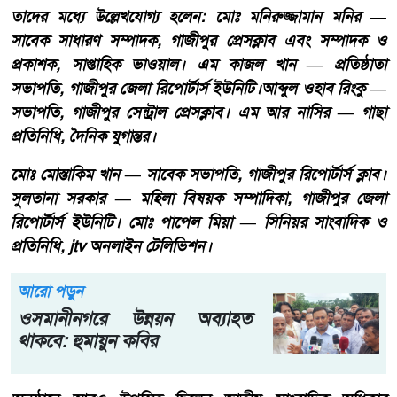
তাদের মধ্যে উল্লেখযোগ্য হলেন: ​মোঃ মনিরুজ্জামান মনির —
সাবেক সাধারণ সম্পাদক, গাজীপুর প্রেসক্লাব এবং সম্পাদক ও
প্রকাশক, সাপ্তাহিক ভাওয়াল। এম কাজল খান — প্রতিষ্ঠাতা
সভাপতি, গাজীপুর জেলা রিপোর্টার্স ইউনিটি।​আব্দুল ওহাব রিংকু —
সভাপতি, গাজীপুর সেন্ট্রাল প্রেসক্লাব। ​এম আর নাসির — গাছা
প্রতিনিধি, দৈনিক যুগান্তর। ​
​মোঃ মোস্তাকিম খান — সাবেক সভাপতি, গাজীপুর রিপোর্টার্স ক্লাব।​
সুলতানা সরকার — মহিলা বিষয়ক সম্পাদিকা, গাজীপুর জেলা
রিপোর্টার্স ইউনিটি। মোঃ পাপেল মিয়া — সিনিয়র সাংবাদিক ও
প্রতিনিধি, jtv অনলাইন টেলিভিশন।
আরো পড়ুন
ওসমানীনগরে উন্নয়ন অব্যাহত
থাকবে: হুমায়ুন কবির