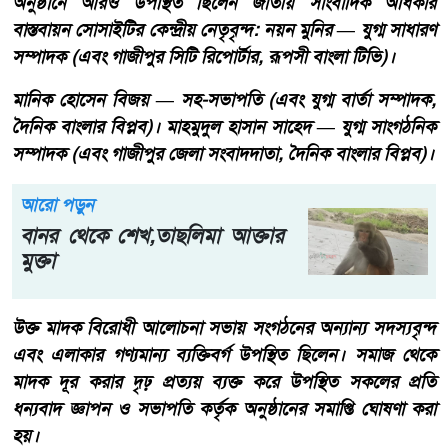
​অনুষ্ঠানে আরও উপস্থিত ছিলেন জাতীয় সাংবাদিক অধিকার
বাস্তবায়ন সোসাইটির কেন্দ্রীয় নেতৃবৃন্দ: নয়ন মুনির — যুগ্ম সাধারণ
সম্পাদক (এবং গাজীপুর সিটি রিপোর্টার, রূপসী বাংলা টিভি)।
​মানিক হোসেন বিজয় — সহ-সভাপতি (এবং যুগ্ম বার্তা সম্পাদক,
দৈনিক বাংলার বিপ্লব)। ​মাহমুদুল হাসান সাহেদ — যুগ্ম সাংগঠনিক
সম্পাদক (এবং গাজীপুর জেলা সংবাদদাতা, দৈনিক বাংলার বিপ্লব)।
আরো পড়ুন
বানর থেকে শেখ,তাছলিমা আক্তার
মুক্তা
​উক্ত মাদক বিরোধী আলোচনা সভায় সংগঠনের অন্যান্য সদস্যবৃন্দ
এবং এলাকার গণ্যমান্য ব্যক্তিবর্গ উপস্থিত ছিলেন। সমাজ থেকে
মাদক দূর করার দৃঢ় প্রত্যয় ব্যক্ত করে উপস্থিত সকলের প্রতি
ধন্যবাদ জ্ঞাপন ও সভাপতি কর্তৃক অনুষ্ঠানের সমাপ্তি ঘোষণা করা
হয়।