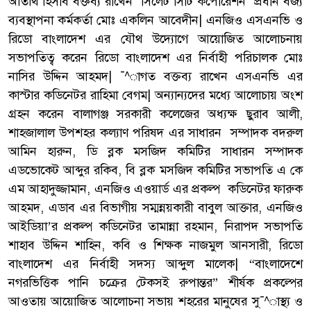
অতিথি হিসাব বক্তব্য রাখেন সিলেট সিটি কর্পোরেশন প্রধান বর্জ্য
ব্যবস্থাপনা কর্মকর্তা মোঃ একলিন আবেদীন| এনজিও এসএনভি ও
রিডো বাংলাদেশ এর যৌথ উদ্যোগে আয়োজিত আলোচনায়
সভাপতিত্ব করেন রিডো বাংলাদেশ এর নির্বাহী পরিচালক মোঃ
নাসির উদ্দিন আহমদ| ¯^াগত বক্তব্য রাখেন এসএনভি এর
কাস্টার কডিনেটর রাহিমা বেগম| অন্যান্যদের মধ্যে আলোচায় অংশ
গ্রহন করেন বালাগঞ্জ সরকারী কলেজের অধ্যক্ষ ছুরাব আলী,
শাহজালাল উপশহর কল্যাণ পরিষদ এর সাধারন সম্পাদক বদরুল
আমিন হারুন, ডি ব্লক মসজিদ কমিটির সাধারন সম্পাদক
এডভোকেট আব্দুর রকিব, বি ব্লক মসজিদ কমিটির সভাপতি এ কে
এম আহাদুজ্জামান, এনজিও এওয়ার্ড এর প্রকল্প কডিনেটর ফারুক
আহমদ, এডাব এর বিভাগীয় সম্মন্নয়কারী বাবুল আক্তার, এনজিও
আইডিয়া’র প্রকল্প কডিনেটর তামান্না রহমান, নিরাপদ সভাপতি
শাহাব উদ্দিন শাহিন, কবি ও শিক্ষক নাজমুল আনসারী, রিডো
বাংলাদেশ এর নির্বাহী সদস্য আব্দুল মালেক| “বাংলাদেশে
নগরভিত্তিক পানি চক্রের টেকসই রুপান্তর” শীর্ষক প্রকল্পের
আওতায় আয়োজিত আলোচনা সভায় শহরের মানুষের সু¯^াস্থ্য ও