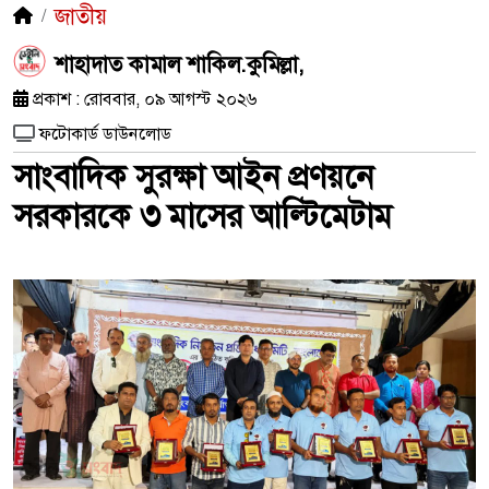
জাতীয়
শাহাদাত কামাল শাকিল.কুমিল্লা,
প্রকাশ : রোববার, ০৯ আগস্ট ২০২৬
ফটোকার্ড ডাউনলোড
সাংবাদিক সুরক্ষা আইন প্রণয়নে
সরকারকে ৩ মাসের আল্টিমেটাম