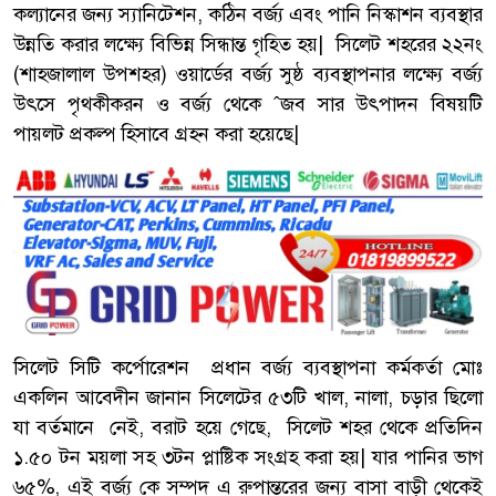
কল্যানের জন্য স্যানিটেশন, কঠিন বর্জ্য এবং পানি নিস্কাশন ব্যবস্থার
উন্নতি করার লক্ষ্যে বিভিন্ন সিন্ধান্ত গৃহিত হয়| সিলেট শহরের ২২নং
(শাহজালাল উপশহর) ওয়ার্ডের বর্জ্য সুষ্ঠ ব্যবস্থাপনার লক্ষ্যে বর্জ্য
উৎসে পৃথকীকরন ও বর্জ্য থেকে ˆজব সার উৎপাদন বিষয়টি
পায়লট প্রকল্প হিসাবে গ্রহন করা হয়েছে|
সিলেট সিটি কর্পোরেশন প্রধান বর্জ্য ব্যবস্থাপনা কর্মকর্তা মোঃ
একলিন আবেদীন জানান সিলেটের ৫৩টি খাল, নালা, চড়ার ছিলো
যা বর্তমানে নেই, বরাট হয়ে গেছে, সিলেট শহর থেকে প্রতিদিন
১.৫০ টন ময়লা সহ ৩টন প্লাষ্টিক সংগ্রহ করা হয়| যার পানির ভাগ
৬৫%, এই বর্জ্য কে সম্পদ এ রুপান্তরের জন্য বাসা বাড়ী থেকেই