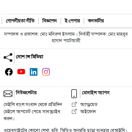
গোপনীয়তা নীতি
বিজ্ঞাপন
ই-পেপার
কনভার্টার
সম্পাদক ও প্রকাশক: মোঃ মনিরুল ইসলাম । নির্বাহী সম্পাদক: মোঃ মাহবুব
হাসান পাটোয়ারী
সোশ্যাল মিডিয়া
নিউজলেটার
মোবাইল অ্যাপস
ডেইলি বাংল সংবাদ থেকে প্রতিদিন
অ্যান্ড্রয়েড
মেইলে আপডেট পেতে সাবস্ক্রাইব
আইফোন
করুন।
ওয়েবসাইটের কোনো লেখা, ছবি, ভিডিও অনুমতি ছাড়া ব্যবহার বেআইনি।