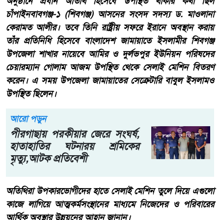
অনুষ্ঠানে প্রধান অতিথি হিসেবে উপস্থিত থাকার কথা ছিল
চাঁপাইনবাবগঞ্জ-১ (শিবগঞ্জ) আসনের সংসদ সদস্য ড. মাওলানা
কেরামত আলীর। তবে তিনি রাষ্ট্রীয় সফরে ইরানে অবস্থান করায়
তাঁর প্রতিনিধি হিসেবে বাংলাদেশ জামায়াতে ইসলামীর শিবগঞ্জ
উপজেলা শাখার নায়েবে আমির ও দুর্লভপুর ইউনিয়ন পরিষদের
চেয়ারম্যান গোলাম আজম উপস্থিত থেকে সেলাই মেশিন বিতরণ
করেন। এ সময় উপজেলা জামায়াতের সেক্রেটারি বাবুল ইসলামও
উপস্থিত ছিলেন।
আরো পড়ুন
পীরগাছায় পরকীয়ার জেরে সংঘর্ষ,
হাতাহাতির ঘটনারয় শ্রমিকের
মৃত্যু,আটক প্রতিবেশী
অতিথিরা উপকারভোগীদের হাতে সেলাই মেশিন তুলে দিয়ে এগুলো
কাজে লাগিয়ে আত্মকর্মসংস্থানের মাধ্যমে নিজেদের ও পরিবারের
আর্থিক অবস্থার উন্নয়নের আহ্বান জানান।