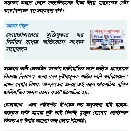
সংরক্ষণ করতে গেলে সাংবাদিকদের টাকা দিয়ে ম্যানেজের চেষ্টা
করে দিপায়ন দত্ত মজুমদার ববি।
আরো পড়ুন
দোয়ারাবাজারে মুক্তিযুদ্ধার ঘর
নির্মাণে বাধার অভিযোগে সংবাদ
সম্মেরলন
‎মামলার বাদী জেসমিন আক্তার জালিয়াতির সঙ্গে জড়িত প্রত্যেকের
বিরুদ্ধে নিরপেক্ষ তদন্ত করে দৃষ্টান্তমূলক শাস্তির দাবি জানিয়েছেন।
এখন দেখার বিষয়, আদালতের তদন্তে এই বহুল আলোচিত দলিল
জালিয়াতির আসল রহস্য কতটা উন্মোচিত হয়।
নেত্রকোণা খাদ্য পরিদর্শক দীপায়ন দত্ত মজুমদার ববি বলেন-
ক্রয়কৃত জমি আমরা দুই ভাই কিনছি মুক্তুল হোসেন ওয়ারিশান
বিআরএস উনার ভাগ্নেরা কাছ থেকে কিনেছি।