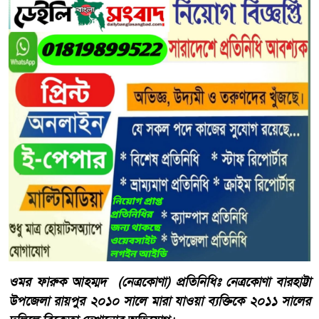
‎‎ওমর ফারুক আহম্মদ (নেত্রকোণা) প্রতিনিধিঃ নেত্রকোণা বারহাট্টা
উপজেলা রায়পুর ‎২০১০ সালে মারা যাওয়া ব্যক্তিকে ২০১১ সালের