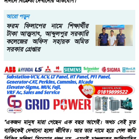
দলিলে বিক্রেতা দেখানোর অভিযোগ।
আরো পড়ুন
ফরম ফিলাপের নামে শিক্ষার্থীর
টাকা আত্মসাৎ, আব্দুলপুর সরকারি
কলেজের অফিস সহায়ক অমিত
সরকার গ্রেপ্তার
‎‎"একজন মানুষ মারা গেছেন এক বছর আগেই। অথচ সেই মৃত
ব্যক্তিকেই দেখানো হলো জীবিত। আর তার নামে হয়ে গেল জমি
বিক্রির দলিল! সিনেমার গল্প নয়, এমনই চাঞ্চল্যকর জালিয়াতির