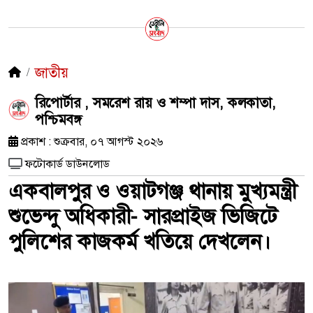
জাতীয়
রিপোর্টার , সমরেশ রায় ও শম্পা দাস, কলকাতা,
পশ্চিমবঙ্গ
প্রকাশ : শুক্রবার, ০৭ আগস্ট ২০২৬
ফটোকার্ড ডাউনলোড
একবালপুর ও ওয়াটগঞ্জ থানায় মুখ্যমন্ত্রী
শুভেন্দু অধিকারী- সারপ্রাইজ ভিজিটে
পুলিশের কাজকর্ম খতিয়ে দেখলেন।