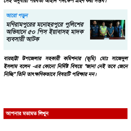
সেই অনুযায়ী পরবর্তী আইনি পদক্ষেপ গ্রহণ করা সম্ভব।
আরো পড়ুন
মণিরামপুরের মনোহরপুরে পুলিশের
অভিযানে ৫০ পিস ইয়াবাসহ মাদক
ব্যবসায়ী আটক
বারহাট্টা উপজেলার সহকারী কমিশনার (ভূমি) মোঃ সাজেদুল
ইসলাম বলেন -এর কোনো নির্দিষ্ট বিষয়ে "জানা নেই তবে জেনে
নিচ্ছি" তিনি তাৎক্ষণিকভাবে বিষয়টি পরিষ্কার নন।
আপনার মতামত লিখুন