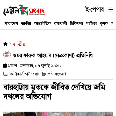
ই-পেপার
সারাদেশ
জাতীয়
আন্তর্জাতিক
রাজধানী
চিকিৎসা
সাহিত্য
কৃষক
পর
জাতীয়
‎‎ওমর ফারুক আহম্মদ (নেত্রকোণা) প্রতিনিধি
প্রকাশ : মঙ্গলবার, ০৭ জুলাই ২০২৬
ফটোকার্ড ডাউনলোড
প্রিন্ট সংস্করণ
‎বারহাট্টায় মৃতকে জীবিত দেখিয়ে জমি
দখলের অভিযোগ