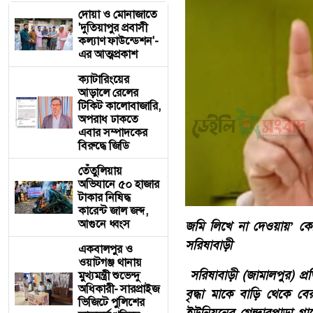
দোয়া ও মোনাজাতে
'দুতিয়াপুর প্রবাসী
কল্যাণ ফাউন্ডেশন'-
এর আত্মপ্রকাশ
ক্যাটারিংয়ের
আড়ালে রেলের
টিকিট কালোবাজারি,
অপরাধ ঢাকতে
এবার সম্পাদকের
বিরুদ্ধে জিডি
তেঁতুলিয়ায়
অভিযানে ৫০ হাজার
টাকার নিষিদ্ধ
কারেন্ট জাল জব্দ,
আগুনে ধ্বংস
জমি লিখে না দেওয়ায়’ কো
সরিষাবাড়ী
একবালপুর ও
ওয়াটগঞ্জ থানায়
সরিষাবাড়ী (জামালপুর) প্
মুখ্যমন্ত্রী শুভেন্দু
অধিকারী- সারপ্রাইজ
বৃদ্ধা মাকে বাড়ি থেকে 
ভিজিটে পুলিশের