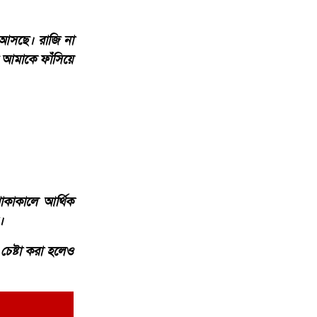
 আসছে। রাজি না
 আমাকে ফাঁসিয়ে
াকাকালে আর্থিক
।
েষ্টা করা হলেও