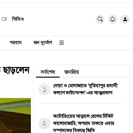
ভিডিও
পরবাস
জন দুর্ভোগ
ি ছাড়লেন
সর্বশেষ
জনপ্রিয়
দোয়া ও মোনাজাতে 'দুতিয়াপুর প্রবাসী
১
কল্যাণ ফাউন্ডেশন'-এর আত্মপ্রকাশ
ক্যাটারিংয়ের আড়ালে রেলের টিকিট
২
কালোবাজারি, অপরাধ ঢাকতে এবার
সম্পাদকের বিরুদ্ধে জিডি