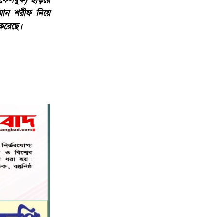
(ফেসবুক) ছড়িয়ে
বস্তুনিষ্ঠ সাংবাদিকতা এবং মাদকের
োরআন শরীফ নিয়ে
বিরুদ্ধে সোচ্চার হওয়ার আহ্বান
৬
জানিয়েছেন অধ্যাপক ডা: এস এম রফিকুল
 করেছে।
ইসলাম বাচ্চু।
নড়াইলে বিদ্যালয়ের প্রবেশমুখের বেহাল
৭
সড়ক, মানববন্ধনে সংস্কারের দাবি
সরিষাবাড়ীতে প্যানেল চেয়ারম্যান হিসাবে
৮
মোবারক হোসেনের দায়িত্ব গ্রহণ
বড় ভাইকে ফাঁসাতে মাকে জবাই, সাড়ে ৪
৯
বছর পর গ্রেপ্তার বোন।