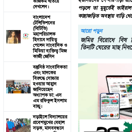
ইউনিয়নের গেন্দারপাড়া গ্
কাজকর্ম খতিয়ে
দেখলেন।
পড়লে তা মুহূর্তেই ভাইরা
কান্নাজড়িত অবস্থায় বাড়ি থে
বাংলাদেশ
টেলিভিশনের
(বিটিভি)
আরো পড়ুন
মহাপরিচালক
জমির বিরোধে বিষ দিয
হিসাবে দায়িত্ব
পেলেন সাংবাদিক ও
তিনটি ঘেরের মাছ নি
মিডিয়া ব্যক্তিত্ব মিজ
কাজী জেসিন
বস্তুনিষ্ঠ সাংবাদিকতা
এবং মাদকের
বিরুদ্ধে সোচ্চার
হওয়ার আহ্বান
জানিয়েছেন
অধ্যাপক ডা: এস
এম রফিকুল ইসলাম
বাচ্চু।
নড়াইলে বিদ্যালয়ের
প্রবেশমুখের বেহাল
সড়ক, মানববন্ধনে