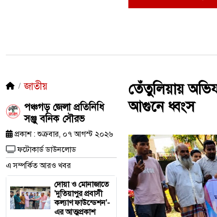
জাতীয়
তেঁতুলিয়ায় অভিয
আগুনে ধ্বংস
পঞ্চগড় জেলা প্রতিনিধি
সঞ্জু বনিক সৌরভ
প্রকাশ : শুক্রবার, ০৭ আগস্ট ২০২৬
ফটোকার্ড ডাউনলোড
এ সম্পর্কিত আরও খবর
দোয়া ও মোনাজাতে
'দুতিয়াপুর প্রবাসী
কল্যাণ ফাউন্ডেশন'-
এর আত্মপ্রকাশ