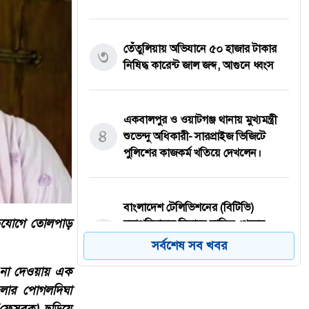
তেঁতুলিয়ায় অভিযানে ৫০ হাজার টাকার
৩
নিষিদ্ধ কারেন্ট জাল জব্দ, আগুনে ধ্বংস
একবালপুর ও ওয়াটগঞ্জ থানায় মুখ্যমন্ত্রী
৪
শুভেন্দু অধিকারী- সারপ্রাইজ ভিজিটে
পুলিশের কাজকর্ম খতিয়ে দেখলেন।
বাংলাদেশ টেলিভিশনের (বিটিভি)
ভিযোগে তোলপাড়
মহাপরিচালক হিসাবে দায়িত্ব পেলেন
৫
সাংবাদিক ও মিডিয়া ব্যক্তিত্ব মিজ কাজী
সর্বশেষ সব খবর
জেসিন
ে না দেওয়ায় এক
েলার পোগলদিঘা