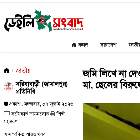
প্রচ্ছদ
সারাদেশ
জাতী
জাতীয়
জমি লিখে না দে
মা, ছেলের বিরু
সরিষাবাড়ী (জামালপুর)
প্রতিনিধি
প্রকাশ : মঙ্গলবার, ০৭ জুলাই ২০২৬
ফটোকার্ড ডাউনলোড
প্রিন্ট
সংস্করণ
এ সম্পর্কিত আরও খবর