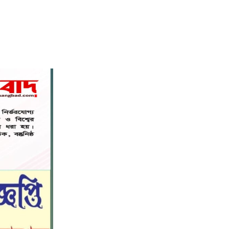
নড়াইলে বিদ্যালয়ের প্রবেশমুখের বেহাল
৬
সড়ক, মানববন্ধনে সংস্কারের দাবি
সরিষাবাড়ীতে প্যানেল চেয়ারম্যান হিসাবে
৭
মোবারক হোসেনের দায়িত্ব গ্রহণ
বড় ভাইকে ফাঁসাতে মাকে জবাই, সাড়ে ৪
৮
বছর পর গ্রেপ্তার বোন।
নীলফামারীতে বাড়ি থেকে বাইসাইকেল
৯
নিয়ে বের হয়ে নিখোঁজ কিশোর