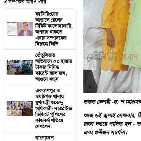
এ সম্পর্কিত আরও খবর
ক্যাটারিংয়ের
আড়ালে রেলের
টিকিট কালোবাজারি,
অপরাধ ঢাকতে
এবার সম্পাদকের
বিরুদ্ধে জিডি
তেঁতুলিয়ায়
অভিযানে ৫০ হাজার
টাকার নিষিদ্ধ
কারেন্ট জাল জব্দ,
আগুনে ধ্বংস
একবালপুর ও
ওয়াটগঞ্জ থানায়
ভারত কেশরী -ড: শ্যামাপ্রসাদ
মুখ্যমন্ত্রী শুভেন্দু
অধিকারী- সারপ্রাইজ
ভিজিটে পুলিশের
আজ ৬ই জুলাই সোমবার, ঠিক স
কাজকর্ম খতিয়ে
রাজ্য দপ্তরে পালিত হল - 
দেখলেন।
এবং গুণীজন সম্বর্ধনা।
বাংলাদেশ