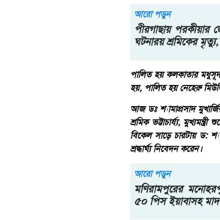
আরো পড়ুন
পীরগাছায় পরকীয়ার জে
ঘটনারয় শ্রমিকের মৃত্য
পালিত হয় কলকাতার মধুসূ
হয়, পালিত হয় নেহেরু মিউজি
আজ ডঃ শ্যামাপ্রসাদ মুখার্জি
শ্রমিক ভট্টাচার্য্য, মুখ্যমন্
বিকেল সাড়ে চারটায় ড: শ্যাম
শ্রদ্ধার্ঘ্য নিবেদন করেন।
আরো পড়ুন
মণিরামপুরের মনোহরপ
৫০ পিস ইয়াবাসহ মা