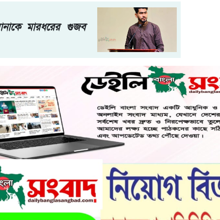
রানাকে মারধরের গুজব