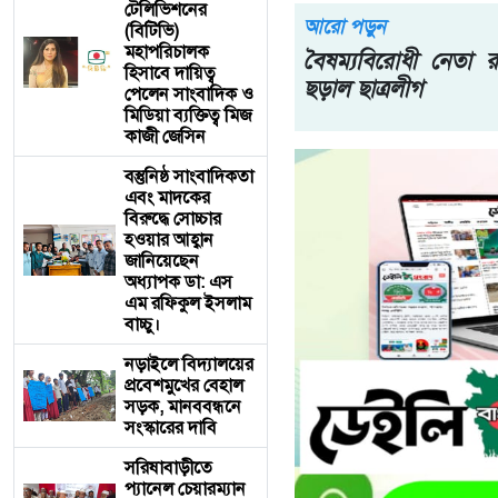
টেলিভিশনের
আরো পড়ুন
(বিটিভি)
মহাপরিচালক
বৈষম্যবিরোধী নেতা 
হিসাবে দায়িত্ব
ছড়াল ছাত্রলীগ
পেলেন সাংবাদিক ও
মিডিয়া ব্যক্তিত্ব মিজ
কাজী জেসিন
বস্তুনিষ্ঠ সাংবাদিকতা
এবং মাদকের
বিরুদ্ধে সোচ্চার
হওয়ার আহ্বান
জানিয়েছেন
অধ্যাপক ডা: এস
এম রফিকুল ইসলাম
বাচ্চু।
নড়াইলে বিদ্যালয়ের
প্রবেশমুখের বেহাল
সড়ক, মানববন্ধনে
সংস্কারের দাবি
সরিষাবাড়ীতে
প্যানেল চেয়ারম্যান