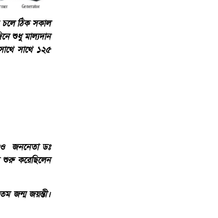
ান চলে ঠিক সকাল
ে শুধু মাল্যদান
 সাথে সাথে ১২৫
মিক ও জননেতা ডঃ
া শুরু করেছিলেন
তম জন্ম জয়ন্তী।