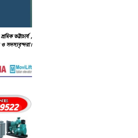
রমিক ভট্টাচার্য ,
দ ও সদস্যবৃন্দরা।