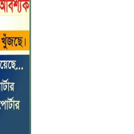
পটুয়াখালীতে কোস্ট গার্ডের বিনামূল্যে
১০
চিকিৎসা সেবা ও ঔষধ বিতরণ