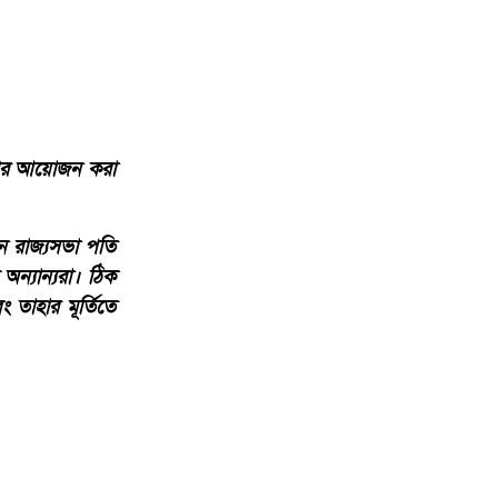
পের আয়োজন করা
লেন রাজ্যসভা পতি
হ অন্যান্যরা। ঠিক
বং তাহার মূর্তিতে