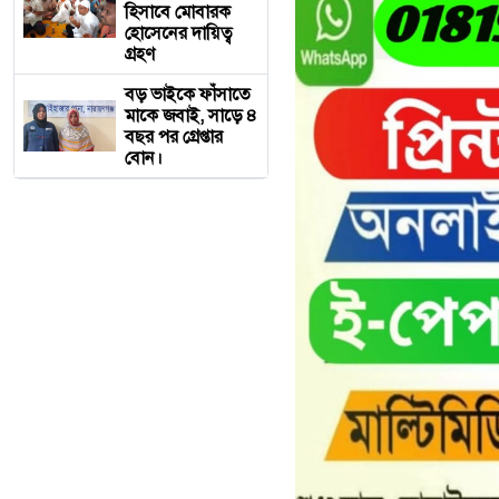
হিসাবে মোবারক
হোসেনের দায়িত্ব
গ্রহণ
বড় ভাইকে ফাঁসাতে
মাকে জবাই, সাড়ে ৪
বছর পর গ্রেপ্তার
বোন।