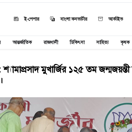
ই-পেপার
বাংলা কনভার্টার
আর্কাইভ
য়
আন্তর্জাতিক
রাজধানী
চিকিৎসা
সাহিত্য
কৃষক
শ্যামাপ্রসাদ মুখার্জির ১২৫ তম জন্মজয়ন্
ন।