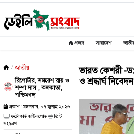
প্রচ্ছদ
সারাদেশ
জাতী
জাতীয়
ভারত কেশরী -ড: 
ও শ্রদ্ধার্ঘ নিবেদ
রিপোর্টার, সমরেশ রায় ও
শম্পা দাস , কলকাতা,
পশ্চিমবঙ্গ
প্রকাশ : মঙ্গলবার, ০৭ জুলাই ২০২৬
ফটোকার্ড ডাউনলোড
প্রিন্ট
সংস্করণ