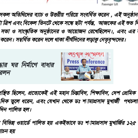
কল অতিথিদের ব্যাচ ও উত্তরীয় পরিয়ে সংবর্ধিত করেন , এই অনুষ্ঠ
া ত্রিশ এবং বিকেল তিনটে থেকে সন্ধে ছটা পর্যন্ত, আজকের এই শুভ দিন
 সভা ও সাংস্কৃতিক অনুষ্ঠানের ও আয়োজন রেখেছিলেন।, এবং এর
করেন। সম্বর্ধিত করেন দলে থাকা দীর্ঘদিনের লড়াকু নেতৃবৃন্দদের।
্ধার ঘর নির্মাণে বাধার
েরলন
্থিত ছিলেন, প্রত্যেকেই এই মহান চিন্তাবিদ, শিক্ষাবিদ, দেশ প্রে
িন্ন দিক তুলে ধরেন, এবং যেখান থেকে ডঃ শ্যামাপ্রসাদ মুখার্জী পথচল
মদিন পালিত হল।
র বিভিন্ন ওয়ার্ডে পালিত হয় একইভাবে ডঃ শ্যামাপ্রসাদ মুখার্জির ১২৫ 
োচন হয়