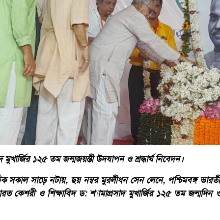
 মুখার্জির ১২৫ তম জন্মজয়ন্তী উদযাপন ও শ্রদ্ধার্ঘ নিবেদন।
কাল সাড়ে নটায়, ছয় নম্বর মুরলীধন সেন লেনে, পশ্চিমবঙ্গ ভারতী
ভারত কেশরী ও শিক্ষাবিদ ড: শ্যামাপ্রসাদ মুখার্জির ১২৫ তম জন্মদ