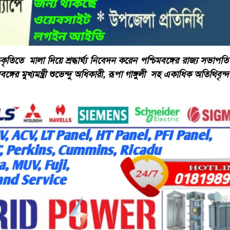
তিকৃতিতে মালা দিয়ে শ্রদ্ধার্ঘ্য নিবেদন করেন পশ্চিমবঙ্গের রাজ্য সভাপতি শ্
িমবঙ্গের মুখ্যমন্ত্রী শুভেন্দু অধিকারী, রূপা গাঙ্গুলী সহ একাধিক অতিথিবৃন্