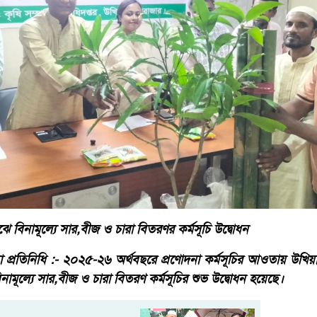
াঝে বিনামূল্যে সার,বীজ ও চারা বিতরণর কর্মসূচি উদ্বোধন
 প্রতিনিধি :- ২০২৫-২৬ অর্থবছরে প্রণোদনা কর্মসূচির আওতায় উখিয়া 
িনামূল্যে সার,বীজ ও চারা বিতরণ কর্মসূচির শুভ উদ্বোধন হয়েছে।