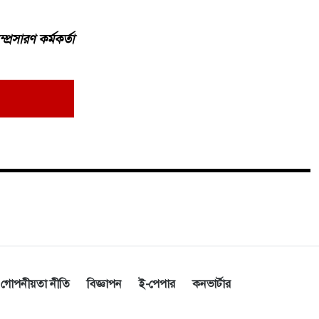
রসারণ কর্মকর্তা
জব্দ,
সর্বশেষ
জনপ্রিয়
দোয়া ও মোনাজাতে 'দুতিয়াপুর প্রবাসী
১
কল্যাণ ফাউন্ডেশন'-এর আত্মপ্রকাশ