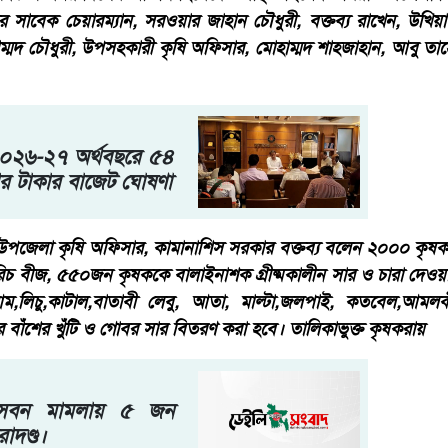
সাবেক চেয়ারম্যান, সরওয়ার জাহান চৌধুরী, বক্তব্য রাখেন, উখি
মদ চৌধুরী, উপসহকারী কৃষি অফিসার, মোহাম্মদ শাহজাহান, আবু তাহ
২০২৬-২৭ অর্থবছরে ৫৪
র টাকার বাজেট ঘোষণা
 উপজেলা কৃষি অফিসার, কামানাশিস সরকার বক্তব্য বলেন ২০০০ ক
 বীজ, ৫৫০জন কৃষককে বালাইনাশক গ্রীষ্মকালীন সার ও চারা দেও
,লিচু,কাটাল,বাতাবী লেবু, আতা, মাল্টা,জলপাই, কতবেল,আমলক
 বাঁশের খুঁটি ও গোবর সার বিতরণ করা হবে। তালিকাভুক্ত কৃষকরায়
সেবন মামলায় ৫ জন
দণ্ড।