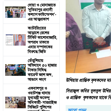
দোয়া ও মোনাজাতে
'দুতিয়াপুর প্রবাসী
কল্যাণ ফাউন্ডেশন'-
এর আত্মপ্রকাশ
ক্যাটারিংয়ের
আড়ালে রেলের
টিকিট কালোবাজারি,
অপরাধ ঢাকতে
এবার সম্পাদকের
বিরুদ্ধে জিডি
তেঁতুলিয়ায়
অভিযানে ৫০ হাজার
টাকার নিষিদ্ধ
কারেন্ট জাল জব্দ,
আগুনে ধ্বংস
উখিয়ায় প্রান্তিক কৃষকদের ম
একবালপুর ও
সিরাজুল কবির বুলবুল উখিয়া
ওয়াটগঞ্জ থানায়
ও প্রান্তিক কৃষকদের মাঝে ব
মুখ্যমন্ত্রী শুভেন্দু
অধিকারী- সারপ্রাইজ
ভিজিটে পুলিশের
আরো পড়ুন