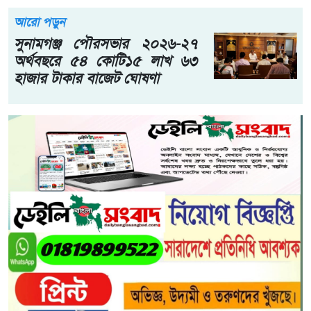
আরো পড়ুন
সুনামগঞ্জ পৌরসভার ২০২৬-২৭
অর্থবছরে ৫৪ কোটি১৫ লাখ ৬৩
হাজার টাকার বাজেট ঘোষণা