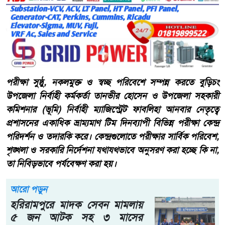
পরীক্ষা সুষ্ঠু, নকলমুক্ত ও স্বচ্ছ পরিবেশে সম্পন্ন করতে বুড়িচং
উপজেলা নির্বাহী কর্মকর্তা তানভীর হোসেন ও উপজেলা সহকারী
কমিশনার (ভূমি) নির্বাহী ম্যাজিস্ট্রেট ফাবলিহা আনবার নেতৃত্বে
প্রশাসনের একাধিক ভ্রাম্যমাণ টিম দিনব্যাপী বিভিন্ন পরীক্ষা কেন্দ্র
পরিদর্শন ও তদারকি করে। কেন্দ্রগুলোতে পরীক্ষার সার্বিক পরিবেশ,
শৃঙ্খলা ও সরকারি নির্দেশনা যথাযথভাবে অনুসরণ করা হচ্ছে কি না,
তা নিবিড়ভাবে পর্যবেক্ষণ করা হয়।
আরো পড়ুন
হরিরামপুরে মাদক সেবন মামলায়
৫ জন আটক সহ ৩ মাসের