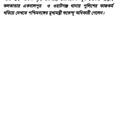
কলকাতার একবালপুর ও ওয়াটগঞ্জ থানায় পুলিশের কাজকর্ম
খতিয়ে দেখতে পশ্চিমবঙ্গের মুখ্যমন্ত্রী শুভেন্দু অধিকারী গেলেন।
আরো পড়ুন
বাংলাদেশ টেলিভিশনের (বিটিভি)
মহাপরিচালক হিসাবে দায়িত্ব
পেলেন সাংবাদিক ও মিডিয়া
ব্যক্তিত্ব মিজ কাজী জেসিন