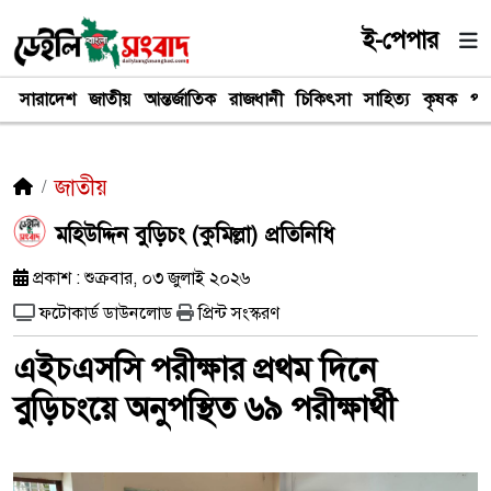
ই-পেপার
সারাদেশ
জাতীয়
আন্তর্জাতিক
রাজধানী
চিকিৎসা
সাহিত্য
কৃষক
পর
জাতীয়
মহিউদ্দিন বুড়িচং (কুমিল্লা) প্রতিনিধি
প্রকাশ : শুক্রবার, ০৩ জুলাই ২০২৬
ফটোকার্ড ডাউনলোড
প্রিন্ট সংস্করণ
এইচএসসি পরীক্ষার প্রথম দিনে
বুড়িচংয়ে অনুপস্থিত ৬৯ পরীক্ষার্থী