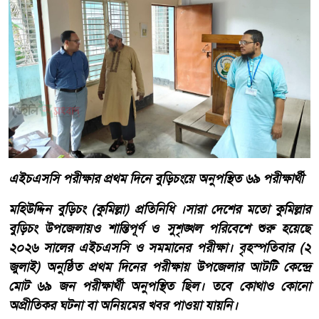
এইচএসসি পরীক্ষার প্রথম দিনে বুড়িচংয়ে অনুপস্থিত ৬৯ পরীক্ষার্থী
মহিউদ্দিন বুড়িচং (কুমিল্লা) প্রতিনিধি ।সারা দেশের মতো কুমিল্লার
বুড়িচং উপজেলায়ও শান্তিপূর্ণ ও সুশৃঙ্খল পরিবেশে শুরু হয়েছে
২০২৬ সালের এইচএসসি ও সমমানের পরীক্ষা। বৃহস্পতিবার (২
জুলাই) অনুষ্ঠিত প্রথম দিনের পরীক্ষায় উপজেলার আটটি কেন্দ্রে
মোট ৬৯ জন পরীক্ষার্থী অনুপস্থিত ছিল। তবে কোথাও কোনো
অপ্রীতিকর ঘটনা বা অনিয়মের খবর পাওয়া যায়নি।